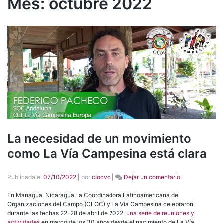
Mes:
octubre 2022
La necesidad de un movimiento
como La Vía Campesina está clara
en
Publicada el
07/10/2022
|
por
clocvc
|
Dejar un comentario
La
necesidad
En Managua, Nicaragua, la Coordinadora Latinoamericana de
de
Organizaciones del Campo (CLOC) y La Vía Campesina celebraron
un
durante las fechas 22-28 de abril de 2022,
una serie de reuniones y
movimiento
actividades
en marco de los 30 años desde el nacimiento de La Vía