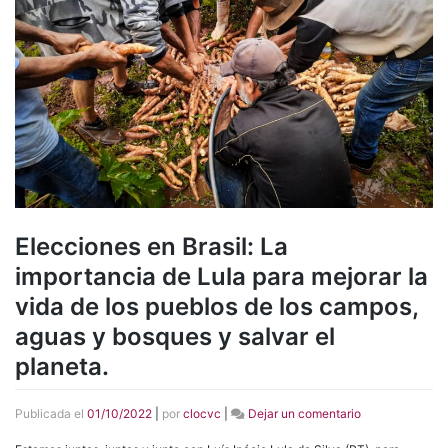
Elecciones en Brasil: La
importancia de Lula para mejorar la
vida de los pueblos de los campos,
aguas y bosques y salvar el
planeta.
en
Publicada el
01/10/2022
|
por
clocvc
|
Dejar un comentario
Elecciones