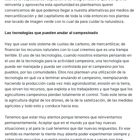
reinventa y aprovecha esta oportunidad es plantearnos querer
convencernos de que podemos llegar a nuestra alternativas por medios de
mercantilización y del capitalismo de toda la vida entonces nos plantea
ese lavado de imagen verde con lo cual da para cuidar la naturaleza.
Las tecnologías que pueden anular al campesinado
Hay que usar este sistema de cuotas de carbono, de mercantilizar, de
financiar los recursos naturales con lo cual creemos que es una trampa
terrible. El uso de las tecnologías, cuando nosotros estamos pensando en
el uso de la tecnología para la actividad campesina, una tecnología que
pueda ser manejada y pueda ser controlada por el campesino por los
pueblos, por las comunidades. Ellos nos plantean una utilización de la
tecnología en qué va a terminar anulando el campesino, reemplazando
haciendo la producción cada vez más agroindustrial, erosión en la tierra,
que sirven los recursos, que explota a los trabajadores y que haga que los
agricultores campesinos pierdan totalmente el control. Todo este tema de
la agricultura digital de los drones, de la de la satelización, de las medidas
agrícolas y todo esto y conduce hacia eso.
Tenemos que estar muy atentos porque tenemos que reinventarnos
permanentemente. Aceptar que en el mundo ya que hay nuevas
situaciones y al para la cual tenemos que dar nuevas respuestas. En ese
sentido es mantener la mente muy abierta poder experimentar siempre y
sobre todo escuchar a nuestra propia juventud que a veces nos trae