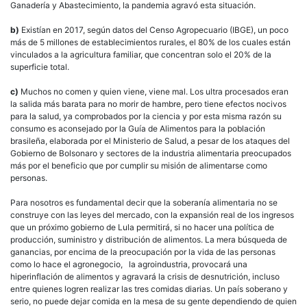
Ganadería y Abastecimiento, la pandemia agravó esta situación.
b)
Existían en 2017, según datos del Censo Agropecuario (IBGE), un poco
más de 5 millones de establecimientos rurales, el 80% de los cuales están
vinculados a la agricultura familiar, que concentran solo el 20% de la
superficie total.
c)
Muchos no comen y quien viene, viene mal. Los ultra procesados eran
la salida más barata para no morir de hambre, pero tiene efectos nocivos
para la salud, ya comprobados por la ciencia y por esta misma razón su
consumo es aconsejado por la Guía de Alimentos para la población
brasileña, elaborada por el Ministerio de Salud, a pesar de los ataques del
Gobierno de Bolsonaro y sectores de la industria alimentaria preocupados
más por el beneficio que por cumplir su misión de alimentarse como
personas.
Para nosotros es fundamental decir que la soberanía alimentaria no se
construye con las leyes del mercado, con la expansión real de los ingresos
que un próximo gobierno de Lula permitirá, si no hacer una política de
producción, suministro y distribución de alimentos. La mera búsqueda de
ganancias, por encima de la preocupación por la vida de las personas
como lo hace el agronegocio, la agroindustria, provocará una
hiperinflación de alimentos y agravará la crisis de desnutrición, incluso
entre quienes logren realizar las tres comidas diarias. Un país soberano y
serio, no puede dejar comida en la mesa de su gente dependiendo de quien