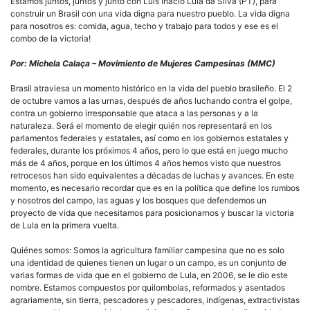
en
Estamos juntos, juntos y junto con Luís Inácio Lula da Silva (PT), para
Brasil:
construir un Brasil con una vida digna para nuestro pueblo. La vida digna
La
para nosotros es: comida, agua, techo y trabajo para todos y ese es el
importancia
combo de la victoria!
de
Lula
Por: Michela Calaça – Movimiento de Mujeres Campesinas (MMC)
para
mejorar
Brasil atraviesa un momento histórico en la vida del pueblo brasileño. El 2
la
de octubre vamos a las urnas, después de años luchando contra el golpe,
vida
contra un gobierno irresponsable que ataca a las personas y a la
de
naturaleza. Será el momento de elegir quién nos representará en los
los
parlamentos federales y estatales, así como en los gobiernos estatales y
pueblos
federales, durante los próximos 4 años, pero lo que está en juego mucho
de
más de 4 años, porque en los últimos 4 años hemos visto que nuestros
los
retrocesos han sido equivalentes a décadas de luchas y avances. En este
campos,
momento, es necesario recordar que es en la política que define los rumbos
aguas
y nosotros del campo, las aguas y los bosques que defendemos un
y
proyecto de vida que necesitamos para posicionarnos y buscar la victoria
bosques
de Lula en la primera vuelta.
y
salvar
Quiénes somos: Somos la agricultura familiar campesina que no es solo
el
una identidad de quienes tienen un lugar o un campo, es un conjunto de
planeta.
varias formas de vida que en el gobierno de Lula, en 2006, se le dio este
nombre. Estamos compuestos por quilombolas, reformados y asentados
agrariamente, sin tierra, pescadores y pescadores, indígenas, extractivistas