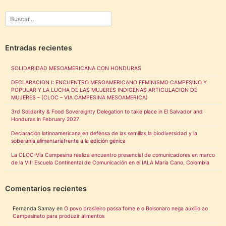
Entradas recientes
SOLIDARIDAD MESOAMERICANA CON HONDURAS
DECLARACION I: ENCUENTRO MESOAMERICANO FEMINISMO CAMPESINO Y
POPULAR Y LA LUCHA DE LAS MUJERES INDIGENAS ARTICULACION DE
MUJERES – (CLOC – VIA CAMPESINA MESOAMERICA)
3rd Solidarity & Food Sovereignty Delegation to take place in El Salvador and
Honduras in February 2027
Declaración latinoamericana en defensa de las semillas,la biodiversidad y la
soberanía alimentariafrente a la edición génica
La CLOC-Vía Campesina realiza encuentro presencial de comunicadores en marco
de la VIII Escuela Continental de Comunicación en el IALA María Cano, Colombia
Comentarios recientes
Fernanda Samay
en
O povo brasileiro passa fome e o Bolsonaro nega auxílio ao
Campesinato para produzir alimentos