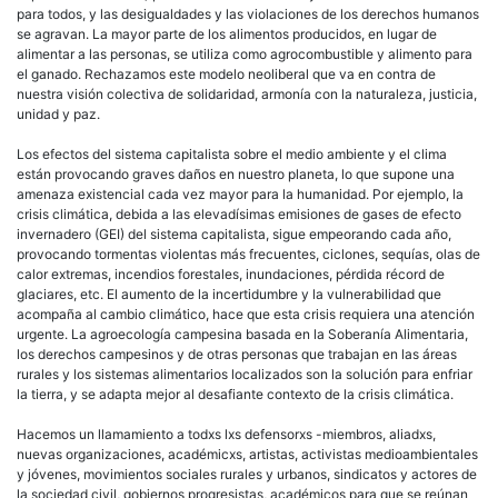
para todos, y las desigualdades y las violaciones de los derechos humanos
se agravan. La mayor parte de los alimentos producidos, en lugar de
alimentar a las personas, se utiliza como agrocombustible y alimento para
el ganado. Rechazamos este modelo neoliberal que va en contra de
nuestra visión colectiva de solidaridad, armonía con la naturaleza, justicia,
unidad y paz.
Los efectos del sistema capitalista sobre el medio ambiente y el clima
están provocando graves daños en nuestro planeta, lo que supone una
amenaza existencial cada vez mayor para la humanidad. Por ejemplo, la
crisis climática, debida a las elevadísimas emisiones de gases de efecto
invernadero (GEI) del sistema capitalista, sigue empeorando cada año,
provocando tormentas violentas más frecuentes, ciclones, sequías, olas de
calor extremas, incendios forestales, inundaciones, pérdida récord de
glaciares, etc. El aumento de la incertidumbre y la vulnerabilidad que
acompaña al cambio climático, hace que esta crisis requiera una atención
urgente. La agroecología campesina basada en la Soberanía Alimentaria,
los derechos campesinos y de otras personas que trabajan en las áreas
rurales y los sistemas alimentarios localizados son la solución para enfriar
la tierra, y se adapta mejor al desafiante contexto de la crisis climática.
Hacemos un llamamiento a todxs lxs defensorxs -miembros, aliadxs,
nuevas organizaciones, académicxs, artistas, activistas medioambientales
y jóvenes, movimientos sociales rurales y urbanos, sindicatos y actores de
la sociedad civil, gobiernos progresistas, académicos para que se reúnan