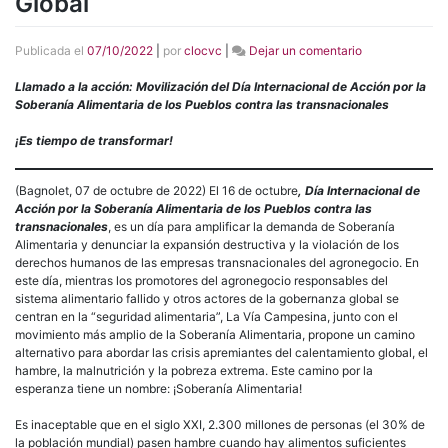
Global
en
Publicada el
07/10/2022
|
por
clocvc
|
Dejar un comentario
16Oct22
|
Llamado a la acción: Movilización del Día Internacional de Acción por la
Construir
Soberanía Alimentaria de los Pueblos contra las transnacionales
nuevas
y
¡Es tiempo de transformar!
más
fuertes
(Bagnolet, 07 de octubre de 2022) El 16 de octubre
, Día Internacional de
alianzas
Acción por la Soberanía Alimentaria de los Pueblos contra las
para
transnacionales
, es un día para amplificar la demanda de Soberanía
fortalecer
Alimentaria y denunciar la expansión destructiva y la violación de los
el
derechos humanos de las empresas transnacionales del agronegocio. En
movimiento
este día, mientras los promotores del agronegocio responsables del
por
sistema alimentario fallido y otros actores de la gobernanza global se
la
centran en la “seguridad alimentaria”, La Vía Campesina, junto con el
Soberanía
movimiento más amplio de la Soberanía Alimentaria, propone un camino
Alimentaria
alternativo para abordar las crisis apremiantes del calentamiento global, el
–
hambre, la malnutrición y la pobreza extrema. Este camino por la
Llamado
esperanza tiene un nombre: ¡Soberanía Alimentaria!
a
la
Es inaceptable que en el siglo XXI, 2.300 millones de personas (el 30% de
Acción
la población mundial) pasen hambre cuando hay alimentos suficientes
Global