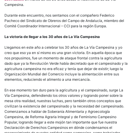
como
Campesina.
La
Vía
Durante este encuentro, nos sentamos con el compañero Federico
Campesina
Pacheco del Sindicato de Obreros del Campo de Andalucía, miembro del
está
Comité Coordinador Internacional – CCI para la región Europa.
clara
La victoria de llegar a los 30 años de La Vía Campesina
Llegamos en este año a celebrar los 30 años de La Vía Campesina y yo
creo que eso ya en sí mismo es una gran victoria. En aquella época que
nos propusimos, fue un momento de ataque frontal contra la agricultura
dado que ya la Revolución Verde había decretado que el campesinado y la
agricultura campesina no era eficaz y tenía que dejar de existir; luego la
Organización Mundial del Comercio incluye la alimentación entre sus
elementos, reduciendo el alimento a una mercancía.
En ese momento tan duro para la agricultura y el campesinado, surge La
Vía Campesina, defendiendo los otros valores y logrando poner sobre la
mesa otra realidad, nuestras luchas, pero también otros conceptos que
civilizan la existencia del campesinado y la necesidad del campesinado.
Comenzamos a hablar de Soberanía Alimentaria y Agroecología
Campesina, de Reforma Agraria Integral y de Feminismo Campesino
Popular, logrando llegar a este mojón tan importante que fue nuestra
Declaración de Derechos Campesinos en dónde condensamos el
reconocimiento de nuestra entidad como campesino, como trabajador