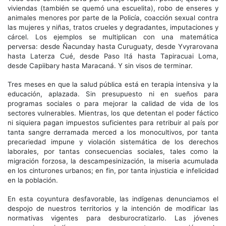
viviendas (también se quemó una escuelita), robo de enseres y
animales menores por parte de la Policía, coacción sexual contra
las mujeres y niñas, tratos crueles y degradantes, imputaciones y
cárcel. Los ejemplos se multiplican con una matemática
perversa: desde Ñacunday hasta Curuguaty, desde Yvyrarovana
hasta Laterza Cué, desde Paso Itá hasta Tapiracuai Loma,
desde Capiibary hasta Maracaná. Y sin visos de terminar.
Tres meses en que la salud pública está en terapia intensiva y la
educación, aplazada. Sin presupuesto ni en sueños para
programas sociales o para mejorar la calidad de vida de los
sectores vulnerables. Mientras, los que detentan el poder fáctico
ni siquiera pagan impuestos suficientes para retribuir al país por
tanta sangre derramada merced a los monocultivos, por tanta
precariedad impune y violación sistemática de los derechos
laborales, por tantas consecuencias sociales, tales como la
migración forzosa, la descampesinización, la miseria acumulada
en los cinturones urbanos; en fin, por tanta injusticia e infelicidad
en la población.
En esta coyuntura desfavorable, las indígenas denunciamos el
despojo de nuestros territorios y la intención de modificar las
normativas vigentes para desburocratizarlo. Las jóvenes