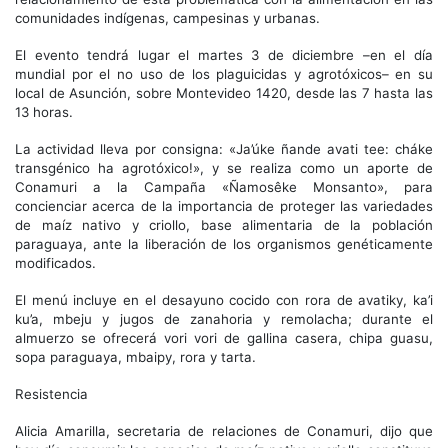
comunidades indígenas, campesinas y urbanas.
El evento tendrá lugar el martes 3 de diciembre –en el día
mundial por el no uso de los plaguicidas y agrotóxicos– en su
local de Asunción, sobre Montevideo 1420, desde las 7 hasta las
13 horas.
La actividad lleva por consigna: «Ja’úke ñande avati tee: cháke
transgénico ha agrotóxico!», y se realiza como un aporte de
Conamuri a la Campaña «Ñamosêke Monsanto», para
concienciar acerca de la importancia de proteger las variedades
de maíz nativo y criollo, base alimentaria de la población
paraguaya, ante la liberación de los organismos genéticamente
modificados.
El menú incluye en el desayuno cocido con rora de avatiky, ka’i
ku’a, mbeju y jugos de zanahoria y remolacha; durante el
almuerzo se ofrecerá vori vori de gallina casera, chipa guasu,
sopa paraguaya, mbaipy, rora y tarta.
Resistencia
Alicia Amarilla, secretaria de relaciones de Conamuri, dijo que