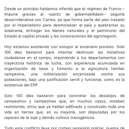
Desde un principio habíamos inferido que el régimen de Franco –
impune gracias al «pacto de gobernabilidad»– seguiría
desarrollándose con Cartes, ya que forma parte del plan trazado
por el Imperialismo para desmoralizar al país y quebrantar su
soberanía, entregar los bienes naturales y el patrimonio del
Estado al capital privado y las corporaciones del agronegocio.
Hoy estamos asistiendo con estupor al escenario previsto. Solo
100 días bastaron para intentar destrozar las iniciativas
ciudadanas en el campo, imponiendo a los departamentos con
trayectoria histórica de lucha, con experiencia acumulada en
organización de base y fomento a la agricultura familiar
campesina, una militarización encarnizada contra sus
poblaciones, bajo una justificación servil y funcional, como es la
existencia del EPP.
Solo 100 días bastaron para concretar los desalojos de
campesinos y campesinas que, en muchos casos, estaban
resistiendo; otros que ya habían edificado y construido toda una
vida en tierras que, en su mayoría, son disputadas por los
rapaces de la soja y demás cultivos transgénicos.
Todo este conflicto lleva por cortejo represión policial, quema de