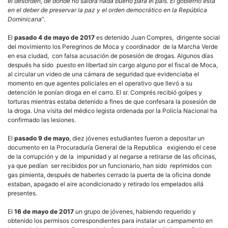
el desorden, de donde no saldrá nada bueno para el país. El gobierno está
en el deber de preservar la paz y el orden democrático en la República
Dominicana
”.
El
pasado 4 de mayo de 2017
es detenido Juan Compres, dirigente social
del movimiento los Peregrinos de Moca y coordinador de la Marcha Verde
en esa ciudad, con falsa acusación de posesión de drogas. Algunos días
después ha sido puesto en libertad sin cargo alguno por el fiscal de Moca,
al circular un video de una cámara de seguridad que evidenciaba el
momento en que agentes policiales en el operativo que llevó a su
detención le ponían droga en el carro. El sr. Comprés recibió golpes y
torturas mientras estaba detenido a fines de que confesara la posesión de
la droga. Una visita del médico legista ordenada por la Policía Nacional ha
confirmado las lesiones.
El
pasado 9 de mayo
, diez jóvenes estudiantes fueron a depositar un
documento en la Procuraduría General de la Republica exigiendo el cese
de la corrupción y de la impunidad y al negarse a retirarse de las oficinas,
ya que pedían ser recibidos por un funcionario, han sido reprimidos con
gas pimienta, después de haberles cerrado la puerta de la oficina donde
estaban, apagado el aire acondicionado y retirado los empelados allá
presentes.
El
16 de mayo de 2017
un grupo de jóvenes, habiendo requerido y
obtenido los permisos correspondientes para instalar un campamento en