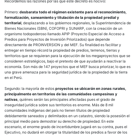
Recordemos las razones por las que este decreto es nocivo:
Primero:
desbarata todo el régimen existente para el reconocimiento,
formalización, saneamiento y titulación de la propiedad predial y
territorial
, desplazando a los gobiernos regionales, la Superintendencia de
Bienes Nacionales (SBN), COFOPRI y SUNARP, con la creación de un
organismo todopoderoso llamado APIP (Proyecto Especial de Acceso a
Predios para Proyectos de Inversión Priorizados) que depende
directamente de PROINVERSION y del MEF. Su finalidad es facilitar y
entregar en tiempo récord la propiedad de predios, terrenos, tierras y
territorios que se requieran para la ejecución de los megaproyectos que se
consideren estratégicos, bajo el pretexto de que ayudarán a reactivar la
economía. Son más de 147 proyectos que el MEF busca priorizar, lo que es
una grave amenaza para la seguridad jurídica de la propiedad de la tierra
en el Perú.
Segundo: la mayoría de estos
proyectos se ubicarán en zonas rurales,
principalmente en territorios de las comunidades campesinas y
nativas
, quiénes serán las principales afectadas pues el grado de
inseguridad jurídica sobre sus territorios es enorme. Más de 8 mil
comunidades indígenas del país no tienen títulos de propiedad
debidamente saneados y delimitados en un catastro, siendo la posesión el
principal medio para demostrar su derecho de propiedad. En este
escenario, el enorme grado de incertidumbre jugará en su contra, pues el
Ejecutivo, no dudará en otorgar la titularidad de los predios a favor de los