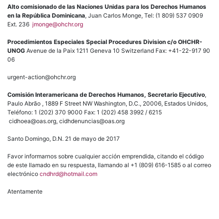
Alto comisionado de las Naciones Unidas para los Derechos Humanos
en la República Dominicana
, Juan Carlos Monge, Tel: (1 809) 537 0909
Ext. 236
jmonge@ohchr.org
Procedimientos Especiales Special Procedures Division c/o OHCHR-
UNOG
Avenue de la Paix 1211 Geneva 10 Switzerland Fax: +41-22-917 90
06
urgent-action@ohchr.org
Comisión Interamericana de Derechos Humanos, Secretario Ejecutivo
,
Paulo Abrão , 1889 F Street NW Washington, D.C., 20006, Estados Unidos,
Teléfono: 1 (202) 370 9000 Fax: 1 (202) 458 3992 / 6215
cidhoea@oas.org, cidhdenuncias@oas.org
Santo Domingo, D.N. 21 de mayo de 2017
Favor informarnos sobre cualquier acción emprendida, citando el código
de este llamado en su respuesta, llamando al +1 (809) 616-1585 o al correo
electrónico
cndhrd@hotmail.com
Atentamente