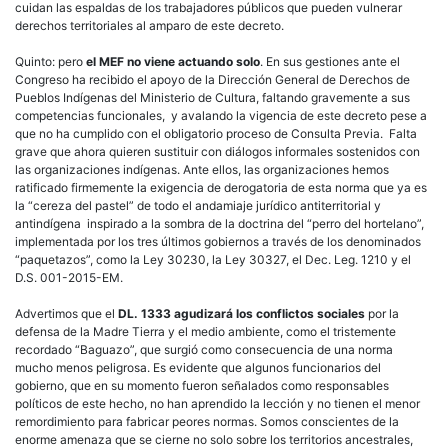
cuidan las espaldas de los trabajadores públicos que pueden vulnerar
derechos territoriales al amparo de este decreto.
Quinto:
pero
el MEF no viene actuando solo
. En sus gestiones ante el
Congreso ha recibido el apoyo de la Dirección General de Derechos de
Pueblos Indígenas del Ministerio de Cultura, faltando gravemente a sus
competencias funcionales, y avalando la vigencia de este decreto pese a
que no ha cumplido con el obligatorio proceso de Consulta Previa. Falta
grave que ahora quieren sustituir con diálogos informales sostenidos con
las organizaciones indígenas. Ante ellos, las organizaciones hemos
ratificado firmemente la exigencia de derogatoria de esta norma que ya es
la “cereza del pastel” de todo el andamiaje jurídico antiterritorial y
antindígena inspirado a la sombra de la doctrina del “perro del hortelano”,
implementada por los tres últimos gobiernos a través de los denominados
“paquetazos”, como la Ley 30230, la Ley 30327, el Dec. Leg. 1210 y el
D.S. 001-2015-EM.
Advertimos que el
DL. 1333 agudizará los conflictos sociales
por la
defensa de la Madre Tierra y el medio ambiente, como el tristemente
recordado “Baguazo”, que surgió como consecuencia de una norma
mucho menos peligrosa. Es evidente que algunos funcionarios del
gobierno, que en su momento fueron señalados como responsables
políticos de este hecho, no han aprendido la lección y no tienen el menor
remordimiento para fabricar peores normas. Somos conscientes de la
enorme amenaza que se cierne no solo sobre los territorios ancestrales,