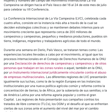
mujeres y hombres del campo del movimiento internacional La Vía
Campesina se dirigen hacia el País Vasco del 16 al 24 de este mes de julio
para celebrar su VII Conferencia.
La Conferencia Internacional de La Vía Campesina (LVC), celebrada cada
cuatro años, consiste en la instancia más alta a través de la cual se
deciden estrategias colectivas y se mantienen debates internos para un
movimiento creciente que representa cerca de 200 millones de
campesinos y campesinas, pequeños y medianos productores, pueblos sin
tierra, indígenas, migrantes y trabajadores agrícolas de todo el mundo.
Durante una semana en Derio, País Vasco, se trataran temas como: Las
experiencias locales llevadas a cabo por el movimiento, al igual que los
procesos internacionales en el Consejo de Derechos Humanos de la ONU
por una
Declaración de derechos de campesinas y campesinos y de otras
personas que trabajan en las zonas rurales
o aquel, también en la ONU,
por
un Instrumento internacional jurídicamente vinculante contra el abuso
de empresas multinacionales
.
Las diferentes regiones de LVC presentarán
igualmente sus luchas, como la de la región Europea en las instancias
institucionales por una nueva política agrícola común y reforma contra la
concentración de tierras; la de África, por la soberanía de sus semillas; o la
de América Latina por una reforma agraria popular y contra el gran
Capital. Las regiones de Asia presentarán sus campañas contras los
tratados de libre comercio (TLCs), los OGM y el desafío al que se enfrentan
ciertas de sus zonas ante el aumento del nivel del mar por el cambio