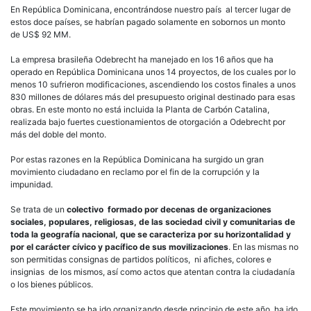
En República Dominicana, encontrándose nuestro país al tercer lugar de
estos doce países, se habrían pagado solamente en sobornos un monto
de US$ 92 MM.
La empresa brasileña Odebrecht ha manejado en los 16 años que ha
operado en República Dominicana unos 14 proyectos, de los cuales por lo
menos 10 sufrieron modificaciones, ascendiendo los costos finales a unos
830 millones de dólares más del presupuesto original destinado para esas
obras. En este monto no está incluida la Planta de Carbón Catalina,
realizada bajo fuertes cuestionamientos de otorgación a Odebrecht por
más del doble del monto.
Por estas razones en la República Dominicana ha surgido un gran
movimiento ciudadano en reclamo por el fin de la corrupción y la
impunidad.
Se trata de un
colectivo formado por decenas de organizaciones
sociales, populares, religiosas, de las sociedad civil y comunitarias de
toda la geografía nacional, que se caracteriza por su horizontalidad y
por el carácter cívico y pacífico de sus movilizaciones
. En las mismas no
son permitidas consignas de partidos políticos, ni afiches, colores e
insignias de los mismos, así como actos que atentan contra la ciudadanía
o los bienes públicos.
Este movimiento se ha ido organizando desde principio de este año, ha ido