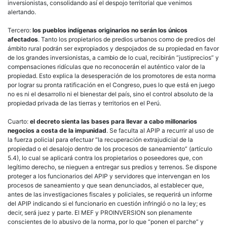
inversionistas, consolidando así el despojo territorial que venimos
alertando.
Tercero:
los pueblos indígenas originarios no serán los únicos
afectados
. Tanto los propietarios de predios urbanos como de predios del
ámbito rural podrán ser expropiados y despojados de su propiedad en favor
de los grandes inversionistas, a cambio de lo cual, recibirán “justiprecios” y
compensaciones ridículas que no reconocerán el auténtico valor de la
propiedad. Esto explica la desesperación de los promotores de esta norma
por lograr su pronta ratificación en el Congreso, pues lo que está en juego
no es ni el desarrollo ni el bienestar del país, sino el control absoluto de la
propiedad privada de las tierras y territorios en el Perú.
Cuarto:
el decreto sienta las bases para llevar a cabo millonarios
negocios a costa de la impunidad
. Se faculta al APIP a recurrir al uso de
la fuerza policial para efectuar “la recuperación extrajudicial de la
propiedad o el desalojo dentro de los procesos de saneamiento” (artículo
5.4), lo cual se aplicará contra los propietarios o poseedores que, con
legítimo derecho, se nieguen a entregar sus predios y terrenos. Se dispone
proteger a los funcionarios del APIP y servidores que intervengan en los
procesos de saneamiento y que sean denunciados, al establecer que,
antes de las investigaciones fiscales y policiales, se requerirá un informe
del APIP indicando si el funcionario en cuestión infringió o no la ley; es
decir, será juez y parte. El MEF y PROINVERSION son plenamente
conscientes de lo abusivo de la norma, por lo que “ponen el parche” y