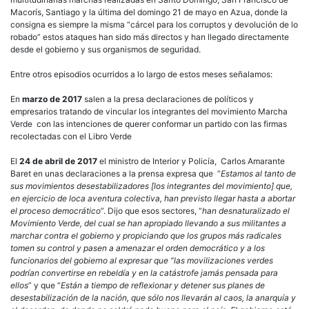
Macorís, Santiago y la última del domingo 21 de mayo en Azua, donde la
consigna es siempre la misma “cárcel para los corruptos y devolución de lo
robado” estos ataques han sido más directos y han llegado directamente
desde el gobierno y sus organismos de seguridad.
Entre otros episodios ocurridos a lo largo de estos meses señalamos:
En
marzo de 2017
salen a la presa declaraciones de políticos y
empresarios tratando de vincular los integrantes del movimiento Marcha
Verde con las intenciones de querer conformar un partido con las firmas
recolectadas con el Libro Verde
El
24 de abril de 2017
el ministro de Interior y Policía, Carlos Amarante
Baret en unas declaraciones a la prensa expresa que “
Estamos al tanto de
sus movimientos desestabilizadores [los integrantes del movimiento] que,
en ejercicio de loca aventura colectiva, han previsto llegar hasta a abortar
el proceso democrático
”. Dijo que esos sectores, “
han desnaturalizado el
Movimiento Verde, del cual se han apropiado llevando a sus militantes a
marchar contra el gobierno y propiciando que los grupos más radicales
tomen su control y pasen a amenazar el orden democrático y a los
funcionarios del gobierno al expresar que “las movilizaciones verdes
podrían convertirse en rebeldía y en la catástrofe jamás pensada para
ellos
” y que “
Están a tiempo de reflexionar y detener sus planes de
desestabilización de la nación, que sólo nos llevarán al caos, la anarquía y