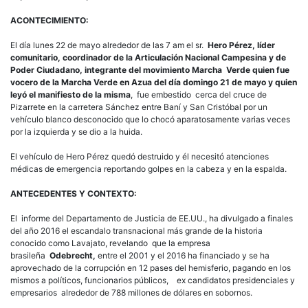
ACONTECIMIENTO:
El día lunes 22 de mayo alrededor de las 7 am el sr.
Hero Pérez, líder
comunitario, coordinador de la Articulación Nacional Campesina y de
Poder Ciudadano, integrante del movimiento Marcha Verde quien fue
vocero de la Marcha Verde en Azua del día domingo 21 de mayo y quien
leyó el manifiesto de la misma
, fue embestido cerca del cruce de
Pizarrete en la carretera Sánchez entre Baní y San Cristóbal por un
vehículo blanco desconocido que lo chocó aparatosamente varias veces
por la izquierda y se dio a la huida.
El vehículo de Hero Pérez quedó destruido y él necesitó atenciones
médicas de emergencia reportando golpes en la cabeza y en la espalda.
ANTECEDENTES Y CONTEXTO:
El informe del Departamento de Justicia de EE.UU., ha divulgado a finales
del año 2016 el escandalo transnacional más grande de la historia
conocido como Lavajato, revelando que la empresa
brasileña
Odebrecht,
entre el 2001 y el 2016 ha financiado y se ha
aprovechado de la corrupción en 12 pases del hemisferio, pagando en los
mismos a políticos, funcionarios públicos, ex candidatos presidenciales y
empresarios alrededor de 788 millones de dólares en sobornos.