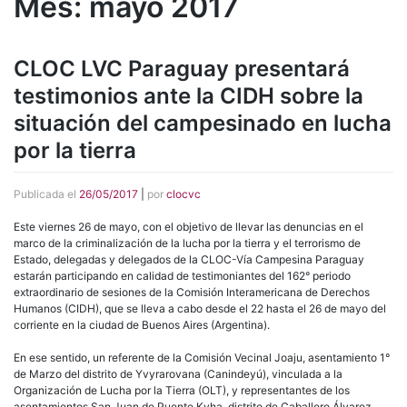
Mes:
mayo 2017
CLOC LVC Paraguay presentará
testimonios ante la CIDH sobre la
situación del campesinado en lucha
por la tierra
Publicada el
26/05/2017
|
por
clocvc
Este viernes 26 de mayo, con el objetivo de llevar las denuncias en el
marco de la criminalización de la lucha por la tierra y el terrorismo de
Estado, delegadas y delegados de la CLOC-Vía Campesina Paraguay
estarán participando en calidad de testimoniantes del 162° periodo
extraordinario de sesiones de la Comisión Interamericana de Derechos
Humanos (CIDH), que se lleva a cabo desde el 22 hasta el 26 de mayo del
corriente en la ciudad de Buenos Aires (Argentina).
En ese sentido, un referente de la Comisión Vecinal Joaju, asentamiento 1°
de Marzo del distrito de Yvyrarovana (Canindeyú), vinculada a la
Organización de Lucha por la Tierra (OLT), y representantes de los
asentamientos San Juan de Puente Kyha, distrito de Caballero Álvarez