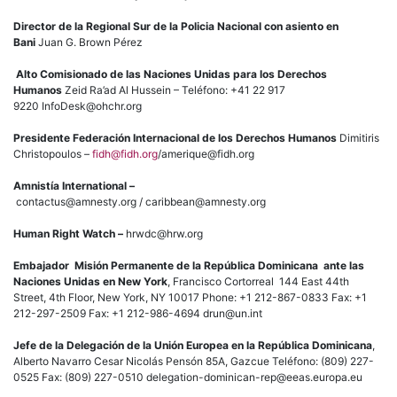
Director de la Regional Sur de la Policia Nacional con asiento en
Bani
Juan G. Brown Pérez
Alto Comisionado de las Naciones Unidas para los Derechos
Humanos
Zeid Ra’ad Al Hussein – Teléfono: +41 22 917
9220 InfoDesk@ohchr.org
Presidente Federación Internacional de los Derechos Humanos
Dimitiris
Christopoulos –
fidh@fidh.org
/amerique@fidh.org
Amnistía International –
contactus@amnesty.org / caribbean@amnesty.org
Human Right Watch –
hrwdc@hrw.org
Embajador Misión Permanente de la República Dominicana ante las
Naciones Unidas
en New York
, Francisco Cortorreal 144 East 44th
Street, 4th Floor, New York, NY 10017 Phone: +1 212-867-0833 Fax: +1
212-297-2509 Fax: +1 212-986-4694 drun@un.int
Jefe de la Delegación de la Unión Europea en la República Dominicana
,
Alberto Navarro Cesar Nicolás Pensón 85A, Gazcue Teléfono: (809) 227-
0525 Fax: (809) 227-0510 delegation-dominican-rep@eeas.europa.eu