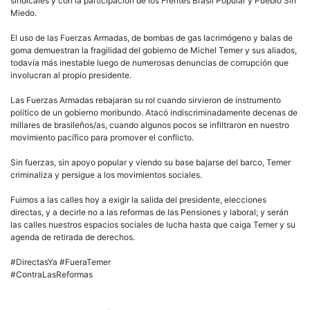
sindicales y con la participación de los Frentes Brasil Popular y Pueblo Sin
Miedo.
El uso de las Fuerzas Armadas, de bombas de gas lacrimógeno y balas de
goma demuestran la fragilidad del gobierno de Michel Temer y sus aliados,
todavía más inestable luego de numerosas denuncias de corrupción que
involucran al propio presidente.
Las Fuerzas Armadas rebajaran su rol cuando sirvieron de instrumento
político de un gobierno moribundo. Atacó indiscriminadamente decenas de
millares de brasileños/as, cuando algunos pocos se infiltraron en nuestro
movimiento pacífico para promover el conflicto.
Sin fuerzas, sin apoyo popular y viendo su base bajarse del barco, Temer
criminaliza y persigue a los movimientos sociales.
Fuimos a las calles hoy a exigir la salida del presidente, elecciones
directas, y a decirle no a las reformas de las Pensiones y laboral; y serán
las calles nuestros espacios sociales de lucha hasta que caiga Temer y su
agenda de retirada de derechos.
#DirectasYa #FueraTemer
#ContraLasReformas