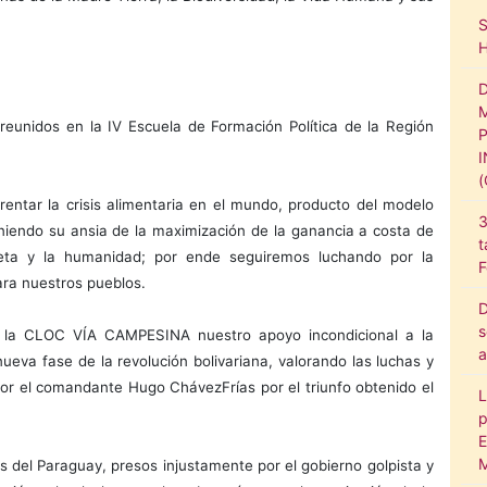
eunidos en la IV Escuela de Formación Política de la Región
rentar la crisis alimentaria en el mundo, producto del modelo
3
oniendo su ansia de la maximización de la ganancia a costa de
t
aneta y la humanidad; por ende seguiremos luchando por la
F
ara nuestros pueblos.
D
s
de la CLOC VÍA CAMPESINA nuestro apoyo incondicional a la
a
ueva fase de la revolución bolivariana, valorando las luchas y
por el comandante Hugo ChávezFrías por el triunfo obtenido el
L
p
E
M
 del Paraguay, presos injustamente por el gobierno golpista y