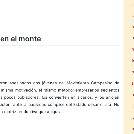
j
j
 en el monte
a
m
f
o
s
ron asesinados dos jóvenes del Movimiento Campesino de
a misma motivación, el mismo método: empresarios sedientos
a
 pocos pobladores, los convierten en sicarios, y los arrojan
sten, ante la pasividad cómplice del Estado desarrollista. No
j
a matriz productiva que aniquila.
j