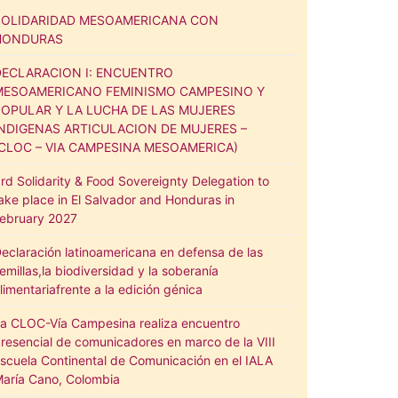
SOLIDARIDAD MESOAMERICANA CON
HONDURAS
DECLARACION I: ENCUENTRO
MESOAMERICANO FEMINISMO CAMPESINO Y
POPULAR Y LA LUCHA DE LAS MUJERES
INDIGENAS ARTICULACION DE MUJERES –
(CLOC – VIA CAMPESINA MESOAMERICA)
rd Solidarity & Food Sovereignty Delegation to
ake place in El Salvador and Honduras in
ebruary 2027
eclaración latinoamericana en defensa de las
emillas,la biodiversidad y la soberanía
limentariafrente a la edición génica
a CLOC-Vía Campesina realiza encuentro
resencial de comunicadores en marco de la VIII
scuela Continental de Comunicación en el IALA
aría Cano, Colombia