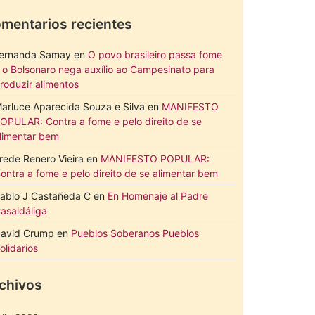
mentarios recientes
ernanda Samay
en
O povo brasileiro passa fome
 o Bolsonaro nega auxílio ao Campesinato para
roduzir alimentos
arluce Aparecida Souza e Silva
en
MANIFESTO
OPULAR: Contra a fome e pelo direito de se
limentar bem
rede Renero Vieira
en
MANIFESTO POPULAR:
ontra a fome e pelo direito de se alimentar bem
ablo J Castañeda C
en
En Homenaje al Padre
asaldáliga
avid Crump
en
Pueblos Soberanos Pueblos
olidarios
chivos