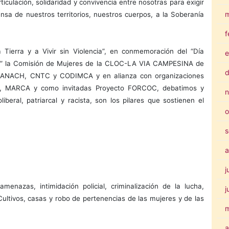
ticulación, solidaridad y convivencia entre nosotras para exigir
m
nsa de nuestros territorios, nuestros cuerpos, a la Soberanía
f
Tierra y a Vivir sin Violencia”, en conmemoración del “Día
e
res” la Comisión de Mujeres de la CLOC-LA VIA CAMPESINA de
d
la ANACH, CNTC y CODIMCA y en alianza con organizaciones
ARCA y como invitadas Proyecto FORCOC, debatimos y
n
beral, patriarcal y racista, son los pilares que sostienen el
o
s
a
j
amenazas, intimidación policial, criminalización de la lucha,
j
ultivos, casas y robo de pertenencias de las mujeres y de las
a