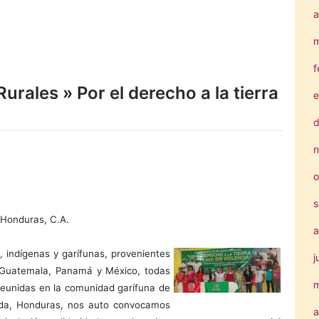
a
m
f
rales » Por el derecho a la tierra
e
d
n
o
s
 Honduras, C.A.
a
 indígenas y garífunas, provenientes
j
, Guatemala, Panamá y México, todas
reunidas en la comunidad garífuna de
ida, Honduras, nos auto convocamos
a