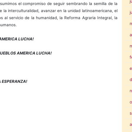
j
umimos el compromiso de seguir sembrando la semilla de la
la interculturalidad, avanzar en la unidad latinoamericana, el
j
s al servicio de la humanidad, la Reforma Agraria Integral, la
 humanos.
a
 AMERICA LUCHA!
m
 PUEBLOS AMERICA LUCHA!
f
e
d
A ESPERANZA!
n
o
s
a