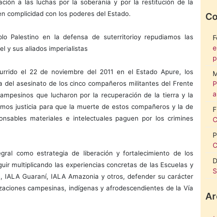
ción a las luchas por la soberanía y por la restitución de la
n complicidad con los poderes del Estado.
Co
lo Palestino en la defensa de suterritorioy repudiamos las
F
e
l y sus aliados imperialistas
p
rrido el 22 de noviembre del 2011 en el Estado Apure, los
M
P
del asesinato de los cinco compañeros militantes del Frente
a
ampesinos que lucharon por la recuperación de la tierra y la
gimos justicia para que la muerte de estos compañeros y la de
F
nsables materiales e intelectuales paguen por los crimines
C
P
C
ral como estrategia de liberación y fortalecimiento de los
D
uir multiplicando las experiencias concretas de las Escuelas y
S
 IALA Guaraní, IALA Amazonia y otros, defender su carácter
nizaciones campesinas, indígenas y afrodescendientes de la Vía
Ar