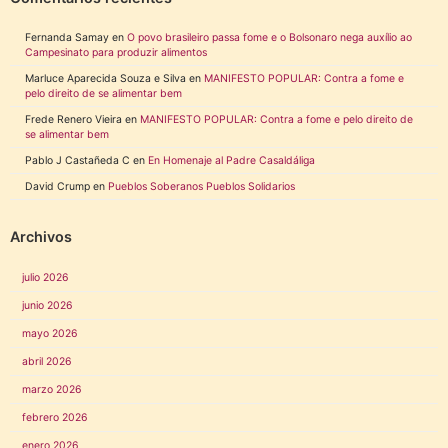
Fernanda Samay
en
O povo brasileiro passa fome e o Bolsonaro nega auxílio ao
Campesinato para produzir alimentos
Marluce Aparecida Souza e Silva
en
MANIFESTO POPULAR: Contra a fome e
pelo direito de se alimentar bem
Frede Renero Vieira
en
MANIFESTO POPULAR: Contra a fome e pelo direito de
se alimentar bem
Pablo J Castañeda C
en
En Homenaje al Padre Casaldáliga
David Crump
en
Pueblos Soberanos Pueblos Solidarios
Archivos
julio 2026
junio 2026
mayo 2026
abril 2026
marzo 2026
febrero 2026
enero 2026