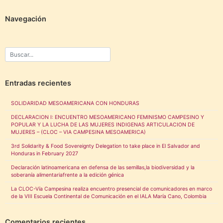
Navegación
Entradas recientes
SOLIDARIDAD MESOAMERICANA CON HONDURAS
DECLARACION I: ENCUENTRO MESOAMERICANO FEMINISMO CAMPESINO Y
POPULAR Y LA LUCHA DE LAS MUJERES INDIGENAS ARTICULACION DE
MUJERES – (CLOC – VIA CAMPESINA MESOAMERICA)
3rd Solidarity & Food Sovereignty Delegation to take place in El Salvador and
Honduras in February 2027
Declaración latinoamericana en defensa de las semillas,la biodiversidad y la
soberanía alimentariafrente a la edición génica
La CLOC-Vía Campesina realiza encuentro presencial de comunicadores en marco
de la VIII Escuela Continental de Comunicación en el IALA María Cano, Colombia
Comentarios recientes