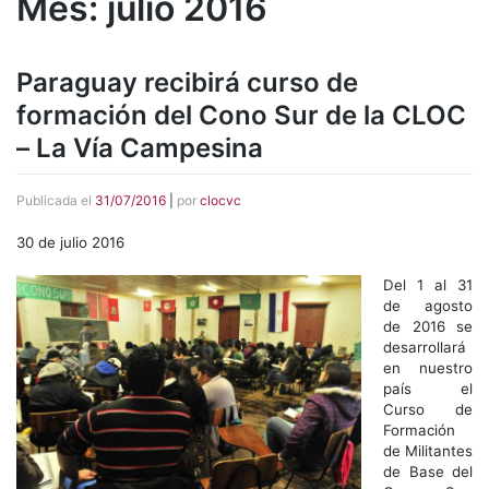
Mes:
julio 2016
Paraguay recibirá curso de
formación del Cono Sur de la CLOC
– La Vía Campesina
Publicada el
31/07/2016
|
por
clocvc
30 de julio 2016
Del 1 al 31
de agosto
de 2016 se
desarrollará
en nuestro
país el
Curso de
Formación
de Militantes
de Base del