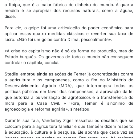
a Itaipu, que é a maior fábrica de dinheiro do mundo. A quarta
medida é se apropriar dos recursos naturais, como a água»,
disse.
Para ele, o golpe foi uma articulação do poder econômico para
aplicar essas quatro medidas clássicas e reverter sua taxa de
lucro. «Não foi um golpe contra Dilma, pessoalmente».
«A crise do capitalismo não é só da forma de produção, mas do
Estado burguês. Os governos de todo o mundo não conseguem
controlar o capital», conclui.
Stedile lembrou ainda as ações de Temer já concretizadas contra
a agricultura e os camponeses, como o fim do Ministério do
Desenvolvimento Agrário (MDA), que interrompeu todas as
políticas públicas em favor dos camponeses, a aprovação da lei
que autoriza a pulverização de agrotóxicos e a transferência do
Incra para a Casa Civil. » ‘Fora, Temer’ é sinônimo de
agroecologia e reforma agrária», sintetizou.
Durante sua fala, Vanderley Ziger ressaltou os desafios que se
colocam para a agricultura familiar e que também dizem respeito
à educação, à cultura e à pesquisa. Ele aponta que cada vez se
investe menos no ensino no campo. Por outro lado, há projetos