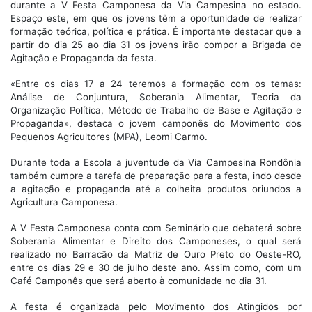
durante a V Festa Camponesa da Via Campesina no estado.
Espaço este, em que os jovens têm a oportunidade de realizar
formação teórica, política e prática. É importante destacar que a
partir do dia 25 ao dia 31 os jovens irão compor a Brigada de
Agitação e Propaganda da festa.
«Entre os dias 17 a 24 teremos a formação com os temas:
Análise de Conjuntura, Soberania Alimentar, Teoria da
Organização Política, Método de Trabalho de Base e Agitação e
Propaganda», destaca o jovem camponês do Movimento dos
Pequenos Agricultores (MPA), Leomi Carmo.
Durante toda a Escola a juventude da Via Campesina Rondônia
também cumpre a tarefa de preparação para a festa, indo desde
a agitação e propaganda até a colheita produtos oriundos a
Agricultura Camponesa.
A V Festa Camponesa conta com Seminário que debaterá sobre
Soberania Alimentar e Direito dos Camponeses, o qual será
realizado no Barracão da Matriz de Ouro Preto do Oeste-RO,
entre os dias 29 e 30 de julho deste ano. Assim como, com um
Café Camponês que será aberto à comunidade no dia 31.
A festa é organizada pelo Movimento dos Atingidos por