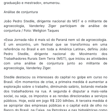
graduação e mestrado», enumerou.
Análise de conjuntura
João Pedro Stedile, dirigente nacional do MST e o militante de
agroecologia, Vanderley Ziger participam de análise de
conjuntura / Foto: Weligton Taques
«Essa Jornada não é mais só do Paraná nem só de agroecologia.
É um encontro, um festival que se transformou em uma
referência no Brasil e em toda a América Latina», definiu João
Pedro Stedile, dirigente nacional do Movimento dos
Trabalhadores Rurais Sem Terra (MST), que iniciou as atividades
com uma análise de conjuntura junto ao militante de
agroecologia, Vanderley Ziger.
Stedile destacou os interesses do capital no golpe em curso no
Brasil. «Em momentos de crise, a primeira medida é aumentar a
exploração sobre o trabalho, diminuindo salário, botando metade
dos trabalhadores na rua. A segunda é disputar a mais-valia
social, ou seja, os impostos e as rendas direcionadas a serviços
públicos. Hoje, está em jogo R$ 220 bilhões. A terceira medida é
se apropriar das empresas públicas e o capital está de olho no
Banco do Brasil, na Caixa, na Petrobras e nas hidrelétricas como