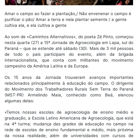
Amar o campo ao fazer a plantação,/ Não envenenar o campo é
purificar o pão/ Amar a terra e nela plantar semente / a gente
cultiva ela, e ela cultiva a gente
Ao som de «Caminhos Alternativos», do poeta Zé Pinto, começou
nesta quarta (27) a 15ª Jornada de Agroecologia em Lapa, sul do
Paraná – que se estende até sábado (30). Mais de 3 mil pessoas
de todo o país participam do evento, além da brigada
internacionalista, que conta com militantes do movimento
campesino da América Latina e da Europa.
Os 15 anos da Jornada trouxeram avanços importantes
relacionados principalmente à educação do campo. O dirigente
do Movimento dos Trabalhadores Rurais Sem Terra do Paraná
(MST-PR) Armelindo Maia, conhecido como Beá, elencou
algumas delas:
«Temos nossas escolas de agroecologia de ensino médio e
graduação, a Escola Latino Americana de Agroecologia, que está
na 4ª turma; mudança das grades de educação no campo na
rede de escolas de ensino fundamental e médio, mais próxima
da nossa realidade; além de universidades com cursos de