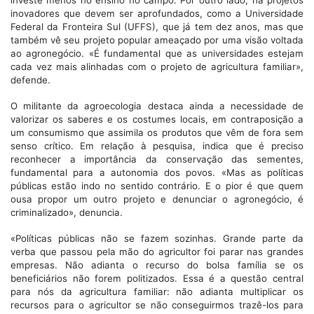
inovadores que devem ser aprofundados, como a Universidade
Federal da Fronteira Sul (UFFS), que já tem dez anos, mas que
também vê seu projeto popular ameaçado por uma visão voltada
ao agronegócio. «É fundamental que as universidades estejam
cada vez mais alinhadas com o projeto de agricultura familiar»,
defende.
O militante da agroecologia destaca ainda a necessidade de
valorizar os saberes e os costumes locais, em contraposição a
um consumismo que assimila os produtos que vêm de fora sem
senso crítico. Em relação à pesquisa, indica que é preciso
reconhecer a importância da conservação das sementes,
fundamental para a autonomia dos povos. «Mas as políticas
públicas estão indo no sentido contrário. E o pior é que quem
ousa propor um outro projeto e denunciar o agronegócio, é
criminalizado», denuncia.
«Políticas públicas não se fazem sozinhas. Grande parte da
verba que passou pela mão do agricultor foi parar nas grandes
empresas. Não adianta o recurso do bolsa família se os
beneficiários não forem politizados. Essa é a questão central
para nós da agricultura familiar: não adianta multiplicar os
recursos para o agricultor se não conseguirmos trazê-los para