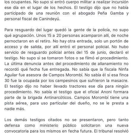
los ocupantes. No supo si entró cuerpo militar a realizar incursión
ese día en el lugar de los hechos. El testigo dijo que no había
participado de una reunión con el abogado Peña Gamba y
personal fiscal de Canindeyú.
Para resguardo del lugar quedó la gente de la policía, no supo
qué agrupación. Unos 15 a 20 personas acamparon allí, de noche
pernoctaron en el retiro. No hay otra entrada, solo un portón de
acceso y de salida, por allí entró el personal policial. No hubo
servicio de resguardo policial antes del 15 de junio, declaró el
testigo. No supo si se tomaron fotos o se filmó el procedimiento.
La última denuncia antes del procedimiento de allanamiento no
recordó qué fecha fue entregada. No sabía que la fiscala Ninfa
Aguilar fue asesora de Campos Morombí. No sabía él si esa finca
30 fue la ocupada por los campesinos que sufrieron la masacre.
El testigo dijo no haber llevado tractores ese día para ningún
procedimiento. No sabía el testigo que el oficial Anoni formara
parte de la brigada Antinarcóticos. Campos Morombí tiene una
pista aérea, para uso particular del dueño, no se le presta a
nadie más.
Los demás testigos citados no se presentaron, pero tanto
defensa como ministerio público solicitaron una nueva
convocatoria para los mismos en fecha futura. El tribunal resolvió