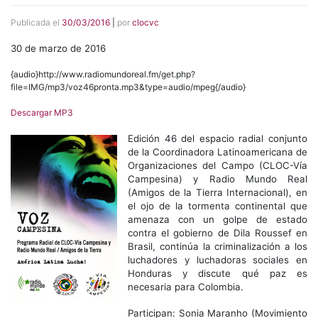
Publicada el
30/03/2016
|
por
clocvc
30 de marzo de 2016
{audio}http://www.radiomundoreal.fm/get.php?
file=IMG/mp3/voz46pronta.mp3&type=audio/mpeg{/audio}
Descargar MP3
Edición 46 del espacio radial conjunto
de la Coordinadora Latinoamericana de
Organizaciones del Campo (CLOC-Vía
Campesina) y Radio Mundo Real
(Amigos de la Tierra Internacional), en
el ojo de la tormenta continental que
amenaza con un golpe de estado
contra el gobierno de Dila Roussef en
Brasil, continúa la criminalización a los
luchadores y luchadoras sociales en
Honduras y discute qué paz es
necesaria para Colombia.
Participan: Sonia Maranho (Movimiento