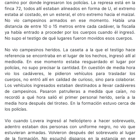
camino por donde ingresaron los policías. La represa está en la
finca 72, todos allí estaban alineados en forma de U, el extremo
estaba al costado, en un esteral, el otro extremo hacia el maizal.
No vio campesinos armados en ese momento. Había una
distancia de entre 10 o 15 metros entre cada cadáver, la fiscalía
ya había entrado a proceder por los cuerpos cuando él ingresó.
No supo el testigo de qué lugares fueron movidos esos cuerpos.
No vio campesinos heridos. La caseta a la que el testigo hace
referencia se encontraba en el lugar de los hechos, ingresó allí al
mediodía. En ese momento estaba resguardado el lugar por
policías, no supo precisar la cantidad. En cuestión de media hora
vio los cadáveres, le pidieron vehículos para trasladar los
cuerpos, no entró allí en calidad de curioso, sino para colaborar.
Los vehículos ingresados estaban destinados a llevar cadáveres
de campesinos. Pasaron patrulleras a medida que caían, no
recordó a qué hora salió el primer personal herido, sería a la
media hora después del tiroteo. En la formación estuvo cerca de
los policías.
Vio cuando Lovera ingresó al helicóptero a hacer sobrevuelo,
adentro estaban dos personas con uniforme negro, no vio que
estuvieran armadas. Volvieron después del sobrevuelo al lugar
de la formación. No escuchó disparos en la estancia en ese