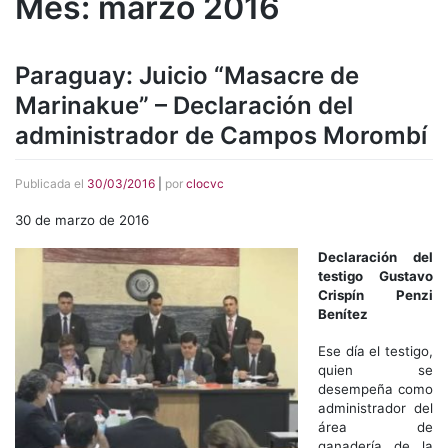
Mes:
marzo 2016
Paraguay: Juicio “Masacre de
Marinakue” – Declaración del
administrador de Campos Morombí
Publicada el
30/03/2016
|
por
clocvc
30 de marzo de 2016
Declaración del
testigo Gustavo
Crispín Penzi
Benítez
Ese día el testigo,
quien se
desempeña como
administrador del
área de
ganadería de la