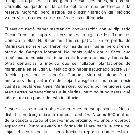
testigo dijo que era el encargado de esas gestiones, pero como
Carajallo se quedó en la parte del retiro que pertenece a la
reserva Morombí pero estaba bajo administración del biólogo
Víctor Vera, no tuvo participación de esas diligencias.
El testigo negó haber mantenido conversación con el diputado
Oscar Tuma, ni supo si el mismo era amigo de los Riquelme.
Conocía a Blas N. Riquelme, fue su patrón. En el predio de
Marinakue no se encontraron 40 has de marihuana, pero sí en el
predio de Campos Morombí. No sabía quién era el fiscal que
tomó esa denuncia, la firma había levantado esa y todas las
otras denuncias a medida que se hallaban plantaciones de
marihuana en el lugar. El testigo dijo haber escuchado sobre Jalil
Rachid, pero no lo conocía. Campos Morombí tiene 9 mil
hectáreas de plantación de soja transgénica, no supo decir
cuántas hectáreas tiene Marinakue, conocía por versiones que
eran tierras pertenecientes a la Marina, pero no supo hasta qué
año estuvo en poder de esta institución.
Desde la caseta pudo observar cuerpos de campesinos caídos a
distintos metros, sobre la represa también. A unos 500 metros
de la caseta estaba el cadáver más próximo, vio unos 7 cuerpos
esparcidos. Punto elevado en forma de U era hacia la zona del
sojal, el centro de la U sería hacia la represa, donde está el