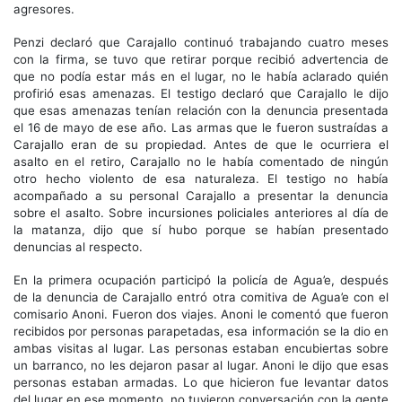
agresores.
Penzi declaró que Carajallo continuó trabajando cuatro meses
con la firma, se tuvo que retirar porque recibió advertencia de
que no podía estar más en el lugar, no le había aclarado quién
profirió esas amenazas. El testigo declaró que Carajallo le dijo
que esas amenazas tenían relación con la denuncia presentada
el 16 de mayo de ese año. Las armas que le fueron sustraídas a
Carajallo eran de su propiedad. Antes de que le ocurriera el
asalto en el retiro, Carajallo no le había comentado de ningún
otro hecho violento de esa naturaleza. El testigo no había
acompañado a su personal Carajallo a presentar la denuncia
sobre el asalto. Sobre incursiones policiales anteriores al día de
la matanza, dijo que sí hubo porque se habían presentado
denuncias al respecto.
En la primera ocupación participó la policía de Agua’e, después
de la denuncia de Carajallo entró otra comitiva de Agua’e con el
comisario Anoni. Fueron dos viajes. Anoni le comentó que fueron
recibidos por personas parapetadas, esa información se la dio en
ambas visitas al lugar. Las personas estaban encubiertas sobre
un barranco, no les dejaron pasar al lugar. Anoni le dijo que esas
personas estaban armadas. Lo que hicieron fue levantar datos
del lugar en ese momento, no tuvieron conversación con la gente