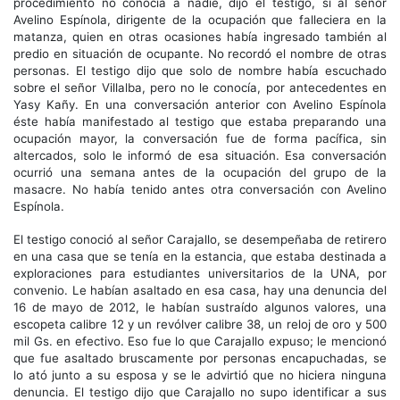
procedimiento no conocía a nadie, dijo el testigo, sí al señor
Avelino Espínola, dirigente de la ocupación que falleciera en la
matanza, quien en otras ocasiones había ingresado también al
predio en situación de ocupante. No recordó el nombre de otras
personas. El testigo dijo que solo de nombre había escuchado
sobre el señor Villalba, pero no le conocía, por antecedentes en
Yasy Kañy. En una conversación anterior con Avelino Espínola
éste había manifestado al testigo que estaba preparando una
ocupación mayor, la conversación fue de forma pacífica, sin
altercados, solo le informó de esa situación. Esa conversación
ocurrió una semana antes de la ocupación del grupo de la
masacre. No había tenido antes otra conversación con Avelino
Espínola.
El testigo conoció al señor Carajallo, se desempeñaba de retirero
en una casa que se tenía en la estancia, que estaba destinada a
exploraciones para estudiantes universitarios de la UNA, por
convenio. Le habían asaltado en esa casa, hay una denuncia del
16 de mayo de 2012, le habían sustraído algunos valores, una
escopeta calibre 12 y un revólver calibre 38, un reloj de oro y 500
mil Gs. en efectivo. Eso fue lo que Carajallo expuso; le mencionó
que fue asaltado bruscamente por personas encapuchadas, se
lo ató junto a su esposa y se le advirtió que no hiciera ninguna
denuncia. El testigo dijo que Carajallo no supo identificar a sus