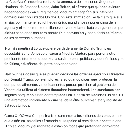
La Cloc-Vía Campesina rechaza la amenaza del asesor de Seguridad
Nacional de Estados Unidos,
John Bolton
, al afirmar que quienes quieran
hacer negocios con el régimen de Maduro arriesgarían
sus intereses
comerciales con Estados Unidos. Con esta afirmación,
está claro que sus
ansias por mantener su rol hegemónico mundial pasa por encima de la
agonía y el sufrimiento de millones de venezolanos bajo el argumento que
dichas sanciones son para combatir la corrupción y por el fortalecimiento
de los derechos humanos.
¡No más mentiras! Lo que quiere verdaderamente Donald Trump es
desestabilizar a Venezuela, sacar a Nicolás Maduro para poner a otro
presidente títere que obedezca a sus intereses políticos y económicos y su
fin último, adueñarse del petróleo venezolano.
Hay muchas cosas que se pueden decir de las órdenes ejecutivas firmadas
por Donald Trump, por ejemplo, es falso cuando dicen que
protegen la
compra de alimentos y medicamentos porque prohíben al gobierno de
Venezuela utilizar el sistema financiero internacional. Las sanciones son
ilegales porque no están contempladas en la carta de Naciones unidas. Es
una arremetida inclemente y criminal de la élite supremacista y racista de
Estados Unidos.
Como CLOC-Vía Campesina Nos sumamos a los millones de venezolanos
que están en las calles afirmando su respaldo al presidente constitucional
Nicolás Maduro y el rechazo a estas políticas que pretenden convertir a