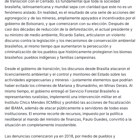
de transición con el Cerrado. Es fundamental que toda la sociedad
brasileña, latinoamericana y mundial sepa con claridad que este no es un
fenómeno aislado. En realidad, es el resultado de una serie de acciones del
agronegocio y de las mineras, ampliamente apoyados e incentivados por el
gobierno de Bolsonaro, y que comenzaron con su elección. Después de
casi dos décadas de reducción de la deforestación, el actual presidente y
su ministro de medio ambiente, Ricardo Salles, articularon un violento
discurso contra la legislación y los mecanismos de conservación ambiental
brasileños, al mismo tiempo que aumentaron la persecución y
criminalización de los pueblos que históricamente protegieron los biomas
brasileños: pueblos indígenas y familias campesinas.
Desde el gobierno de transición, los discursos desde Brasilia atacaron el
licenciamiento ambiental y el control y monitoreo del Estado sobre las
actividades agropecuarias y mineras – justamente elementos que podrían
haber evitado los crímenes de Mariana y Brumadinho, en Minas Gerais. Al
mismo tiempo, el gobierno entregó el Servicio Forestal Brasileño a
representantes ruralistas, implementó una intervención militar en el
Instituto Chico Mendes (ICMBio) y prohibió las acciones de fiscalización
del IBAMA, además de atacar públicamente a servidores de todas esas
instituciones. El enorme recorte de recursos, impuesto por la política
neoliberal al mando del ministro de finanzas, Paulo Guedes, convirtió a la
situación en completamente insostenible.
Las denuncias comenzaron ya en 2018, por medio de pueblos y