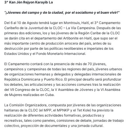
3° Kan Jèn Rejyon Karayib La
“¡Jóvenes del campo y de la ciudad, por el socialismo y el buen vivir!”
Del 6 al 10 de Agosto tendrá lugar en Montrouis, Haití, el 3° Campamento
Caribeño de la Juventud de la CLOC – La Vía Campesina. Después de las
primeras dos ediciones, los y las jóvenes de la Región Caribe de la CLOC
se darán cita en el departamento del Artibonite en Haití, que supo ser el
más importante centro de producción arrocera del país, antes de su
destrucción por parte de las políticas neoliberales e imperiales de los
Estados Unidos y el Fondo Monetario Internacional.
El Campamento contará con la presencia de más de 70 jóvenes,
campesinos y campesinas de todas las regiones del país, jóvenes urbanos
de organizaciones hermanas y delegados y delegadas internacionales de
República Dominicana y Puerto Rico. El principal desafío será profundizar
los debates, las articulaciones y las acciones comunes tras la realización
del VII Congreso de la CLOC, la V Asamblea de Jóvenes y la VI Asamblea
de Mujeres realizadas en Cuba.
La Comisión Organizadora, compuesta por jóvenes de las organizaciones
haitianas de la CLOC (el MPP, el MPNKP y el Tet Kole) ha previsto la
realización de diferentes actividades formativas, productivas y
recreativas, tales como paneles, comisiones de debate, jornadas de trabajo
colectivo, proyección de documentales y una jornada cultural.