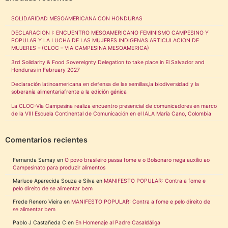
SOLIDARIDAD MESOAMERICANA CON HONDURAS
DECLARACION I: ENCUENTRO MESOAMERICANO FEMINISMO CAMPESINO Y
POPULAR Y LA LUCHA DE LAS MUJERES INDIGENAS ARTICULACION DE
MUJERES – (CLOC – VIA CAMPESINA MESOAMERICA)
3rd Solidarity & Food Sovereignty Delegation to take place in El Salvador and
Honduras in February 2027
Declaración latinoamericana en defensa de las semillas,la biodiversidad y la
soberanía alimentariafrente a la edición génica
La CLOC-Vía Campesina realiza encuentro presencial de comunicadores en marco
de la VIII Escuela Continental de Comunicación en el IALA María Cano, Colombia
Comentarios recientes
Fernanda Samay
en
O povo brasileiro passa fome e o Bolsonaro nega auxílio ao
Campesinato para produzir alimentos
Marluce Aparecida Souza e Silva
en
MANIFESTO POPULAR: Contra a fome e
pelo direito de se alimentar bem
Frede Renero Vieira
en
MANIFESTO POPULAR: Contra a fome e pelo direito de
se alimentar bem
Pablo J Castañeda C
en
En Homenaje al Padre Casaldáliga