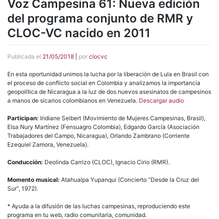
Voz Campesina 61: Nueva edición
del programa conjunto de RMR y
CLOC-VC nacido en 2011
Publicada el
21/05/2018
|
por
clocvc
En esta oportunidad unimos la lucha por la liberación de Lula en Brasil con
el proceso de conflicto social en Colombia y analizamos la importancia
geopolítica de Nicaragua a la luz de dos nuevos asesinatos de campesinos
a manos de sicarios colombianos en Venezuela.
Descargar audio
Participan:
Iridiane Seibert (Movimiento de Mujeres Campesinas, Brasil),
Elsa Nury Martínez (Fensuagro Colombia), Edgardo García (Asociación
Trabajadores del Campo, Nicaragua), Orlando Zambrano (Corriente
Ezequiel Zamora, Venezuela).
Conducción:
Deolinda Carrizo (CLOC), Ignacio Cirio (RMR).
Momento musical:
Atahualpa Yupanqui (Concierto “Desde la Cruz del
Sur”, 1972).
* Ayuda a la difusión de las luchas campesinas, reproduciendo este
programa en tu web, radio comunitaria, comunidad.