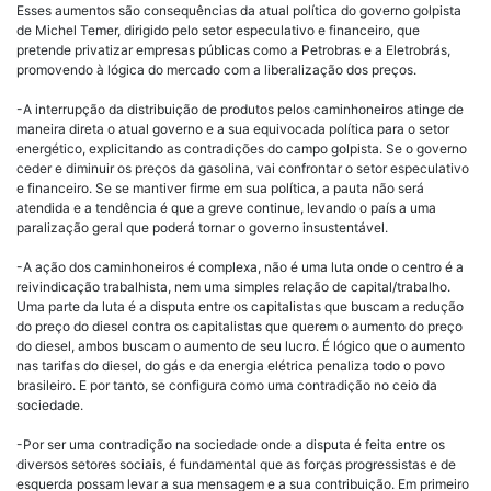
Esses aumentos são consequências da atual política do governo golpista
de Michel Temer, dirigido pelo setor especulativo e financeiro, que
pretende privatizar empresas públicas como a Petrobras e a Eletrobrás,
promovendo à lógica do mercado com a liberalização dos preços.
-A interrupção da distribuição de produtos pelos caminhoneiros atinge de
maneira direta o atual governo e a sua equivocada política para o setor
energético, explicitando as contradições do campo golpista. Se o governo
ceder e diminuir os preços da gasolina, vai confrontar o setor especulativo
e financeiro. Se se mantiver firme em sua política, a pauta não será
atendida e a tendência é que a greve continue, levando o país a uma
paralização geral que poderá tornar o governo insustentável.
-A ação dos caminhoneiros é complexa, não é uma luta onde o centro é a
reivindicação trabalhista, nem uma simples relação de capital/trabalho.
Uma parte da luta é a disputa entre os capitalistas que buscam a redução
do preço do diesel contra os capitalistas que querem o aumento do preço
do diesel, ambos buscam o aumento de seu lucro. É lógico que o aumento
nas tarifas do diesel, do gás e da energia elétrica penaliza todo o povo
brasileiro. E por tanto, se configura como uma contradição no ceio da
sociedade.
-Por ser uma contradição na sociedade onde a disputa é feita entre os
diversos setores sociais, é fundamental que as forças progressistas e de
esquerda possam levar a sua mensagem e a sua contribuição. Em primeiro