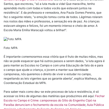
Santos, que escreveu, “só a luta muda a vida! Que maravilha, tenho
aprendido muito com todas e todos vocês que estavam juntos na
resistência”. E da professora e vereadora, Ana Paula Gomes Pereira, que
fez o seguinte relato, “a emoção tomou conta de todos. Lágrimas rolaram
nos rostos das mães e professoras, a sensação era de paz. As crianças
estavam alegres e felizes, foi um momento intenso e cheio de amor. A
Escola Maria Emília Maracajá voltou a brilhar!”.
Foto: MPA
É importante comemorarmos essa vitória que é fruto de muitas mãos, mas
não se pode esquecer que há outros passos a serem dados, “a luta agora é
para manter as Escolas no Campo e com uma Educação de fato do e para
o campo que ajude a criança, o jovem a manter sua identidade
camponesa, nós queremos o direito de viver e estudar no campo,
respeitando as leis vigentes que as garante aberta”, explica Matheus, da
Coordenação Estadual do MPA.
Para saber mais como deu-se este processo de luta e resistência, é só
acessar os links de algumas das matérias que produzimos até aqui:
Fechar
Escola no Campo é Crime: camponesas do Sítio do Engenho Cipó na
Paraíba denunciam o fechamento da escola na Comunidade
;
Aula Pública