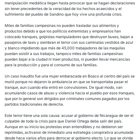
manipulación mediática llegan hasta provocar que se hagan declaraciones
sin tener precedentes de la veracidad de los hechos acaecidos y el
sufrimiento del pueblo de Sandino que hoy vive una profunda crisis.
Miles de familias campesinas no pueden trasladar sus alimentos y
productos debido a que los políticos extremistas y empresarios han
colocado tranques, golpistas manipuladores que destruyen buses, bajan a
pasajeros de taxis y siembran el terror con sus caminatas vestidos de azul
y blanco impidiendo que más de 45,000 trabajadorxs de las maquilas
puedan asistir a sus trabajos, tampoco miles de familias campesinas
pueden bajar a la ciudad ni traer productos, ni pueden llevar mercancías
para la producción y para el consumo de sus familias.
Un caso inaudito fue una mujer embarazada en Boaco al centro del país se
murió porque no dejaron la ambulancia en que se transportaba pasar el
tranque, aun cuando ella entró en convulsiones. De igual modo, van
acumulando casos de abuso y violencia hacia el pueblo por esos tranques,
que por lo general son dirigidos por criminales comunes pagados por los
partidos tradicionales de derecha.
Este terror tiene una sola causa: acusar al gobierno de Nicaragua de ser el
culpable de toda la crisis para que Daniel Ortega deba salir del país.
Aunque en su inicio las protestas eran entendibles y no debieron ser
reprimidas, activaron de inmediato una estrategia conspirativa acumulada
desde hace varios años para derrocar al gobierno electo. Lo que se olvida