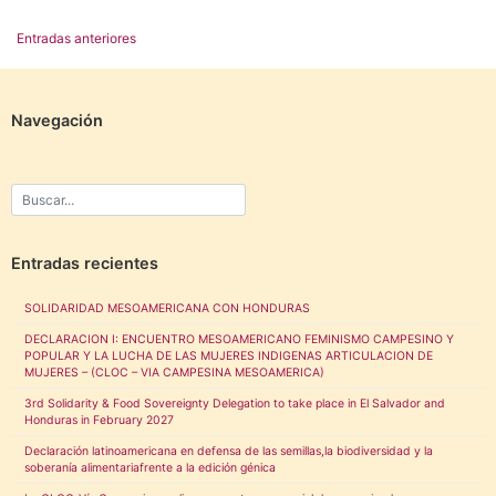
Navegación
Entradas anteriores
de
entradas
Navegación
Entradas recientes
SOLIDARIDAD MESOAMERICANA CON HONDURAS
DECLARACION I: ENCUENTRO MESOAMERICANO FEMINISMO CAMPESINO Y
POPULAR Y LA LUCHA DE LAS MUJERES INDIGENAS ARTICULACION DE
MUJERES – (CLOC – VIA CAMPESINA MESOAMERICA)
3rd Solidarity & Food Sovereignty Delegation to take place in El Salvador and
Honduras in February 2027
Declaración latinoamericana en defensa de las semillas,la biodiversidad y la
soberanía alimentariafrente a la edición génica