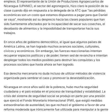
empleos. El representante de la Unión de Productores Agropecuarios de
Nicaragua (UPANIC), el sector del agronegocio, hizo claro la posición de su
clase cuando dijo en respuesta a la delegada de la ATC que “las pérdidas
económicas son un costo que estamos dispuestos a pagar para que Daniel
se vaya”, mostrando así su desprecio hacia las clases populares que han
sido fuertemente afectados por la incapacidad de sacar sus cosechas, el
desabasto de alimentos y la imposibilidad de transportarse hacia sus
trabajos.
En once años de gobierno democrático, al igual que algunos países de
América Latina, se han logrado muchos avances sociales, culturales,
cívicos y económicos. Sin embargo, las fuerzas reaccionarias intentan
recuperar espacios políticos y de poder; tienen sed de revancha e intentan
desplegar todos los medios posibles para destruir las conquistas y los
procesos sociales que hasta ahora se han logrado.
Esa derecha mercenaria no duda incluso de utilizar métodos de violencia
organizada para sembrar el caos y promover la desestabilización.
Nicaragua en once años salió de la pobreza, hubo mucha seguridad
ciudadana y el país estaba en el proceso de tranquilidad y estabilidad. La
crisis del sistema de seguridad social se produjo en parte por una presión
que ejerció el Fondo Monetario Internacional (FMI), que exigió medidas
extraordinarias de austeridad, las que rechazó el gobierno a favor de una
reforma moderada que irónicamente fue utilizada para manipular a la gente