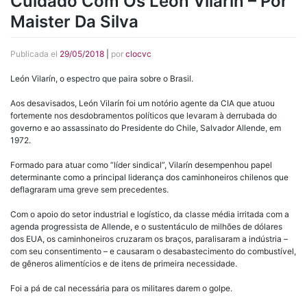
Cuidado Com Os León Vilarín – Por
Maister Da Silva
Publicada el
29/05/2018
|
por
clocvc
León Vilarín, o espectro que paira sobre o Brasil.
Aos desavisados, León Vilarín foi um notório agente da CIA que atuou
fortemente nos desdobramentos políticos que levaram à derrubada do
governo e ao assassinato do Presidente do Chile, Salvador Allende, em
1972.
Formado para atuar como “líder sindical”, Vilarín desempenhou papel
determinante como a principal liderança dos caminhoneiros chilenos que
deflagraram uma greve sem precedentes.
Com o apoio do setor industrial e logístico, da classe média irritada com a
agenda progressista de Allende, e o sustentáculo de milhões de dólares
dos EUA, os caminhoneiros cruzaram os braços, paralisaram a indústria –
com seu consentimento – e causaram o desabastecimento do combustível,
de gêneros alimentícios e de itens de primeira necessidade.
Foi a pá de cal necessária para os militares darem o golpe.