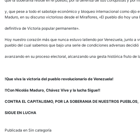
que la soberanía reside en el pueblo, por la defensa de sus conquistas y por 
y, que pese a todo el sabotaje económico y bloqueo internacional como dijo e
Maduro, en su discurso victorioso desde el Miraflores, «El pueblo dio hoy una 
definitiva de Victoria popular permanente».
Hoy nuestro corazón más que nunca estuvo latiendo por Venezuela, junto a v
pueblo del cual sabemos que bajo una serie de condiciones adversas decidió 
avanzando en su proceso electoral, alcanzando una gesta histórica fruto de l
!Que
viva
la
victoria
del
pueblo
revolucionario
de
Venezuela!
!!Con
Nicolás
Maduro,
Chávez
Vive
y
la lucha Sigue!!
CONTRA EL CAPITALISMO, POR LA SOBERANIA DE NUESTROS PUEBLOS,
SIGUE EN LUCHA
Publicada en Sin categoría