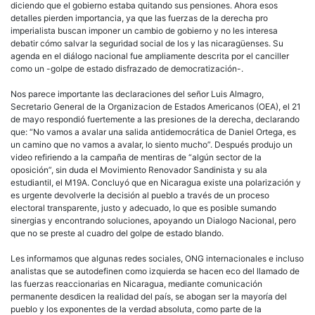
diciendo que el gobierno estaba quitando sus pensiones. Ahora esos
detalles pierden importancia, ya que las fuerzas de la derecha pro
imperialista buscan imponer un cambio de gobierno y no les interesa
debatir cómo salvar la seguridad social de los y las nicaragüenses. Su
agenda en el diálogo nacional fue ampliamente descrita por el canciller
como un -golpe de estado disfrazado de democratización-.
Nos parece importante las declaraciones del señor Luis Almagro,
Secretario General de la Organizacion de Estados Americanos (OEA), el 21
de mayo respondió fuertemente a las presiones de la derecha, declarando
que: “No vamos a avalar una salida antidemocrática de Daniel Ortega, es
un camino que no vamos a avalar, lo siento mucho”. Después produjo un
video refiriendo a la campaña de mentiras de “algún sector de la
oposición”, sin duda el Movimiento Renovador Sandinista y su ala
estudiantil, el M19A. Concluyó que en Nicaragua existe una polarización y
es urgente devolverle la decisión al pueblo a través de un proceso
electoral transparente, justo y adecuado, lo que es posible sumando
sinergias y encontrando soluciones, apoyando un Dialogo Nacional, pero
que no se preste al cuadro del golpe de estado blando.
Les informamos que algunas redes sociales, ONG internacionales e incluso
analistas que se autodefinen como izquierda se hacen eco del llamado de
las fuerzas reaccionarias en Nicaragua, mediante comunicación
permanente desdicen la realidad del país, se abogan ser la mayoría del
pueblo y los exponentes de la verdad absoluta, como parte de la