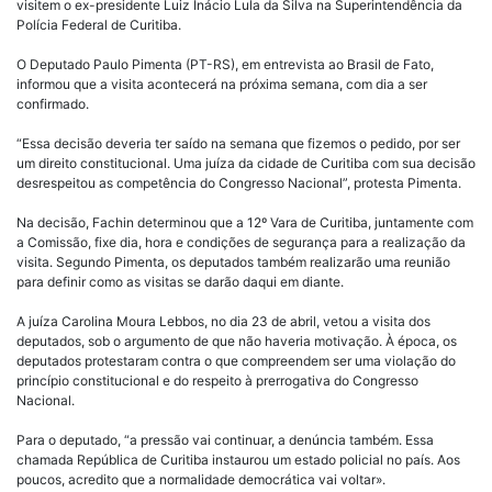
visitem o ex-presidente Luiz Inácio Lula da Silva na Superintendência da
Polícia Federal de Curitiba.
O Deputado Paulo Pimenta (PT-RS), em entrevista ao Brasil de Fato,
informou que a visita acontecerá na próxima semana, com dia a ser
confirmado.
“Essa decisão deveria ter saído na semana que fizemos o pedido, por ser
um direito constitucional. Uma juíza da cidade de Curitiba com sua decisão
desrespeitou as competência do Congresso Nacional”, protesta Pimenta.
Na decisão, Fachin determinou que a 12º Vara de Curitiba, juntamente com
a Comissão, fixe dia, hora e condições de segurança para a realização da
visita. Segundo Pimenta, os deputados também realizarão uma reunião
para definir como as visitas se darão daqui em diante.
A juíza Carolina Moura Lebbos, no dia 23 de abril, vetou a visita dos
deputados, sob o argumento de que não haveria motivação. À época, os
deputados protestaram contra o que compreendem ser uma violação do
princípio constitucional e do respeito à prerrogativa do Congresso
Nacional.
Para o deputado, “a pressão vai continuar, a denúncia também. Essa
chamada República de Curitiba instaurou um estado policial no país. Aos
poucos, acredito que a normalidade democrática vai voltar».