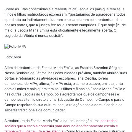
Sobre as lutas construídas e a reabertura da Escola, os pais que tem seus
filhos e filhas matriculados expressam, “gostaríamos de agradecer a todos
que direta ou indiretamente lutaram e nos apoiaram pela reabertura das
nossas portas, que a justiça fez as leis serem cumpridas. E que hoje [21 de
maio] a Escola Maria Emília está oficialmente e legalmente aberta. O
segredo da Vitória é nunca desistir”.
Foto: MPA
Além da reabertura da Escola Maria Emília, as Escolas Severino Sérgio e
Nossa Senhora de Fátima, nas comunidades próxima, também abrirão suas
portas e retomarão as atividades escolares. lana Cecília, jovem
camponesa do MPA, afirma, “o MPA está, e sempre esteve, em luta junto
com as mães e pais quem tem seus filhos e filhas no Escola Maria Emília e
nas outras Escolas do Campo, pois acreditamos que os camponeses e
camponesas tem o direto a uma Educação do Campo, no Campo e para o
Campo respeitando sua cultura local, a relação escola comunidade e os
saberes tradicionais da comunidade”.
A reabertura da Escola Maria Emília causou comoção uma
nas redes
sociais que a escola construiu para denunciar o fechamento escola e
também divulgar a luta e resistência
. Como foi o caso do jovem Erifranklin