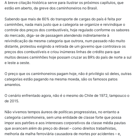
A breve citação histórica serve para ilustrar os próximos capítulos, que
estão em aberto, da greve dos caminhoneiros no Brasil.
Sabendo que mais de 60% do transporte de cargas do país é feita por
caminhões, nada mais justo que a categoria se organize e reivindique o
controle dos preços dos combustíveis, hoje regulado conforme os sabores
do mercado, diga-se de passagem atendendo indiretamente à
reivindicação da mesma categoria que outrora, num passado não muito
distante, protestou exigindo a retirada de um governo que controlava os
preços dos combustíveis e criou inúmeras linhas de crédito para que
muitos desses caminhões hoje possam cruzar as BR’s do país de norte a sul
e leste a oeste.
O preço que os caminhoneiros pagam hoje, não é privilégio só deles, outras
categorias estão pagando na mesma moeda, são os famosos patos
amarelos.
O cenário enfrentado agora, não é o mesmo do Chile de 1972, tampouco o
de 2015.
Não vivemos tempos áureos de políticas progressistas, no entanto a
categoria caminhoneira, sem uma entidade de classe forte que possa
impor aos patrões e aos interesses corporativos da classe média pautas
que avancem além do preço do diesel – como direitos trabalhistas,
melhoria da malha ferroviária causadora de mortes por acidentes – e,