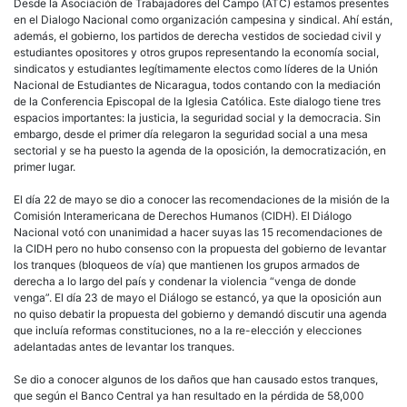
Desde la Asociación de Trabajadores del Campo (ATC) estamos presentes
en el Dialogo Nacional como organización campesina y sindical. Ahí están,
además, el gobierno, los partidos de derecha vestidos de sociedad civil y
estudiantes opositores y otros grupos representando la economía social,
sindicatos y estudiantes legítimamente electos como líderes de la Unión
Nacional de Estudiantes de Nicaragua, todos contando con la mediación
de la Conferencia Episcopal de la Iglesia Católica. Este dialogo tiene tres
espacios importantes: la justicia, la seguridad social y la democracia. Sin
embargo, desde el primer día relegaron la seguridad social a una mesa
sectorial y se ha puesto la agenda de la oposición, la democratización, en
primer lugar.
El día 22 de mayo se dio a conocer las recomendaciones de la misión de la
Comisión Interamericana de Derechos Humanos (CIDH). El Diálogo
Nacional votó con unanimidad a hacer suyas las 15 recomendaciones de
la CIDH pero no hubo consenso con la propuesta del gobierno de levantar
los tranques (bloqueos de vía) que mantienen los grupos armados de
derecha a lo largo del país y condenar la violencia “venga de donde
venga”. El día 23 de mayo el Diálogo se estancó, ya que la oposición aun
no quiso debatir la propuesta del gobierno y demandó discutir una agenda
que incluía reformas constituciones, no a la re-elección y elecciones
adelantadas antes de levantar los tranques.
Se dio a conocer algunos de los daños que han causado estos tranques,
que según el Banco Central ya han resultado en la pérdida de 58,000