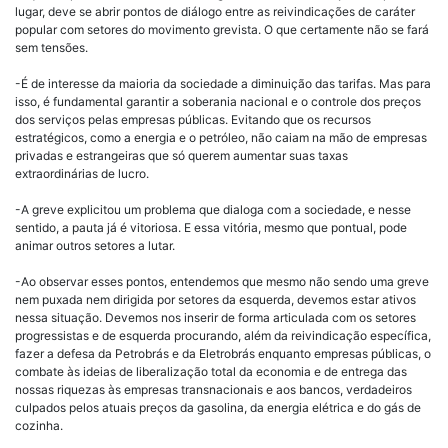
lugar, deve se abrir pontos de diálogo entre as reivindicações de caráter
popular com setores do movimento grevista. O que certamente não se fará
sem tensões.
-É de interesse da maioria da sociedade a diminuição das tarifas. Mas para
isso, é fundamental garantir a soberania nacional e o controle dos preços
dos serviços pelas empresas públicas. Evitando que os recursos
estratégicos, como a energia e o petróleo, não caiam na mão de empresas
privadas e estrangeiras que só querem aumentar suas taxas
extraordinárias de lucro.
-A greve explicitou um problema que dialoga com a sociedade, e nesse
sentido, a pauta já é vitoriosa. E essa vitória, mesmo que pontual, pode
animar outros setores a lutar.
-Ao observar esses pontos, entendemos que mesmo não sendo uma greve
nem puxada nem dirigida por setores da esquerda, devemos estar ativos
nessa situação. Devemos nos inserir de forma articulada com os setores
progressistas e de esquerda procurando, além da reivindicação específica,
fazer a defesa da Petrobrás e da Eletrobrás enquanto empresas públicas, o
combate às ideias de liberalização total da economia e de entrega das
nossas riquezas às empresas transnacionais e aos bancos, verdadeiros
culpados pelos atuais preços da gasolina, da energia elétrica e do gás de
cozinha.