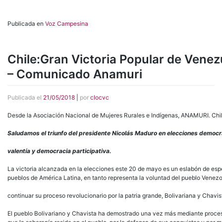
Publicada en
Voz Campesina
Chile:Gran Victoria Popular de Venez
– Comunicado Anamuri
Publicada el
21/05/2018
|
por
clocvc
Desde la Asociación Nacional de Mujeres Rurales e Indígenas, ANAMURI. Chil
Saludamos
el
triunfo
del
presidente
Nicolás
Maduro
en
elecciones
democr
valentía
y
democracia
participativa.
La victoria alcanzada en la elecciones este 20 de mayo es un eslabón de esp
pueblos de América Latina, en tanto representa la voluntad del pueblo Venez
continuar su proceso revolucionario por la patria grande, Bolivariana y Chavis
El pueblo Bolivariano y Chavista ha demostrado una vez más mediante proces