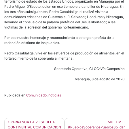
terrorismo de estado de los Estados Unidos, organizado en Managua por el
Padre Miguel D’Escoto, quien en ese tiempo era canciller de Nicaragua. En
los tres años subsiguientes, Pedro Casaldáliga el realizó visitas a
comunidades cristianas de Guatemala, El Salvador, Honduras y Nicaragua,
llevando el consuelo de la palabra profética del Jesús libertador, a las
víctimas de la agresión del gobierno norteamericano.
Por eso nuestro homenaje y reconocimiento a este gran profeta de la
redención cristiana de los pueblos.
Pedro Casaldáliga, vive en los esfuerzos de producción de alimentos, en el
fortalecimiento de la soberanía alimentaria.
Secretaría Operativa, CLOC-Vía Campesina
Managua, 8 de agosto de 2020
Publicada en
Comunicado
,
noticias
Navegación
?ARRANCA LA V ESCUELA
MULTIMEDI
CONTINENTAL COMUNICACION
#PueblosSoberanosPueblosSolidario