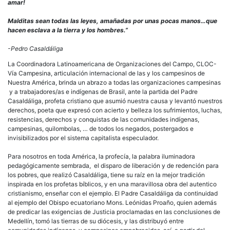
amar!
Malditas sean todas las leyes, amañadas por unas pocas manos…que
hacen esclava a la tierra y los hombres.”
-Pedro Casaldáliga
La Coordinadora Latinoamericana de Organizaciones del Campo, CLOC-
Vía Campesina, articulación internacional de las y los campesinos de
Nuestra América, brinda un abrazo a todas las organizaciones campesinas
y a trabajadores/as e indígenas de Brasil, ante la partida del Padre
Casaldáliga, profeta cristiano que asumió nuestra causa y levantó nuestros
derechos, poeta que expresó con acierto y belleza los sufrimientos, luchas,
resistencias, derechos y conquistas de las comunidades indígenas,
campesinas, quilombolas, … de todos los negados, postergados e
invisibilizados por el sistema capitalista especulador.
Para nosotros en toda América, la profecía, la palabra iluminadora
pedagógicamente sembrada, el disparo de liberación y de redención para
los pobres, que realizó Casaldáliga, tiene su raíz en la mejor tradición
inspirada en los profetas bíblicos, y en una maravillosa obra del autentico
cristianismo, enseñar con el ejemplo. El Padre Casaldáliga da continuidad
al ejemplo del Obispo ecuatoriano Mons. Leónidas Proaño, quien además
de predicar las exigencias de Justicia proclamadas en las conclusiones de
Medellín, tomó las tierras de su diócesis, y las distribuyó entre