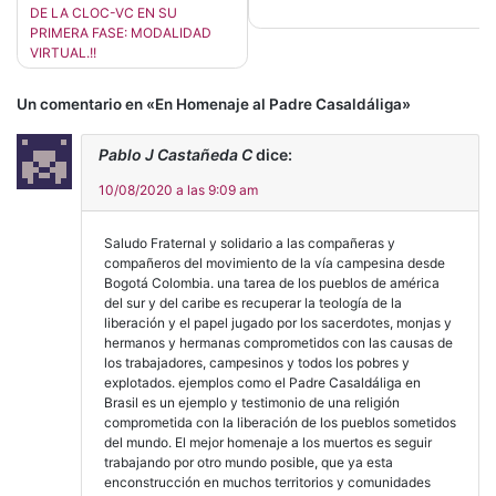
de
DE LA CLOC-VC EN SU
entradas
PRIMERA FASE: MODALIDAD
VIRTUAL.!!
Un comentario en «
En Homenaje al Padre Casaldáliga
»
Pablo J Castañeda C
dice:
10/08/2020 a las 9:09 am
Saludo Fraternal y solidario a las compañeras y
compañeros del movimiento de la vía campesina desde
Bogotá Colombia. una tarea de los pueblos de américa
del sur y del caribe es recuperar la teología de la
liberación y el papel jugado por los sacerdotes, monjas y
hermanos y hermanas comprometidos con las causas de
los trabajadores, campesinos y todos los pobres y
explotados. ejemplos como el Padre Casaldáliga en
Brasil es un ejemplo y testimonio de una religión
comprometida con la liberación de los pueblos sometidos
del mundo. El mejor homenaje a los muertos es seguir
trabajando por otro mundo posible, que ya esta
enconstrucción en muchos territorios y comunidades