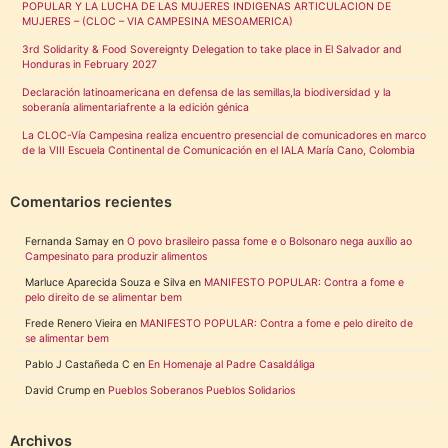
POPULAR Y LA LUCHA DE LAS MUJERES INDIGENAS ARTICULACION DE
MUJERES – (CLOC – VIA CAMPESINA MESOAMERICA)
3rd Solidarity & Food Sovereignty Delegation to take place in El Salvador and
Honduras in February 2027
Declaración latinoamericana en defensa de las semillas,la biodiversidad y la
soberanía alimentariafrente a la edición génica
La CLOC-Vía Campesina realiza encuentro presencial de comunicadores en marco
de la VIII Escuela Continental de Comunicación en el IALA María Cano, Colombia
Comentarios recientes
Fernanda Samay
en
O povo brasileiro passa fome e o Bolsonaro nega auxílio ao
Campesinato para produzir alimentos
Marluce Aparecida Souza e Silva
en
MANIFESTO POPULAR: Contra a fome e
pelo direito de se alimentar bem
Frede Renero Vieira
en
MANIFESTO POPULAR: Contra a fome e pelo direito de
se alimentar bem
Pablo J Castañeda C
en
En Homenaje al Padre Casaldáliga
David Crump
en
Pueblos Soberanos Pueblos Solidarios
Archivos