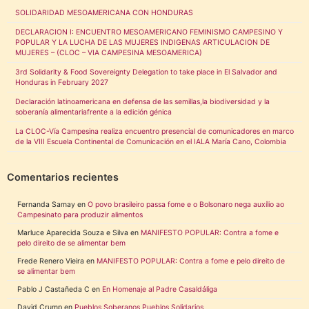
SOLIDARIDAD MESOAMERICANA CON HONDURAS
DECLARACION I: ENCUENTRO MESOAMERICANO FEMINISMO CAMPESINO Y
POPULAR Y LA LUCHA DE LAS MUJERES INDIGENAS ARTICULACION DE
MUJERES – (CLOC – VIA CAMPESINA MESOAMERICA)
3rd Solidarity & Food Sovereignty Delegation to take place in El Salvador and
Honduras in February 2027
Declaración latinoamericana en defensa de las semillas,la biodiversidad y la
soberanía alimentariafrente a la edición génica
La CLOC-Vía Campesina realiza encuentro presencial de comunicadores en marco
de la VIII Escuela Continental de Comunicación en el IALA María Cano, Colombia
Comentarios recientes
Fernanda Samay
en
O povo brasileiro passa fome e o Bolsonaro nega auxílio ao
Campesinato para produzir alimentos
Marluce Aparecida Souza e Silva
en
MANIFESTO POPULAR: Contra a fome e
pelo direito de se alimentar bem
Frede Renero Vieira
en
MANIFESTO POPULAR: Contra a fome e pelo direito de
se alimentar bem
Pablo J Castañeda C
en
En Homenaje al Padre Casaldáliga
David Crump
en
Pueblos Soberanos Pueblos Solidarios