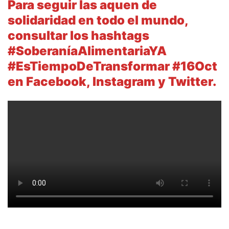
Para seguir las aquen de
solidaridad en todo el mundo,
consultar los hashtags
#SoberaníaAlimentariaYA
#EsTiempoDeTransformar #16Oct
en Facebook, Instagram y Twitter.