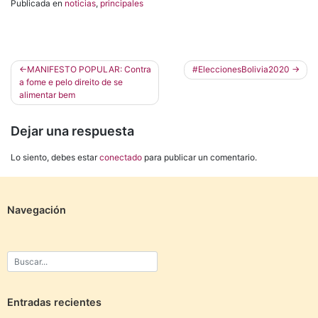
Publicada en
noticias
,
principales
Navegación
MANIFESTO POPULAR: Contra
#EleccionesBolivia2020
a fome e pelo direito de se
de
alimentar bem
entradas
Dejar una respuesta
Lo siento, debes estar
conectado
para publicar un comentario.
Navegación
Entradas recientes