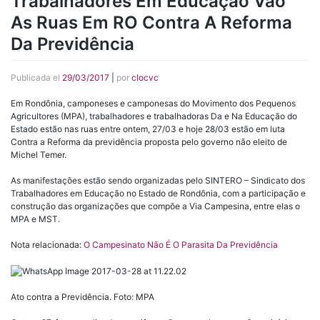
Trabalhadores Em Educação Vão
As Ruas Em RO Contra A Reforma
Da Previdência
Publicada el
29/03/2017
|
por
clocvc
Em Rondônia, camponeses e camponesas do Movimento dos Pequenos
Agricultores (MPA), trabalhadores e trabalhadoras Da e Na Educação do
Estado estão nas ruas entre ontem, 27/03 e hoje 28/03 estão em luta
Contra a Reforma da previdência proposta pelo governo não eleito de
Michel Temer.
As manifestações estão sendo organizadas pelo SINTERO – Sindicato dos
Trabalhadores em Educação no Estado de Rondônia, com a participação e
construção das organizações que compõe a Via Campesina, entre elas o
MPA e MST.
Nota relacionada:
O Campesinato Não É O Parasita Da Previdência
Ato contra a Previdência. Foto: MPA