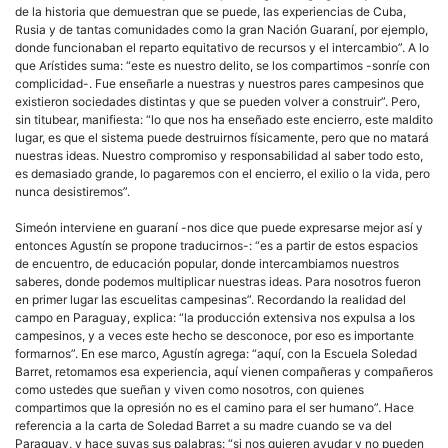
de la historia que demuestran que se puede, las experiencias de Cuba,
Rusia y de tantas comunidades como la gran Nación Guaraní, por ejemplo,
donde funcionaban el reparto equitativo de recursos y el intercambio”. A lo
que Arístides suma: “este es nuestro delito, se los compartimos -sonríe con
complicidad-. Fue enseñarle a nuestras y nuestros pares campesinos que
existieron sociedades distintas y que se pueden volver a construir”. Pero,
sin titubear, manifiesta: “lo que nos ha enseñado este encierro, este maldito
lugar, es que el sistema puede destruirnos físicamente, pero que no matará
nuestras ideas. Nuestro compromiso y responsabilidad al saber todo esto,
es demasiado grande, lo pagaremos con el encierro, el exilio o la vida, pero
nunca desistiremos”.
Simeón interviene en guaraní -nos dice que puede expresarse mejor así y
entonces Agustín se propone traducirnos-: “es a partir de estos espacios
de encuentro, de educación popular, donde intercambiamos nuestros
saberes, donde podemos multiplicar nuestras ideas. Para nosotros fueron
en primer lugar las escuelitas campesinas”. Recordando la realidad del
campo en Paraguay, explica: “la producción extensiva nos expulsa a los
campesinos, y a veces este hecho se desconoce, por eso es importante
formarnos”. En ese marco, Agustín agrega: “aquí, con la Escuela Soledad
Barret, retomamos esa experiencia, aquí vienen compañeras y compañeros
como ustedes que sueñan y viven como nosotros, con quienes
compartimos que la opresión no es el camino para el ser humano”. Hace
referencia a la carta de Soledad Barret a su madre cuando se va del
Paraguay, y hace suyas sus palabras: “si nos quieren ayudar y no pueden