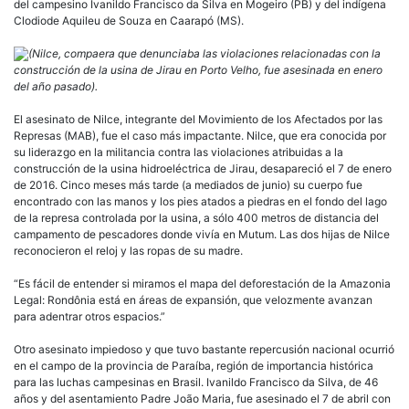
del campesino Ivanildo Francisco da Silva en Mogeiro (PB) y del indígena
Clodiode Aquileu de Souza en Caarapó (MS).
(Nilce, compaera que denunciaba las violaciones relacionadas con la
construcción de la usina de Jirau en Porto Velho, fue asesinada en enero
del año pasado).
El asesinato de Nilce, integrante del Movimiento de los Afectados por las
Represas (MAB), fue el caso más impactante. Nilce, que era conocida por
su liderazgo en la militancia contra las violaciones atribuidas a la
construcción de la usina hidroeléctrica de Jirau, desapareció el 7 de enero
de 2016. Cinco meses más tarde (a mediados de junio) su cuerpo fue
encontrado con las manos y los pies atados a piedras en el fondo del lago
de la represa controlada por la usina, a sólo 400 metros de distancia del
campamento de pescadores donde vivía en Mutum. Las dos hijas de Nilce
reconocieron el reloj y las ropas de su madre.
“Es fácil de entender si miramos el mapa del deforestación de la Amazonia
Legal: Rondônia está en áreas de expansión, que velozmente avanzan
para adentrar otros espacios.”
Otro asesinato impiedoso y que tuvo bastante repercusión nacional ocurrió
en el campo de la provincia de Paraíba, región de importancia histórica
para las luchas campesinas en Brasil. Ivanildo Francisco da Silva, de 46
años y del asentamiento Padre João Maria, fue asesinado el 7 de abril con