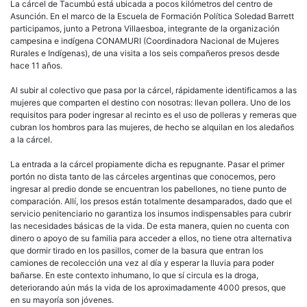
La cárcel de Tacumbú está ubicada a pocos kilómetros del centro de
Asunción. En el marco de la Escuela de Formación Política Soledad Barrett
participamos, junto a Petrona Villaesboa, integrante de la organización
campesina e indígena CONAMURI (Coordinadora Nacional de Mujeres
Rurales e Indígenas), de una visita a los seis compañeros presos desde
hace 11 años.
Al subir al colectivo que pasa por la cárcel, rápidamente identificamos a las
mujeres que comparten el destino con nosotras: llevan pollera. Uno de los
requisitos para poder ingresar al recinto es el uso de polleras y remeras que
cubran los hombros para las mujeres, de hecho se alquilan en los aledaños
a la cárcel.
La entrada a la cárcel propiamente dicha es repugnante. Pasar el primer
portón no dista tanto de las cárceles argentinas que conocemos, pero
ingresar al predio donde se encuentran los pabellones, no tiene punto de
comparación. Allí, los presos están totalmente desamparados, dado que el
servicio penitenciario no garantiza los insumos indispensables para cubrir
las necesidades básicas de la vida. De esta manera, quien no cuenta con
dinero o apoyo de su familia para acceder a ellos, no tiene otra alternativa
que dormir tirado en los pasillos, comer de la basura que entran los
camiones de recolección una vez al día y esperar la lluvia para poder
bañarse. En este contexto inhumano, lo que sí circula es la droga,
deteriorando aún más la vida de los aproximadamente 4000 presos, que
en su mayoría son jóvenes.