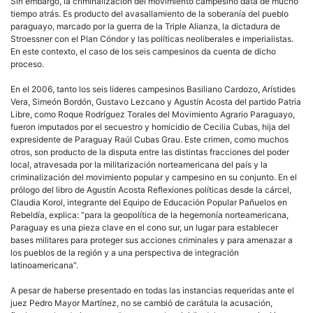
Sin embargo, la criminalización del movimiento campesino data de mucho
tiempo atrás. Es producto del avasallamiento de la soberanía del pueblo
paraguayo, marcado por la guerra de la Triple Alianza, la dictadura de
Stroessner con el Plan Cóndor y las políticas neoliberales e imperialistas.
En este contexto, el caso de los seis campesinos da cuenta de dicho
proceso.
En el 2006, tanto los seis líderes campesinos Basiliano Cardozo, Arístides
Vera, Simeón Bordón, Gustavo Lezcano y Agustín Acosta del partido Patria
Libre, como Roque Rodríguez Torales del Movimiento Agrario Paraguayo,
fueron imputados por el secuestro y homicidio de Cecilia Cubas, hija del
expresidente de Paraguay Raúl Cubas Grau. Este crimen, como muchos
otros, son producto de la disputa entre las distintas fracciones del poder
local, atravesada por la militarización norteamericana del país y la
criminalización del movimiento popular y campesino en su conjunto. En el
prólogo del libro de Agustín Acosta Reflexiones políticas desde la cárcel,
Claudia Korol, integrante del Equipo de Educación Popular Pañuelos en
Rebeldía, explica: “para la geopolítica de la hegemonía norteamericana,
Paraguay es una pieza clave en el cono sur, un lugar para establecer
bases militares para proteger sus acciones criminales y para amenazar a
los pueblos de la región y a una perspectiva de integración
latinoamericana”.
A pesar de haberse presentado en todas las instancias requeridas ante el
juez Pedro Mayor Martínez, no se cambió de carátula la acusación,