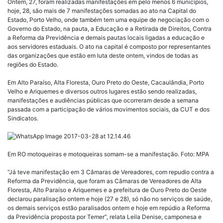
Ontem, 27, foram realizadas manifestações em pelo menos 6 municípios,
hoje, 28, são mais de 7 manifestações somadas ao ato na Capital do
Estado, Porto Velho, onde também tem uma equipe de negociação com o
Governo do Estado, na pauta, a Educação e a Retirada de Direitos, Contra
a Reforma da Previdência e demais pautas locais ligadas a educação e
aos servidores estaduais. O ato na capital é composto por representantes
das organizações que estão em luta deste ontem, vindos de todas as
regiões do Estado.
Em Alto Paraíso, Alta Floresta, Ouro Preto do Oeste, Cacaulândia, Porto
Velho e Ariquemes e diversos outros lugares estão sendo realizadas,
manifestações e audiências públicas que ocorreram desde a semana
passada com a participação de vários movimentos sociais, da CUT e dos
Sindicatos.
Em RO motoqueiras e motoqueiras somam-se a manifestação. Foto: MPA
“Já teve manifestação em 3 Câmaras de Vereadores, com repudio contra a
Reforma da Previdência, que foram as Câmaras de Vereadores de Alta
Floresta, Alto Paraíso e Ariquemes e a prefeitura de Ouro Preto do Oeste
declarou paralisação ontem e hoje (27 e 28), só não no serviços de saúde,
os demais serviços estão paralisados ontem e hoje em repúdio a Reforma
da Previdência proposta por Temer”, relata Leila Denise, camponesa e