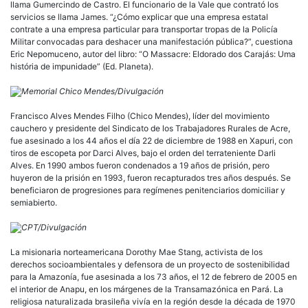
llama Gumercindo de Castro. El funcionario de la Vale que contrató los
servicios se llama James. “¿Cómo explicar que una empresa estatal
contrate a una empresa particular para transportar tropas de la Policía
Militar convocadas para deshacer una manifestación pública?”, cuestiona
Eric Nepomuceno, autor del libro: “O Massacre: Eldorado dos Carajás: Uma
história de impunidade” (Ed. Planeta).
Memorial Chico Mendes/Divulgación
Francisco Alves Mendes Filho (Chico Mendes), líder del movimiento
cauchero y presidente del Sindicato de los Trabajadores Rurales de Acre,
fue asesinado a los 44 años el día 22 de diciembre de 1988 en Xapuri, con
tiros de escopeta por Darci Alves, bajo el orden del terrateniente Darli
Alves. En 1990 ambos fueron condenados a 19 años de prisión, pero
huyeron de la prisión en 1993, fueron recapturados tres años después. Se
beneficiaron de progresiones para regímenes penitenciarios domiciliar y
semiabierto.
CPT/Divulgación
La misionaria norteamericana Dorothy Mae Stang, activista de los
derechos socioambientales y defensora de un proyecto de sostenibilidad
para la Amazonía, fue asesinada a los 73 años, el 12 de febrero de 2005 en
el interior de Anapu, en los márgenes de la Transamazónica en Pará. La
religiosa naturalizada brasileña vivía en la región desde la década de 1970