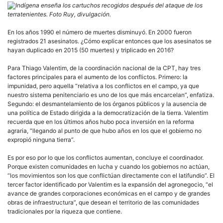
Indígena enseña los cartuchos recogidos después del ataque de los
terratenientes. Foto Ruy, divulgación.
En los años 1990 el número de muertes disminuyó. En 2000 fueron
registrados 21 asesinatos. ¿Cómo explicar entonces que los asesinatos se
hayan duplicado en 2015 (50 muertes) y triplicado en 2016?
Para Thiago Valentim, de la coordinación nacional de la CPT, hay tres
factores principales para el aumento de los conflictos. Primero: la
impunidad, pero aquella “relativa a los conflictos en el campo, ya que
nuestro sistema penitenciario es uno de los que más encarcelan”, enfatiza.
Segundo: el desmantelamiento de los órganos públicos y la ausencia de
una política de Estado dirigida a la democratización de la tierra. Valentim
recuerda que en los últimos años hubo poca inversión en la reforma
agraria, “llegando al punto de que hubo años en los que el gobierno no
expropió ninguna tierra”.
Es por eso por lo que los conflictos aumentan, concluye el coordinador.
Porque existen comunidades en lucha y cuando los gobiernos no actúan,
“los movimientos son los que conflictúan directamente con el latifundio”. El
tercer factor identificado por Valentim es la expansión del agronegocio, “el
avance de grandes corporaciones económicas en el campo y de grandes
obras de infraestructura”, que desean el territorio de las comunidades
tradicionales por la riqueza que contiene.