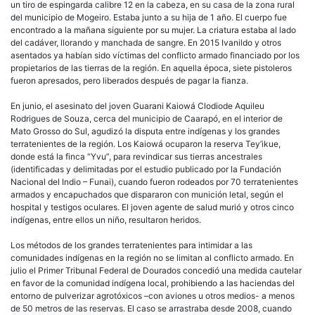
un tiro de espingarda calibre 12 en la cabeza, en su casa de la zona rural
del municipio de Mogeiro. Estaba junto a su hija de 1 año. El cuerpo fue
encontrado a la mañana siguiente por su mujer. La criatura estaba al lado
del cadáver, llorando y manchada de sangre. En 2015 Ivanildo y otros
asentados ya habían sido víctimas del conflicto armado financiado por los
propietarios de las tierras de la región. En aquella época, siete pistoleros
fueron apresados, pero liberados después de pagar la fianza.
En junio, el asesinato del joven Guarani Kaiowá Clodiode Aquileu
Rodrigues de Souza, cerca del municipio de Caarapó, en el interior de
Mato Grosso do Sul, agudizó la disputa entre indígenas y los grandes
terratenientes de la región. Los Kaiowá ocuparon la reserva Tey’ikue,
donde está la finca “Yvu”, para revindicar sus tierras ancestrales
(identificadas y delimitadas por el estudio publicado por la Fundación
Nacional del Indio – Funai), cuando fueron rodeados por 70 terratenientes
armados y encapuchados que dispararon con munición letal, según el
hospital y testigos oculares. El joven agente de salud murió y otros cinco
indígenas, entre ellos un niño, resultaron heridos.
Los métodos de los grandes terratenientes para intimidar a las
comunidades indígenas en la región no se limitan al conflicto armado. En
julio el Primer Tribunal Federal de Dourados concedió una medida cautelar
en favor de la comunidad indígena local, prohibiendo a las haciendas del
entorno de pulverizar agrotóxicos –con aviones u otros medios- a menos
de 50 metros de las reservas. El caso se arrastraba desde 2008, cuando