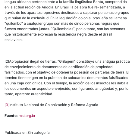
lengua africana perteneciente a la familia lingüística Bantu, comprendida
en la actual región de Angola. En Brasil la palabra fue re-semantizada, a
través de los aparatos represivos destinados a capturar personas o grupos
que huían de la esclavitud. En la legislación colonial brasileña se llamaba
“quilombo” a cualquier grupo con más de cinco personas negras que
fuesen encontradas juntas. “Quilombolas”, por lo tanto, son las personas
que históricamente expresan la resistencia negra desde el Brasil
esclavista.
[2]Apropiación ilegal de tierras. “Grilagem” constituye una antigua práctica
de envejecimiento de documentos de certificación de propiedad
falsificados, con el objetivo de obtener la posesión de parcelas de tierra. El
término tiene origen en la práctica de colocar los documentos falsificados
en una caja con grillos. Con el tiempo, la acción de los insectos les daba a
los documentos un aspecto envejecido, configurando antigüedad y, por lo
tanto, aparente autenticidad.
[3]
Instituto Nacional de Colonización y Reforma Agraria
Fuente:
mst.org.br
Publicada en Sin categoría