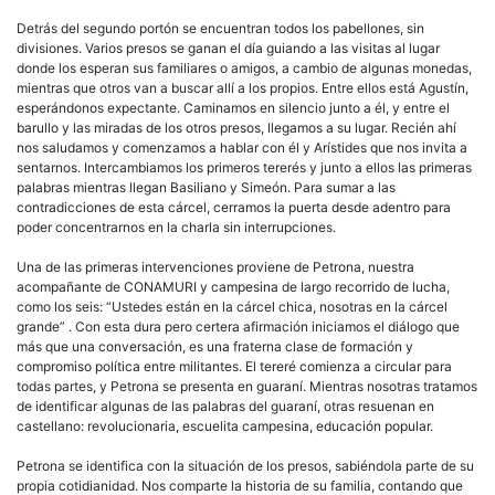
Detrás del segundo portón se encuentran todos los pabellones, sin
divisiones. Varios presos se ganan el día guiando a las visitas al lugar
donde los esperan sus familiares o amigos, a cambio de algunas monedas,
mientras que otros van a buscar allí a los propios. Entre ellos está Agustín,
esperándonos expectante. Caminamos en silencio junto a él, y entre el
barullo y las miradas de los otros presos, llegamos a su lugar. Recién ahí
nos saludamos y comenzamos a hablar con él y Arístides que nos invita a
sentarnos. Intercambiamos los primeros tererés y junto a ellos las primeras
palabras mientras llegan Basiliano y Simeón. Para sumar a las
contradicciones de esta cárcel, cerramos la puerta desde adentro para
poder concentrarnos en la charla sin interrupciones.
Una de las primeras intervenciones proviene de Petrona, nuestra
acompañante de CONAMURI y campesina de largo recorrido de lucha,
como los seis: “Ustedes están en la cárcel chica, nosotras en la cárcel
grande” . Con esta dura pero certera afirmación iniciamos el diálogo que
más que una conversación, es una fraterna clase de formación y
compromiso política entre militantes. El tereré comienza a circular para
todas partes, y Petrona se presenta en guaraní. Mientras nosotras tratamos
de identificar algunas de las palabras del guaraní, otras resuenan en
castellano: revolucionaria, escuelita campesina, educación popular.
Petrona se identifica con la situación de los presos, sabiéndola parte de su
propia cotidianidad. Nos comparte la historia de su familia, contando que