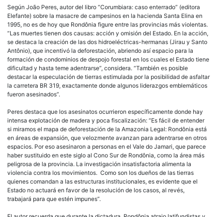
Según João Peres, autor del libro “Corumbiara: caso enterrado” (editora
Elefante) sobre la masacre de campesinos en la hacienda Santa Elina en
1995, no es de hoy que Rondônia figure entre las provincias más violentas.
“Las muertes tienen dos causas: acción y omisión del Estado. En la acción,
se destaca la creación de las dos hidroeléctricas-hermanas (Jirau y Santo
Antônio), que incentivó la deforestación, abriendo así espacio para la
formación de condominios de despojo forestal en los cuales el Estado tiene
dificultad y hasta teme adentrarse”, considera. “También es posible
destacar la especulación de tierras estimulada por la posibilidad de asfaltar
la carretera BR 319, exactamente donde algunos liderazgos emblemáticos
fueron asesinados”.
Peres destaca que los asesinatos ocurrieron específicamente donde hay
intensa explotación de madera y poca fiscalización: “Es fácil de entender
si miramos el mapa de deforestación de la Amazonia Legal: Rondônia está
en áreas de expansión, que velozmente avanzan para adentrarse en otros
espacios. Por eso asesinaron a personas en el Vale do Jamari, que parece
haber sustituido en este siglo al Cono Sur de Rondônia, como la área más
peligrosa de la provincia. La investigación insatisfactoria alimenta la
violencia contra los movimientos. Como son los dueños de las tierras
quienes comandan a las estructuras institucionales, es evidente que el
Estado no actuará en favor de la resolución de los casos, al revés,
trabajará para que estén impunes”.
El autor recuerda que durante la dictadura, Rondônia atrajo latifundistas y