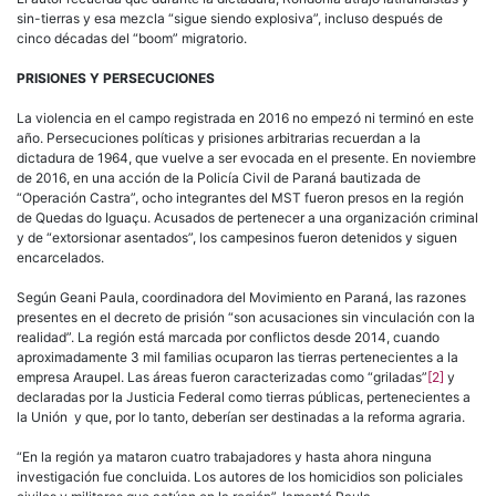
sin-tierras y esa mezcla “sigue siendo explosiva”, incluso después de
cinco décadas del “boom” migratorio.
PRISIONES Y PERSECUCIONES
La violencia en el campo registrada en 2016 no empezó ni terminó en este
año. Persecuciones políticas y prisiones arbitrarias recuerdan a la
dictadura de 1964, que vuelve a ser evocada en el presente. En noviembre
de 2016, en una acción de la Policía Civil de Paraná bautizada de
“Operación Castra”, ocho integrantes del MST fueron presos en la región
de Quedas do Iguaçu. Acusados de pertenecer a una organización criminal
y de “extorsionar asentados”, los campesinos fueron detenidos y siguen
encarcelados.
Según Geani Paula, coordinadora del Movimiento en Paraná, las razones
presentes en el decreto de prisión “son acusaciones sin vinculación con la
realidad”. La región está marcada por conflictos desde 2014, cuando
aproximadamente 3 mil familias ocuparon las tierras pertenecientes a la
empresa Araupel. Las áreas fueron caracterizadas como “griladas”
[2]
y
declaradas por la Justicia Federal como tierras públicas, pertenecientes a
la Unión y que, por lo tanto, deberían ser destinadas a la reforma agraria.
“En la región ya mataron cuatro trabajadores y hasta ahora ninguna
investigación fue concluida. Los autores de los homicidios son policiales