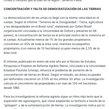
civiles y militares que actúan en la región”, lamentó Paula.
CONCENTRACIÓN Y FALTA DE DEMOCRATIZACIÓN DE LAS TIERRAS
La democratización de las urnas no llegó con la misma velocidad en el
campo. Según el informe “Terrenos de la Desigualdad – Tierra, agricultura
y las desigualdades en el Brasil rural”, elaborado por Oxfam Brasil
(organización vinculada a la Universidad de Oxford y presente en 94
países), la concentración de tierras es el principal motivo de la violencia en
el campo. Actualmente menos de 1% de los grandes propietarios
concentran un 45% de toda la área rural, mientras los pequeños
propietarios (con menos de 10 hectáreas) ocupan menos de 2,3% de la
área rural.
El informe, publicado en enero de este año por el Núcleo de Estudos,
Pesquisas e Projetos de Reforma Agrária (Nera), vinculado a la Universidad
Estadual Paulista (Unesp), refuerza el problema de aumento de la
concentración de tierras en Brasil. Según el estudio, las áreas ocupadas
por latifundios crecieron un 375% en los últimos 30 años. La investigación
calcula el crecimiento de propiedades con más de 100 mil hectáreas
desde 1985.
Para los investigadores la reforma agraria sigue un ritmo más lento que la
expansión del agronegocio, que viene ampliando su territorio a través de la
“grilagem” y de la extranjerización de tierras. La investigación indica por lo