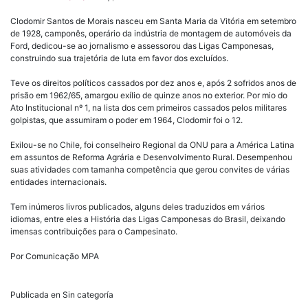
Clodomir Santos de Morais nasceu em Santa Maria da Vitória em setembro
de 1928, camponês, operário da indústria de montagem de automóveis da
Ford, dedicou-se ao jornalismo e assessorou das Ligas Camponesas,
construindo sua trajetória de luta em favor dos excluídos.
Teve os direitos políticos cassados por dez anos e, após 2 sofridos anos de
prisão em 1962/65, amargou exílio de quinze anos no exterior. Por mio do
Ato Institucional nº 1, na lista dos cem primeiros cassados pelos militares
golpistas, que assumiram o poder em 1964, Clodomir foi o 12.
Exilou-se no Chile, foi conselheiro Regional da ONU para a América Latina
em assuntos de Reforma Agrária e Desenvolvimento Rural. Desempenhou
suas atividades com tamanha competência que gerou convites de várias
entidades internacionais.
Tem inúmeros livros publicados, alguns deles traduzidos em vários
idiomas, entre eles a História das Ligas Camponesas do Brasil, deixando
imensas contribuições para o Campesinato.
Por Comunicação MPA
Publicada en Sin categoría