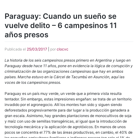
Paraguay: Cuando un sueño se
vuelve delito – 6 campesinos 11
años presos
Publicada el
25/03/2017
|
por
clocvc
La historia de los seis campesinos presos primero en Argentina y luego en
Paraguay desde hace 11 años, pone en evidencia la lógica de corrupción y
criminalización de las organizaciones campesinas que hay en ambos
países. Marcha estuvo en la Cárcel de Tacumbú en Asunción, aquí las
voces de los campesinos presos.
Paraguay es un país muy verde, un verde que a primera vista resulta
tentador. Sin embargo, estas impresiones engañan: se trata de un territorio
invadido por el agronegocio. Allí los montes han sido y siguen siendo
deforestados progresivamente para dar lugar a la producción ganadera a
gran escala. Asimismo, hay grandes plantaciones de monocultivos de soja
y maíz con uso de semillas transgénicas, al igual que la introducción de
tecnología mecánica y la aplicación de agrotóxicos. En manos de unos
pocos se concentra el 77% de las áreas productivas, en cambio, el 40% de
los pequeños agricultores familiares e indígenas poseen tan solo el 1% de