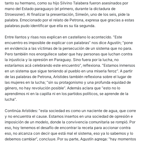
tanto su hermano, como su hijo Silvino Talabera fueron asesinados por
mano del Estado paraguayo (el primero, durante la dictadura de
Stroessner). Al finalizar la presentación, Simeón, uno de los seis, pide la
palabra. Emocionado por el relato de Petrona, expresa que gracias a estas
palabras pudo identificar que ella es su tía segunda.
Entre llantos y risas nos explican en castellano lo acontecido. “Este
encuentro es imposible de explicar con palabras” nos dice Agustín; “pone
en evidencia a las víctimas de la persecución de un sistema que no para.
Pero también nos enorgullece saber que hay personas que luchan contra
la injusticia y la opresión en Paraguay. Sino fuera por la lucha, no
estaríamos acá celebrando este encuentro”, reflexiona. “Estamos inmersos
en un sistema que sigue teniendo al pueblo en una miseria feroz”. A partir
de las palabras de Petrona, Arístides también reflexiona sobre el lugar de
las mujeres en la lucha; “sin su protagonismo y una profunda equidad de
género, no hay revolución posible”. Además aclara que “esto no lo
aprendimos ni en la capilla ni en los partidos políticos, se aprende de la
lucha”.
Continúa Arístides: “esta sociedad es como un naciente de agua, que corre
y no encuentra el cause. Estamos insertos en una sociedad de opresión e
imposición de un modelo, donde la convivencia comunitaria se rompió. Por
eso, hoy tenemos el desafío de encontrar la receta para accionar contra
eso, no alcanza con decir que está mal el sistema, eso ya lo sabemos y lo
debemos cambiar”, concluye. Por su parte, Agustín agrega: “hay momentos