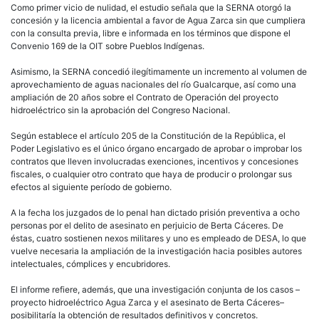
Como primer vicio de nulidad, el estudio señala que la SERNA otorgó la
concesión y la licencia ambiental a favor de Agua Zarca sin que cumpliera
con la consulta previa, libre e informada en los términos que dispone el
Convenio 169 de la OIT sobre Pueblos Indígenas.
Asimismo, la SERNA concedió ilegítimamente un incremento al volumen de
aprovechamiento de aguas nacionales del río Gualcarque, así como una
ampliación de 20 años sobre el Contrato de Operación del proyecto
hidroeléctrico sin la aprobación del Congreso Nacional.
Según establece el artículo 205 de la Constitución de la República, el
Poder Legislativo es el único órgano encargado de aprobar o improbar los
contratos que lleven involucradas exenciones, incentivos y concesiones
fiscales, o cualquier otro contrato que haya de producir o prolongar sus
efectos al siguiente período de gobierno.
A la fecha los juzgados de lo penal han dictado prisión preventiva a ocho
personas por el delito de asesinato en perjuicio de Berta Cáceres. De
éstas, cuatro sostienen nexos militares y uno es empleado de DESA, lo que
vuelve necesaria la ampliación de la investigación hacia posibles autores
intelectuales, cómplices y encubridores.
El informe refiere, además, que una investigación conjunta de los casos –
proyecto hidroeléctrico Agua Zarca y el asesinato de Berta Cáceres–
posibilitaría la obtención de resultados definitivos y concretos.