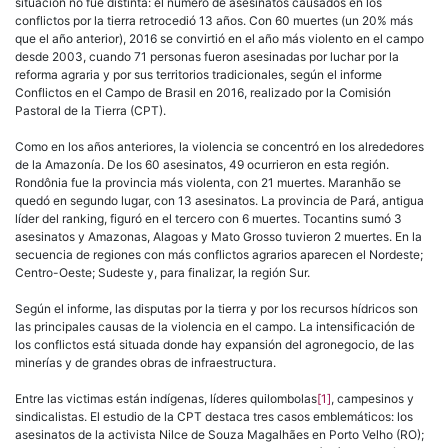
situación no fue distinta: el número de asesinatos causados en los
conflictos por la tierra retrocedió 13 años. Con 60 muertes (un 20% más
que el año anterior), 2016 se convirtió en el año más violento en el campo
desde 2003, cuando 71 personas fueron asesinadas por luchar por la
reforma agraria y por sus territorios tradicionales, según el informe
Conflictos en el Campo de Brasil en 2016, realizado por la Comisión
Pastoral de la Tierra (CPT).
Como en los años anteriores, la violencia se concentró en los alrededores
de la Amazonía. De los 60 asesinatos, 49 ocurrieron en esta región.
Rondônia fue la provincia más violenta, con 21 muertes. Maranhão se
quedó en segundo lugar, con 13 asesinatos. La provincia de Pará, antigua
líder del ranking, figuró en el tercero con 6 muertes. Tocantins sumó 3
asesinatos y Amazonas, Alagoas y Mato Grosso tuvieron 2 muertes. En la
secuencia de regiones con más conflictos agrarios aparecen el Nordeste;
Centro-Oeste; Sudeste y, para finalizar, la región Sur.
Según el informe, las disputas por la tierra y por los recursos hídricos son
las principales causas de la violencia en el campo. La intensificación de
los conflictos está situada donde hay expansión del agronegocio, de las
minerías y de grandes obras de infraestructura.
Entre las victimas están indígenas, líderes quilombolas
[1]
, campesinos y
sindicalistas. El estudio de la CPT destaca tres casos emblemáticos: los
asesinatos de la activista Nilce de Souza Magalhães en Porto Velho (RO);