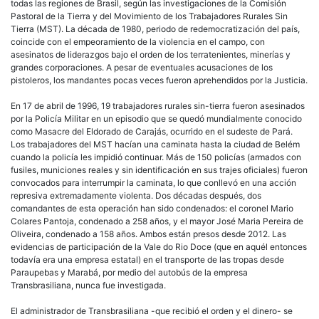
todas las regiones de Brasil, según las investigaciones de la Comisión
Pastoral de la Tierra y del Movimiento de los Trabajadores Rurales Sin
Tierra (MST). La década de 1980, periodo de redemocratización del país,
coincide con el empeoramiento de la violencia en el campo, con
asesinatos de liderazgos bajo el orden de los terratenientes, minerías y
grandes corporaciones. A pesar de eventuales acusaciones de los
pistoleros, los mandantes pocas veces fueron aprehendidos por la Justicia.
En 17 de abril de 1996, 19 trabajadores rurales sin-tierra fueron asesinados
por la Policía Militar en un episodio que se quedó mundialmente conocido
como Masacre del Eldorado de Carajás, ocurrido en el sudeste de Pará.
Los trabajadores del MST hacían una caminata hasta la ciudad de Belém
cuando la policía les impidió continuar. Más de 150 policías (armados con
fusiles, municiones reales y sin identificación en sus trajes oficiales) fueron
convocados para interrumpir la caminata, lo que conllevó en una acción
represiva extremadamente violenta. Dos décadas después, dos
comandantes de esta operación han sido condenados: el coronel Mario
Colares Pantoja, condenado a 258 años, y el mayor José Maria Pereira de
Oliveira, condenado a 158 años. Ambos están presos desde 2012. Las
evidencias de participación de la Vale do Rio Doce (que en aquél entonces
todavía era una empresa estatal) en el transporte de las tropas desde
Paraupebas y Marabá, por medio del autobús de la empresa
Transbrasiliana, nunca fue investigada.
El administrador de Transbrasiliana -que recibió el orden y el dinero- se