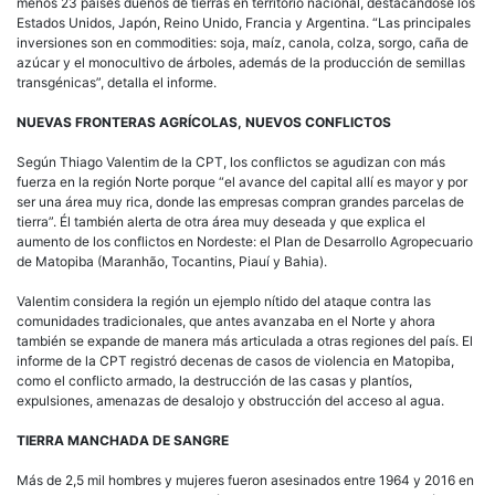
menos 23 países dueños de tierras en territorio nacional, destacándose los
Estados Unidos, Japón, Reino Unido, Francia y Argentina. “Las principales
inversiones son en commodities: soja, maíz, canola, colza, sorgo, caña de
azúcar y el monocultivo de árboles, además de la producción de semillas
transgénicas”, detalla el informe.
NUEVAS FRONTERAS AGRÍCOLAS, NUEVOS CONFLICTOS
Según Thiago Valentim de la CPT, los conflictos se agudizan con más
fuerza en la región Norte porque “el avance del capital allí es mayor y por
ser una área muy rica, donde las empresas compran grandes parcelas de
tierra”. Él también alerta de otra área muy deseada y que explica el
aumento de los conflictos en Nordeste: el Plan de Desarrollo Agropecuario
de Matopiba (Maranhão, Tocantins, Piauí y Bahia).
Valentim considera la región un ejemplo nítido del ataque contra las
comunidades tradicionales, que antes avanzaba en el Norte y ahora
también se expande de manera más articulada a otras regiones del país. El
informe de la CPT registró decenas de casos de violencia en Matopiba,
como el conflicto armado, la destrucción de las casas y plantíos,
expulsiones, amenazas de desalojo y obstrucción del acceso al agua.
TIERRA MANCHADA DE SANGRE
Más de 2,5 mil hombres y mujeres fueron asesinados entre 1964 y 2016 en