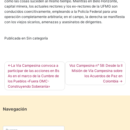
cómo las cosas suceden al mismo tiempo. Mientras en Belo Horizonte,
capital minera, los actuales rectores y los ex-rectores de la UFMG son
conducidos coercitivamente, empleando a la Policía Federal para una
operación completamente arbitraria; en el campo, la derecha se manifiesta
con los viejos sicarios, amenazas y asesinatos de dirigentes.
Publicada en Sin categoría
Navegación
La Via Campesina convoca a
Voz Campesina n° 58: Desde la II
participar de las acciones en Bs
Misión de Vía Campesina sobre
de
As en el marco de la Cumbre de
los Acuerdos de Paz en
entradas
los Pueblos «Fuera OMC-
Colombia
Construyendo Soberanía»
Navegación