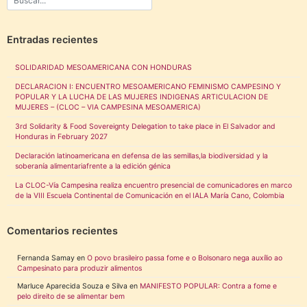
Entradas recientes
SOLIDARIDAD MESOAMERICANA CON HONDURAS
DECLARACION I: ENCUENTRO MESOAMERICANO FEMINISMO CAMPESINO Y
POPULAR Y LA LUCHA DE LAS MUJERES INDIGENAS ARTICULACION DE
MUJERES – (CLOC – VIA CAMPESINA MESOAMERICA)
3rd Solidarity & Food Sovereignty Delegation to take place in El Salvador and
Honduras in February 2027
Declaración latinoamericana en defensa de las semillas,la biodiversidad y la
soberanía alimentariafrente a la edición génica
La CLOC-Vía Campesina realiza encuentro presencial de comunicadores en marco
de la VIII Escuela Continental de Comunicación en el IALA María Cano, Colombia
Comentarios recientes
Fernanda Samay
en
O povo brasileiro passa fome e o Bolsonaro nega auxílio ao
Campesinato para produzir alimentos
Marluce Aparecida Souza e Silva
en
MANIFESTO POPULAR: Contra a fome e
pelo direito de se alimentar bem