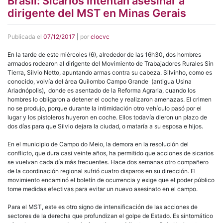
Brasil: Sicarios intentan asesinar a
dirigente del MST en Minas Gerais
Publicada el
07/12/2017
|
por
clocvc
En la tarde de este miércoles (6), alrededor de las 16h30, dos hombres
armados rodearon al dirigente del Movimiento de Trabajadores Rurales Sin
Tierra, Silvio Netto, apuntando armas contra su cabeza. Silvinho, como es
conocido, volvía del área Quilombo Campo Grande (antigua Usina
Ariadnópolis), donde es asentado de la Reforma Agraria, cuando los
hombres lo obligaron a detener el coche y realizaron amenazas. El crimen
no se produjo, porque durante la intimidación otro vehículo pasó por el
lugar y los pistoleros huyeron en coche. Ellos todavía dieron un plazo de
dos días para que Silvio dejara la ciudad, o mataría a su esposa e hijos.
En el municipio de Campo do Meio, la demora en la resolución del
conflicto, que dura casi veinte años, ha permitido que acciones de sicarios
se vuelvan cada día más frecuentes. Hace dos semanas otro compañero
de la coordinación regional sufrió cuatro disparos en su dirección. El
movimiento encaminó el boletín de ocurrencia y exige que el poder público
tome medidas efectivas para evitar un nuevo asesinato en el campo.
Para el MST, este es otro signo de intensificación de las acciones de
sectores de la derecha que profundizan el golpe de Estado. Es sintomático