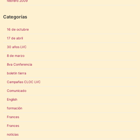
febrero 2009
Categorías
16 de octubre
17 de abril
30 años LVC
8 de marzo
8va Conferencia
boletin tierra
Campañas CLOC LVC
Comunicado
English
formación
Frances
Frances
noticias