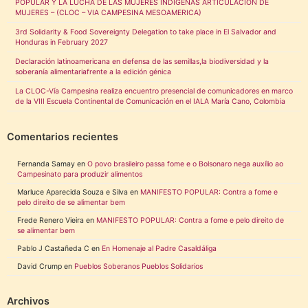
POPULAR Y LA LUCHA DE LAS MUJERES INDIGENAS ARTICULACION DE
MUJERES – (CLOC – VIA CAMPESINA MESOAMERICA)
3rd Solidarity & Food Sovereignty Delegation to take place in El Salvador and
Honduras in February 2027
Declaración latinoamericana en defensa de las semillas,la biodiversidad y la
soberanía alimentariafrente a la edición génica
La CLOC-Vía Campesina realiza encuentro presencial de comunicadores en marco
de la VIII Escuela Continental de Comunicación en el IALA María Cano, Colombia
Comentarios recientes
Fernanda Samay
en
O povo brasileiro passa fome e o Bolsonaro nega auxílio ao
Campesinato para produzir alimentos
Marluce Aparecida Souza e Silva
en
MANIFESTO POPULAR: Contra a fome e
pelo direito de se alimentar bem
Frede Renero Vieira
en
MANIFESTO POPULAR: Contra a fome e pelo direito de
se alimentar bem
Pablo J Castañeda C
en
En Homenaje al Padre Casaldáliga
David Crump
en
Pueblos Soberanos Pueblos Solidarios
Archivos