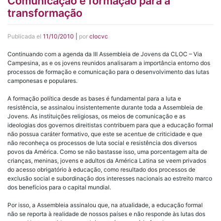
Comunicação e formação para a
transformação
Publicada el
11/10/2010
|
por
clocvc
Continuando com a agenda da III Assembleia de Jovens da CLOC – Via
Campesina, as e os jovens reunidos analisaram a importância entorno dos
processos de formação e comunicação para o desenvolvimento das lutas
camponesas e populares.
A formação política desde as bases é fundamental para a luta e
resistência, se assinalou insistentemente durante toda a Assembleia de
Jovens. As instituições religiosas, os meios de comunicação e as
ideologias dos governos direitistas contribuem para que a educação formal
não possua caráter formativo, que este se acentue de criticidade e que
não reconheça os processos de luta social e resistência dos diversos
povos da América. Como se não bastasse isso, uma porcentagem alta de
crianças, meninas, jovens e adultos da América Latina se veem privados
do acesso obrigatório à educação, como resultado dos processos de
exclusão social e subordinação dos interesses nacionais ao estreito marco
dos benefícios para o capital mundial.
Por isso, a Assembleia assinalou que, na atualidade, a educação formal
não se reporta à realidade de nossos países e não responde às lutas dos