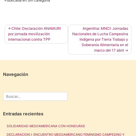
Publicada en Sin categoría
Navegación
Chile: Declaración ANAMURI
Argentina: MNCI: Jornadas
por jornada movilización
Nacionales de Lucha Campesina
de
internacional contra TPP
Indígena por Tierra Trabajo y
entradas
Soberanía Alimentaria en el
marco del 17 abril
Navegación
Entradas recientes
SOLIDARIDAD MESOAMERICANA CON HONDURAS
DECLARACION I: ENCUENTRO MESOAMERICANO FEMINISMO CAMPESINO Y