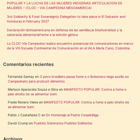
POPULAR Y LA LUCHA DE LAS MUJERES INDIGENAS ARTICULACION DE
MUJERES – (CLOC – VIA CAMPESINA MESOAMERICA)
3rd Solidarity & Food Sovereignty Delegation to take place in El Salvador and
Honduras in February 2027
Declaración latinoamericana en defensa de las semillas,la biodiversidad y la
soberanía alimentariafrente a la edición génica
La CLOC-Vía Campesina realiza encuentro presencial de comunicadores en marco
de la VIII Escuela Continental de Comunicación en el IALA María Cano, Colombia
Comentarios recientes
Fernanda Samay
en
O povo brasileiro passa fome e o Bolsonaro nega auxílio ao
Campesinato para produzir alimentos
Marluce Aparecida Souza e Silva
en
MANIFESTO POPULAR: Contra a fome e
pelo direito de se alimentar bem
Frede Renero Vieira
en
MANIFESTO POPULAR: Contra a fome e pelo direito de
se alimentar bem
Pablo J Castañeda C
en
En Homenaje al Padre Casaldáliga
David Crump
en
Pueblos Soberanos Pueblos Solidarios
Archivos