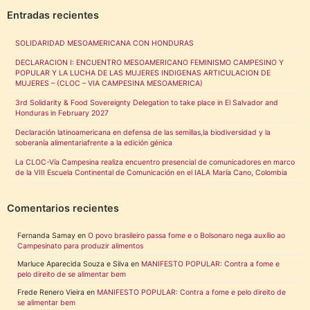
Entradas recientes
SOLIDARIDAD MESOAMERICANA CON HONDURAS
DECLARACION I: ENCUENTRO MESOAMERICANO FEMINISMO CAMPESINO Y
POPULAR Y LA LUCHA DE LAS MUJERES INDIGENAS ARTICULACION DE
MUJERES – (CLOC – VIA CAMPESINA MESOAMERICA)
3rd Solidarity & Food Sovereignty Delegation to take place in El Salvador and
Honduras in February 2027
Declaración latinoamericana en defensa de las semillas,la biodiversidad y la
soberanía alimentariafrente a la edición génica
La CLOC-Vía Campesina realiza encuentro presencial de comunicadores en marco
de la VIII Escuela Continental de Comunicación en el IALA María Cano, Colombia
Comentarios recientes
Fernanda Samay
en
O povo brasileiro passa fome e o Bolsonaro nega auxílio ao
Campesinato para produzir alimentos
Marluce Aparecida Souza e Silva
en
MANIFESTO POPULAR: Contra a fome e
pelo direito de se alimentar bem
Frede Renero Vieira
en
MANIFESTO POPULAR: Contra a fome e pelo direito de
se alimentar bem