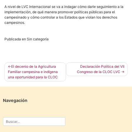
A nivel de LVC Internacional se va a indagar cómo darle seguimiento a la
implementación, de qué manera promover políticas públicas para el
campesinado y cómo controlar a los Estados que violan los derechos
campesinos.
Publicada en Sin categoría
Navegación
El decenio de la Agricultura
Declaración Política del VII
Familiar campesina e indígena
Congreso de la CLOC LVC
de
una oportunidad para la CLOC
entradas
Navegación