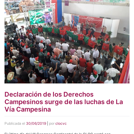
Declaración de los Derechos
Campesinos surge de las luchas de La
Vía Campesina
Publicada el
30/06/2019
|
por
clocvc