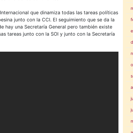
m
Internacional que dinamiza todas las tareas políticas
esina junto con la CCI. El seguimiento que se da la
f
de hay una Secretaría General pero también existe
e
s tareas junto con la SOI y junto con la Secretaría
d
n
o
s
a
j
j
a