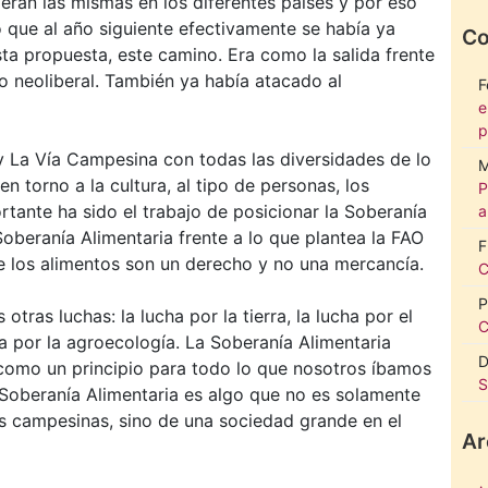
eran las mismas en los diferentes países y por eso
 que al año siguiente efectivamente se había ya
Co
ta propuesta, este camino. Era como la salida frente
o neoliberal. También ya había atacado al
F
e
p
 La Vía Campesina con todas las diversidades de lo
M
en torno a la cultura, al tipo de personas, los
P
rtante ha sido el trabajo de posicionar la Soberanía
a
oberanía Alimentaria frente a lo que plantea la FAO
F
e los alimentos son un derecho y no una mercancía.
C
P
tras luchas: la lucha por la tierra, la lucha por el
C
 por la agroecología. La Soberanía Alimentaria
D
 como un principio para todo lo que nosotros íbamos
S
Soberanía Alimentaria es algo que no es solamente
s campesinas, sino de una sociedad grande en el
Ar