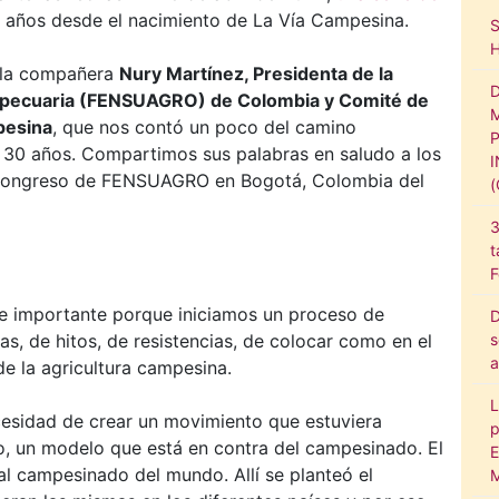
 años desde el nacimiento de La Vía Campesina.
 la compañera
Nury Martínez, Presidenta de la
gropecuaria (FENSUAGRO) de Colombia y Comité de
pesina
, que nos contó un poco del camino
 30 años. Compartimos sus palabras en saludo a los
I Congreso de FENSUAGRO en Bogotá, Colombia del
3
t
F
e importante porque iniciamos un proceso de
D
s
s, de hitos, de resistencias, de colocar como en el
a
de la agricultura campesina.
L
cesidad de crear un movimiento que estuviera
p
, un modelo que está en contra del campesinado. El
E
 al campesinado del mundo. Allí se planteó el
M