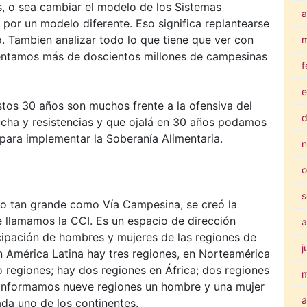
s, o sea cambiar el modelo de los Sistemas
a
or un modelo diferente. Eso significa replantearse
. Tambien analizar todo lo que tiene que ver con
m
entamos más de doscientos millones de campesinas
f
e
tos 30 años son muchos frente a la ofensiva del
d
ucha y resistencias y que ojalá en 30 años podamos
a para implementar la Soberanía Alimentaria.
n
o
s
to tan grande como Vía Campesina, se creó la
 llamamos la CCI. Es un espacio de dirección
a
icipación de hombres y mujeres de las regiones de
j
 América Latina hay tres regiones, en Norteamérica
 regiones; hay dos regiones en África; dos regiones
conformamos nueve regiones un hombre y una mujer
a
ada uno de los continentes.