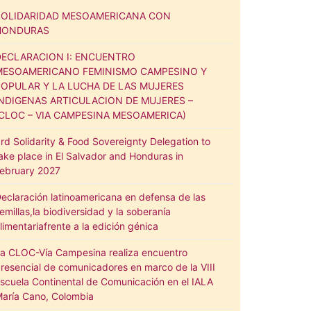
SOLIDARIDAD MESOAMERICANA CON
HONDURAS
DECLARACION I: ENCUENTRO
MESOAMERICANO FEMINISMO CAMPESINO Y
POPULAR Y LA LUCHA DE LAS MUJERES
INDIGENAS ARTICULACION DE MUJERES –
(CLOC – VIA CAMPESINA MESOAMERICA)
rd Solidarity & Food Sovereignty Delegation to
ake place in El Salvador and Honduras in
ebruary 2027
eclaración latinoamericana en defensa de las
emillas,la biodiversidad y la soberanía
limentariafrente a la edición génica
a CLOC-Vía Campesina realiza encuentro
resencial de comunicadores en marco de la VIII
scuela Continental de Comunicación en el IALA
aría Cano, Colombia