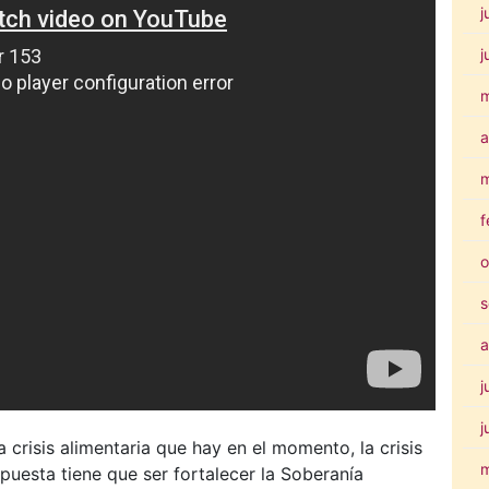
j
j
a
m
f
o
s
a
j
j
crisis alimentaria que hay en el momento, la crisis
uesta tiene que ser fortalecer la Soberanía