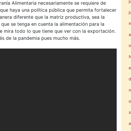
j
nía Alimentaria necesariamente se requiere de
ue haya una política pública que permita fortalecer
j
era diferente que la matriz productiva, sea la
que se tenga en cuenta la alimentación para la
e mira todo lo que tiene que ver con la exportación.
a
és de la pandemia pues mucho más.
m
f
e
d
n
o
s
a