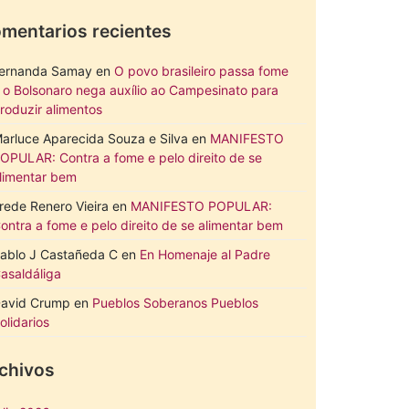
mentarios recientes
ernanda Samay
en
O povo brasileiro passa fome
 o Bolsonaro nega auxílio ao Campesinato para
roduzir alimentos
arluce Aparecida Souza e Silva
en
MANIFESTO
OPULAR: Contra a fome e pelo direito de se
limentar bem
rede Renero Vieira
en
MANIFESTO POPULAR:
ontra a fome e pelo direito de se alimentar bem
ablo J Castañeda C
en
En Homenaje al Padre
asaldáliga
avid Crump
en
Pueblos Soberanos Pueblos
olidarios
chivos