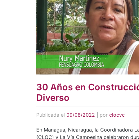
30 Años en Construcci
Diverso
Publicada el
09/08/2022
|
por
clocvc
En Managua, Nicaragua, la Coordinadora L
(CLOC) y La Vía Campesina celebraron dura