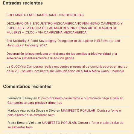
Entradas recientes
SOLIDARIDAD MESOAMERICANA CON HONDURAS
DECLARACION I: ENCUENTRO MESOAMERICANO FEMINISMO CAMPESINO Y
POPULAR Y LA LUCHA DE LAS MUJERES INDIGENAS ARTICULACION DE
MUJERES – (CLOC – VIA CAMPESINA MESOAMERICA)
3rd Solidarity & Food Sovereignty Delegation to take place in El Salvador and
Honduras in February 2027
Declaración latinoamericana en defensa de las semillas,la biodiversidad y la
soberanía alimentariafrente a la edición génica
La CLOC-Vía Campesina realiza encuentro presencial de comunicadores en marco
de la VIII Escuela Continental de Comunicación en el IALA María Cano, Colombia
Comentarios recientes
Fernanda Samay
en
O povo brasileiro passa fome e o Bolsonaro nega auxílio ao
Campesinato para produzir alimentos
Marluce Aparecida Souza e Silva
en
MANIFESTO POPULAR: Contra a fome e
pelo direito de se alimentar bem
Frede Renero Vieira
en
MANIFESTO POPULAR: Contra a fome e pelo direito de
se alimentar bem