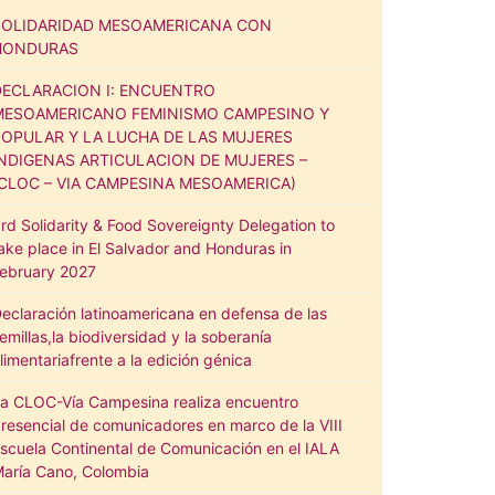
SOLIDARIDAD MESOAMERICANA CON
HONDURAS
DECLARACION I: ENCUENTRO
MESOAMERICANO FEMINISMO CAMPESINO Y
POPULAR Y LA LUCHA DE LAS MUJERES
INDIGENAS ARTICULACION DE MUJERES –
(CLOC – VIA CAMPESINA MESOAMERICA)
rd Solidarity & Food Sovereignty Delegation to
ake place in El Salvador and Honduras in
ebruary 2027
eclaración latinoamericana en defensa de las
emillas,la biodiversidad y la soberanía
limentariafrente a la edición génica
a CLOC-Vía Campesina realiza encuentro
resencial de comunicadores en marco de la VIII
scuela Continental de Comunicación en el IALA
aría Cano, Colombia