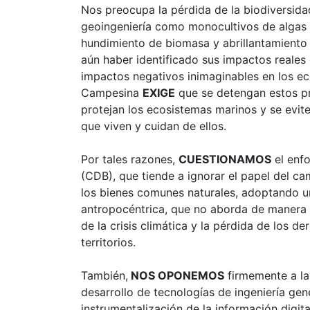
Nos preocupa la pérdida de la biodiversid
geoingeniería como monocultivos de algas g
hundimiento de biomasa y abrillantamiento
aún haber identificado sus impactos reales
impactos negativos inimaginables en los ec
Campesina
EXIGE
que se detengan estos pr
protejan los ecosistemas marinos y se evit
que viven y cuidan de ellos.
Por tales razones,
CUESTIONAMOS
el enfo
(CDB), que tiende a ignorar el papel del c
los bienes comunes naturales, adoptando una
antropocéntrica, que no aborda de manera i
de la crisis climática y la pérdida de los de
territorios.
También,
NOS OPONEMOS
firmemente a la
desarrollo de tecnologías de ingeniería gené
instrumentalización de la información digit