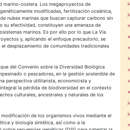
j
ad marino-costera. Los megaproyectos de
enéticamente modificadas, fertilización oceánica,
j
 de nubes marinas que buscan capturar carbono sin
 o su efectividad, constituyen una amenaza de
osistemas marinos. Es por ello por lo que La Vía
a
oyectos y, aplicando el enfoque precautorio, se
e el desplazamiento de comunidades tradicionales
m
f
que del Convenio sobre la Diversidad Biológica
o
ampesinado o pescadores, en la gestión sostenible de
 perspectiva utilitarista, economicista y
s
ntegral la pérdida de biodiversidad en el contexto
a
rechos culturales, ancestrales y naturales de los
j
j
 modificación de los organismos vivos mediante el
tica y biología sintética, así como a la
al sobre secuencias genéticas (DSI) para patentar la