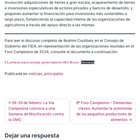
involucren adquisiciones de tierras a gran escala, acaparamiento de tierras
e inversiones especulativas de actores privados y bancos de desarrollo, y
proponen aumentar la financiación para inversiones más sostenibles a
largo plazo, fortaleciendo la capacidad interna de las organizaciones de
agricultorxs a través del apoyo directo a las mismas.
Para leer el discurso completo de Ibrahim Coulibaly en el Consejo de
Gobierno del FIDA, en representación de las organizaciones reunidas en el
Foro Campesino de 2024, consulte el documento a continuación.
ES_sintesis-para-consejo-governadores-REV-Bruno
Descarga
Publicada en
noticias
,
principales
Navegación
26-29 de febrero: La Vía
8º Foro Campesino – Demandas
Campesina convoca a una
claves: Aumentar la autonomía
de
Semana de Movilización contra
de los pequeños productores de
entradas
la OMC
alimentos
Dejar una respuesta