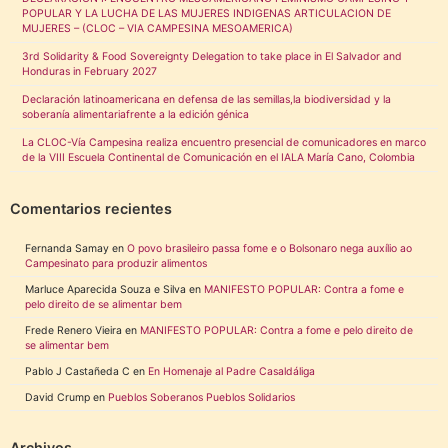
POPULAR Y LA LUCHA DE LAS MUJERES INDIGENAS ARTICULACION DE
MUJERES – (CLOC – VIA CAMPESINA MESOAMERICA)
3rd Solidarity & Food Sovereignty Delegation to take place in El Salvador and
Honduras in February 2027
Declaración latinoamericana en defensa de las semillas,la biodiversidad y la
soberanía alimentariafrente a la edición génica
La CLOC-Vía Campesina realiza encuentro presencial de comunicadores en marco
de la VIII Escuela Continental de Comunicación en el IALA María Cano, Colombia
Comentarios recientes
Fernanda Samay
en
O povo brasileiro passa fome e o Bolsonaro nega auxílio ao
Campesinato para produzir alimentos
Marluce Aparecida Souza e Silva
en
MANIFESTO POPULAR: Contra a fome e
pelo direito de se alimentar bem
Frede Renero Vieira
en
MANIFESTO POPULAR: Contra a fome e pelo direito de
se alimentar bem
Pablo J Castañeda C
en
En Homenaje al Padre Casaldáliga
David Crump
en
Pueblos Soberanos Pueblos Solidarios
Archivos