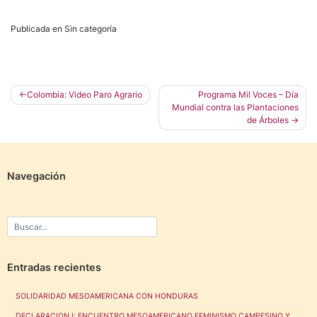
Publicada en Sin categoría
Navegación
Colombia: Video Paro Agrario
Programa Mil Voces – Día
Mundial contra las Plantaciones
de
de Árboles
entradas
Navegación
Entradas recientes
SOLIDARIDAD MESOAMERICANA CON HONDURAS
DECLARACION I: ENCUENTRO MESOAMERICANO FEMINISMO CAMPESINO Y