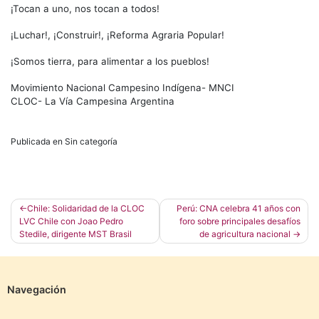
¡Tocan a uno, nos tocan a todos!
¡Luchar!, ¡Construir!, ¡Reforma Agraria Popular!
¡Somos tierra, para alimentar a los pueblos!
Movimiento Nacional Campesino Indígena- MNCI
CLOC- La Vía Campesina Argentina
Publicada en Sin categoría
Navegación
Chile: Solidaridad de la CLOC
Perú: CNA celebra 41 años con
LVC Chile con Joao Pedro
foro sobre principales desafíos
de
Stedile, dirigente MST Brasil
de agricultura nacional
entradas
Navegación