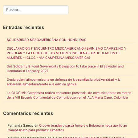
Entradas recientes
SOLIDARIDAD MESOAMERICANA CON HONDURAS
DECLARACION I: ENCUENTRO MESOAMERICANO FEMINISMO CAMPESINO Y
POPULAR Y LA LUCHA DE LAS MUJERES INDIGENAS ARTICULACION DE
MUJERES – (CLOC – VIA CAMPESINA MESOAMERICA)
3rd Solidarity & Food Sovereignty Delegation to take place in El Salvador and
Honduras in February 2027
Declaración latinoamericana en defensa de las semillas,la biodiversidad y la
soberanía alimentariafrente a la edición génica
La CLOC-Vía Campesina realiza encuentro presencial de comunicadores en marco
de la VIII Escuela Continental de Comunicación en el IALA María Cano, Colombia
Comentarios recientes
Fernanda Samay
en
O povo brasileiro passa fome e o Bolsonaro nega auxílio ao
Campesinato para produzir alimentos