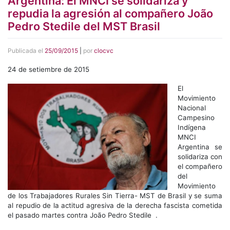
Argentina: El MNCI se solidariza y
repudia la agresión al compañero João
Pedro Stedile del MST Brasil
Publicada el
25/09/2015
|
por
clocvc
24 de setiembre de 2015
El
Movimiento
Nacional
Campesino
Indígena
MNCI
Argentina se
solidariza con
el compañero
del
Movimiento
de los Trabajadores Rurales Sin Tierra- MST de Brasil y se suma
al repudio de la actitud agresiva de la derecha fascista cometida
el pasado martes contra João Pedro Stedile .