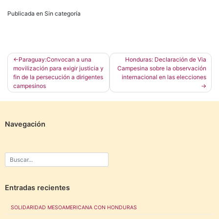
Publicada en Sin categoría
Navegación
Paraguay:Convocan a una
Honduras: Declaración de Via
movilización para exigir justicia y
Campesina sobre la observación
de
fin de la persecución a dirigentes
internacional en las elecciones
entradas
campesinos
Navegación
Entradas recientes
SOLIDARIDAD MESOAMERICANA CON HONDURAS