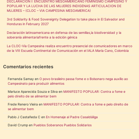
DECLARACION I: ENCUENTRO MESOAMERICANO FEMINISMO CAMPESINO Y
POPULAR Y LA LUCHA DE LAS MUJERES INDIGENAS ARTICULACION DE
MUJERES – (CLOC – VIA CAMPESINA MESOAMERICA)
3rd Solidarity & Food Sovereignty Delegation to take place in El Salvador and
Honduras in February 2027
Declaración latinoamericana en defensa de las semillas,la biodiversidad y la
soberanía alimentariafrente a la edición génica
La CLOC-Vía Campesina realiza encuentro presencial de comunicadores en marco
de la VIII Escuela Continental de Comunicación en el IALA María Cano, Colombia
Comentarios recientes
Fernanda Samay
en
O povo brasileiro passa fome e o Bolsonaro nega auxílio ao
Campesinato para produzir alimentos
Marluce Aparecida Souza e Silva
en
MANIFESTO POPULAR: Contra a fome e
pelo direito de se alimentar bem
Frede Renero Vieira
en
MANIFESTO POPULAR: Contra a fome e pelo direito de
se alimentar bem
Pablo J Castañeda C
en
En Homenaje al Padre Casaldáliga
David Crump
en
Pueblos Soberanos Pueblos Solidarios