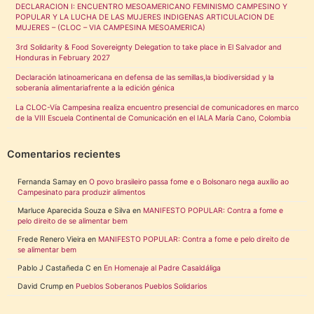
DECLARACION I: ENCUENTRO MESOAMERICANO FEMINISMO CAMPESINO Y
POPULAR Y LA LUCHA DE LAS MUJERES INDIGENAS ARTICULACION DE
MUJERES – (CLOC – VIA CAMPESINA MESOAMERICA)
3rd Solidarity & Food Sovereignty Delegation to take place in El Salvador and
Honduras in February 2027
Declaración latinoamericana en defensa de las semillas,la biodiversidad y la
soberanía alimentariafrente a la edición génica
La CLOC-Vía Campesina realiza encuentro presencial de comunicadores en marco
de la VIII Escuela Continental de Comunicación en el IALA María Cano, Colombia
Comentarios recientes
Fernanda Samay
en
O povo brasileiro passa fome e o Bolsonaro nega auxílio ao
Campesinato para produzir alimentos
Marluce Aparecida Souza e Silva
en
MANIFESTO POPULAR: Contra a fome e
pelo direito de se alimentar bem
Frede Renero Vieira
en
MANIFESTO POPULAR: Contra a fome e pelo direito de
se alimentar bem
Pablo J Castañeda C
en
En Homenaje al Padre Casaldáliga
David Crump
en
Pueblos Soberanos Pueblos Solidarios