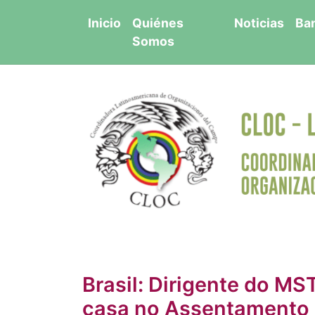
Saltar
Inicio
Quiénes
Noticias
Ba
al
Somos
contenido
Brasil: Dirigente do MS
casa no Assentamento 