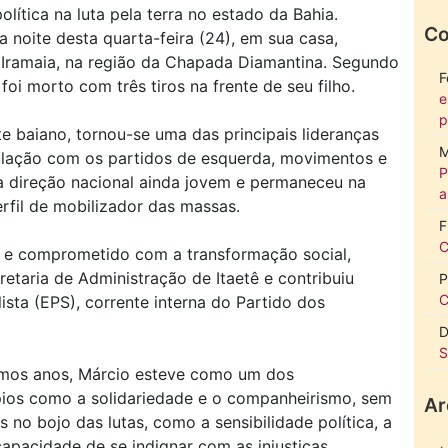
lítica na luta pela terra no estado da Bahia.
Co
 noite desta quarta-feira (24), em sua casa,
 Iramaia, na região da Chapada Diamantina. Segundo
F
 foi morto com três tiros na frente de seu filho.
e
p
te baiano, tornou-se uma das principais lideranças
M
ulação com os partidos de esquerda, movimentos e
P
a direção nacional ainda jovem e permaneceu na
a
erfil de mobilizador das massas.
F
C
ra e comprometido com a transformação social,
etaria de Administração de Itaetê e contribuiu
P
C
sta (EPS), corrente interna do Partido dos
D
S
timos anos, Márcio esteve como um dos
ípios como a solidariedade e o companheirismo, sem
Ar
 no bojo das lutas, como a sensibilidade política, a
apacidade de se indignar com as injustiças.