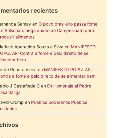
mentarios recientes
ernanda Samay
en
O povo brasileiro passa fome
 o Bolsonaro nega auxílio ao Campesinato para
roduzir alimentos
arluce Aparecida Souza e Silva
en
MANIFESTO
OPULAR: Contra a fome e pelo direito de se
limentar bem
rede Renero Vieira
en
MANIFESTO POPULAR:
ontra a fome e pelo direito de se alimentar bem
ablo J Castañeda C
en
En Homenaje al Padre
asaldáliga
avid Crump
en
Pueblos Soberanos Pueblos
olidarios
chivos