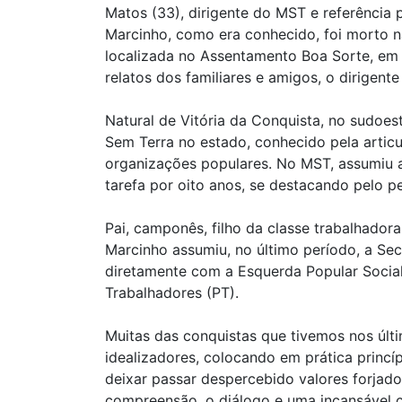
Matos (33), dirigente do MST e referência po
Marcinho, como era conhecido, foi morto na
localizada no Assentamento Boa Sorte, em
relatos dos familiares e amigos, o dirigente
Natural de Vitória da Conquista, no sudoes
Sem Terra no estado, conhecido pela artic
organizações populares. No MST, assumiu 
tarefa por oito anos, se destacando pelo p
Pai, camponês, filho da classe trabalhado
Marcinho assumiu, no último período, a Secr
diretamente com a Esquerda Popular Sociali
Trabalhadores (PT).
Muitas das conquistas que tivemos nos úl
idealizadores, colocando em prática princ
deixar passar despercebido valores forjados
compreensão, o diálogo e uma incansável c