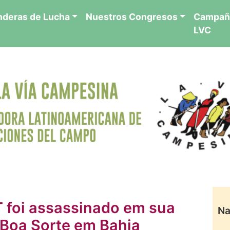
nderas de Lucha
Nuestros Congresos
Campañ
LVC
T foi assassinado em sua
Na
Boa Sorte em Bahia