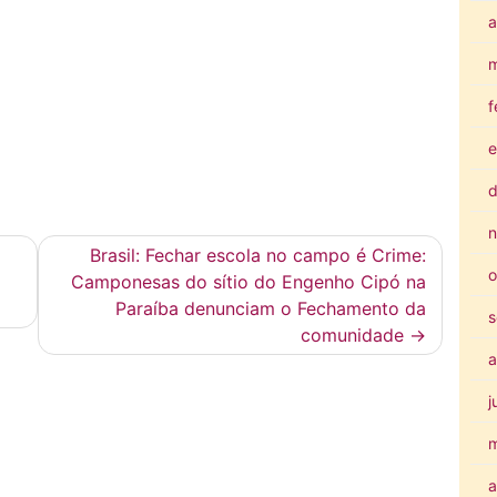
a
m
f
e
d
n
Brasil: Fechar escola no campo é Crime:
o
Camponesas do sítio do Engenho Cipó na
Paraíba denunciam o Fechamento da
s
comunidade
a
j
a