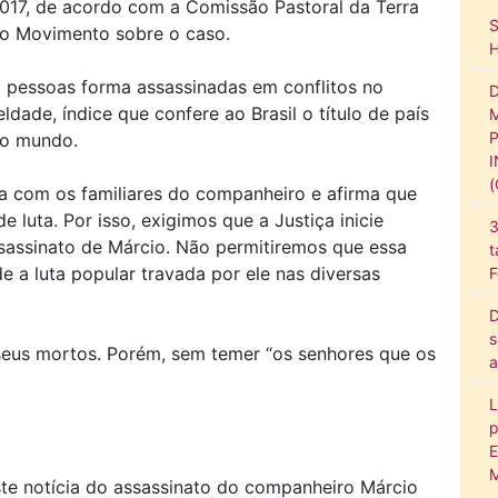
017, de acordo com a Comissão Pastoral da Terra
 do Movimento sobre o caso.
pessoas forma assassinadas em conflitos no
dade, índice que confere ao Brasil o título de país
no mundo.
za com os familiares do companheiro e afirma que
luta. Por isso, exigimos que a Justiça inicie
3
sassinato de Márcio. Não permitiremos que essa
t
 a luta popular travada por ele nas diversas
F
D
s
eus mortos. Porém, sem temer “os senhores que os
a
L
p
E
M
ste notícia do assassinato do companheiro Márcio