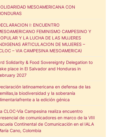
SOLIDARIDAD MESOAMERICANA CON
HONDURAS
DECLARACION I: ENCUENTRO
MESOAMERICANO FEMINISMO CAMPESINO Y
POPULAR Y LA LUCHA DE LAS MUJERES
INDIGENAS ARTICULACION DE MUJERES –
(CLOC – VIA CAMPESINA MESOAMERICA)
rd Solidarity & Food Sovereignty Delegation to
ake place in El Salvador and Honduras in
ebruary 2027
eclaración latinoamericana en defensa de las
emillas,la biodiversidad y la soberanía
limentariafrente a la edición génica
a CLOC-Vía Campesina realiza encuentro
resencial de comunicadores en marco de la VIII
scuela Continental de Comunicación en el IALA
aría Cano, Colombia