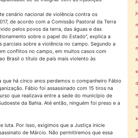
j
j
e cenário nacional de violência contra os
017, de acordo com a Comissão Pastoral da Terra
ivido pelos povos da terra, das águas e das
estionamento sobre o papel do Estado”, explica a
a
s parciais sobre a violência no campo. Segundo a
m
em conflitos no campo, em muitos casos com
o Brasil o título de país mais violento às
f
e
ra que há cinco anos perdemos o companheiro Fábio
d
anização. Fábio foi assassinado com 15 tiros na
n
curso que realizava entre a sede do município de
Sudoeste da Bahia. Até então, ninguém foi preso e a
o
s
uta. Por isso, exigimos que a Justiça inicie
a
sassinato de Márcio. Não permitiremos que essa