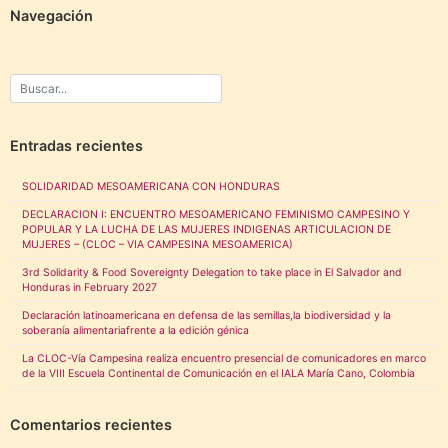
Navegación
Entradas recientes
SOLIDARIDAD MESOAMERICANA CON HONDURAS
DECLARACION I: ENCUENTRO MESOAMERICANO FEMINISMO CAMPESINO Y
POPULAR Y LA LUCHA DE LAS MUJERES INDIGENAS ARTICULACION DE
MUJERES – (CLOC – VIA CAMPESINA MESOAMERICA)
3rd Solidarity & Food Sovereignty Delegation to take place in El Salvador and
Honduras in February 2027
Declaración latinoamericana en defensa de las semillas,la biodiversidad y la
soberanía alimentariafrente a la edición génica
La CLOC-Vía Campesina realiza encuentro presencial de comunicadores en marco
de la VIII Escuela Continental de Comunicación en el IALA María Cano, Colombia
Comentarios recientes