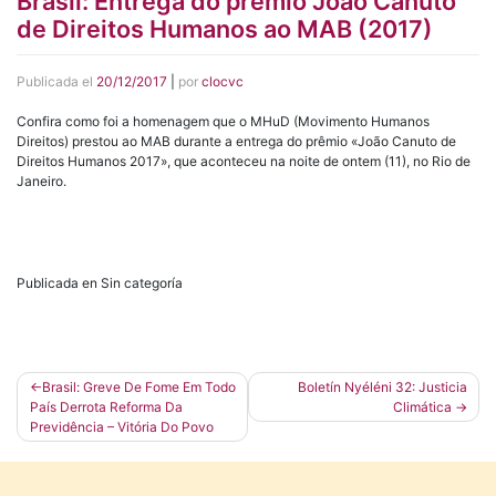
Brasil: Entrega do prêmio João Canuto
de Direitos Humanos ao MAB (2017)
Publicada el
20/12/2017
|
por
clocvc
Confira como foi a homenagem que o MHuD (Movimento Humanos
Direitos) prestou ao MAB durante a entrega do prêmio «João Canuto de
Direitos Humanos 2017», que aconteceu na noite de ontem (11), no Rio de
Janeiro.
Publicada en Sin categoría
Navegación
Brasil: Greve De Fome Em Todo
Boletín Nyéléni 32: Justicia
País Derrota Reforma Da
Climática
de
Previdência – Vitória Do Povo
entradas