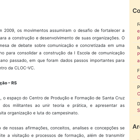
Co
F
 2009, os movimentos assumiram o desafio de fortalecer a
e
p
a a construção e desenvolvimento de suas organizações. O
a mesa de debate sobre comunicação e concretizada em uma
M
ho para consolidar a construção da I Escola de comunicação
P
o ano passado, em que foram dados passos importantes para
a
entro da CLOC-VC.
F
C
ção – RS
P
C
PA, o espaço do Centro de Produção e Formação de Santa Cruz
D
 dos militantes ao unir teoria e prática, e apresentar as
S
ita organização e luta do campesinato.
Ar
de nossas afirmações, conceitos, analises e concepções se
te a visitação e processos de formação, além de transmitir