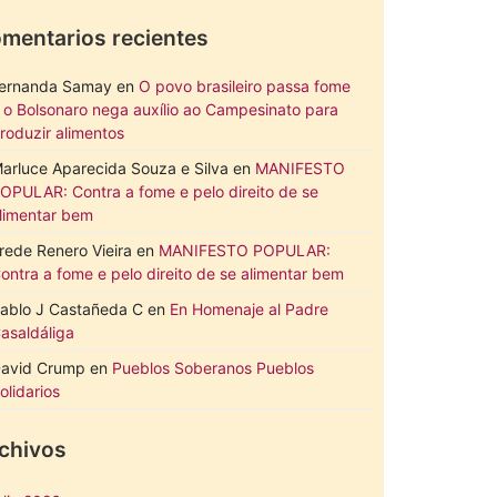
mentarios recientes
ernanda Samay
en
O povo brasileiro passa fome
 o Bolsonaro nega auxílio ao Campesinato para
roduzir alimentos
arluce Aparecida Souza e Silva
en
MANIFESTO
OPULAR: Contra a fome e pelo direito de se
limentar bem
rede Renero Vieira
en
MANIFESTO POPULAR:
ontra a fome e pelo direito de se alimentar bem
ablo J Castañeda C
en
En Homenaje al Padre
asaldáliga
avid Crump
en
Pueblos Soberanos Pueblos
olidarios
chivos