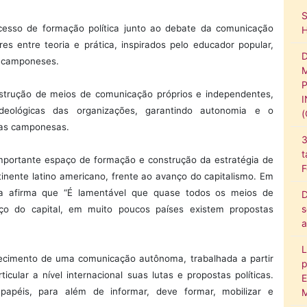
cesso de formação política junto ao debate da comunicação
res entre teoria e prática, inspirados pelo educador popular,
s camponeses.
nstrução de meios de comunicação próprios e independentes,
eológicas das organizações, garantindo autonomia e o
vas camponesas.
3
t
mportante espaço de formação e construção da estratégia de
F
ente latino americano, frente ao avanço do capitalismo. Em
ela afirma que “É lamentável que quase todos os meios de
D
s
o do capital, em muito poucos países existem propostas
a
L
ecimento de uma comunicação autônoma, trabalhada a partir
p
cular a nível internacional suas lutas e propostas políticas.
E
apéis, para além de informar, deve formar, mobilizar e
M