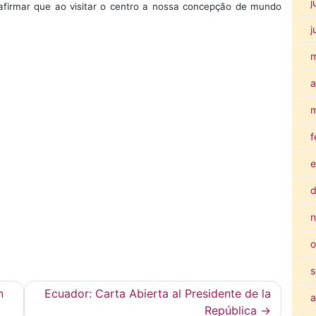
j
firmar que ao visitar o centro a nossa concepção de mundo
j
a
m
f
e
d
n
o
s
n
Ecuador: Carta Abierta al Presidente de la
a
República