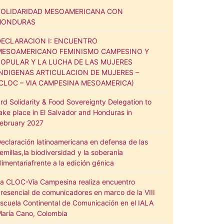
SOLIDARIDAD MESOAMERICANA CON
HONDURAS
DECLARACION I: ENCUENTRO
MESOAMERICANO FEMINISMO CAMPESINO Y
POPULAR Y LA LUCHA DE LAS MUJERES
INDIGENAS ARTICULACION DE MUJERES –
(CLOC – VIA CAMPESINA MESOAMERICA)
rd Solidarity & Food Sovereignty Delegation to
ake place in El Salvador and Honduras in
ebruary 2027
eclaración latinoamericana en defensa de las
emillas,la biodiversidad y la soberanía
limentariafrente a la edición génica
a CLOC-Vía Campesina realiza encuentro
resencial de comunicadores en marco de la VIII
scuela Continental de Comunicación en el IALA
aría Cano, Colombia