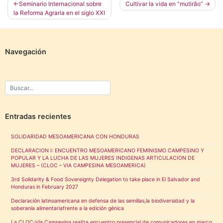
Navegación
Seminario Internacional sobre
Cultivar la vida en “mutirão”
la Reforma Agraria en el siglo XXI
de
entradas
Navegación
Entradas recientes
SOLIDARIDAD MESOAMERICANA CON HONDURAS
DECLARACION I: ENCUENTRO MESOAMERICANO FEMINISMO CAMPESINO Y
POPULAR Y LA LUCHA DE LAS MUJERES INDIGENAS ARTICULACION DE
MUJERES – (CLOC – VIA CAMPESINA MESOAMERICA)
3rd Solidarity & Food Sovereignty Delegation to take place in El Salvador and
Honduras in February 2027
Declaración latinoamericana en defensa de las semillas,la biodiversidad y la
soberanía alimentariafrente a la edición génica
La CLOC-Vía Campesina realiza encuentro presencial de comunicadores en marco