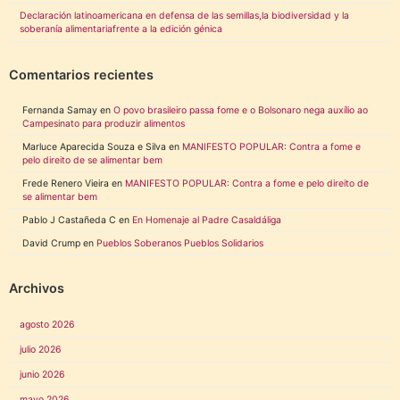
Declaración latinoamericana en defensa de las semillas,la biodiversidad y la
soberanía alimentariafrente a la edición génica
Comentarios recientes
Fernanda Samay
en
O povo brasileiro passa fome e o Bolsonaro nega auxílio ao
Campesinato para produzir alimentos
Marluce Aparecida Souza e Silva
en
MANIFESTO POPULAR: Contra a fome e
pelo direito de se alimentar bem
Frede Renero Vieira
en
MANIFESTO POPULAR: Contra a fome e pelo direito de
se alimentar bem
Pablo J Castañeda C
en
En Homenaje al Padre Casaldáliga
David Crump
en
Pueblos Soberanos Pueblos Solidarios
Archivos
agosto 2026
julio 2026
junio 2026
mayo 2026