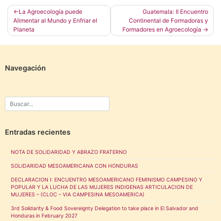
Navegación
La Agroecología puede
Guatemala: II Encuentro
Alimentar al Mundo y Enfriar el
Continental de Formadoras y
de
Planeta
Formadores en Agroecología
entradas
Navegación
Entradas recientes
NOTA DE SOLIDARIDAD Y ABRAZO FRATERNO
SOLIDARIDAD MESOAMERICANA CON HONDURAS
DECLARACION I: ENCUENTRO MESOAMERICANO FEMINISMO CAMPESINO Y
POPULAR Y LA LUCHA DE LAS MUJERES INDIGENAS ARTICULACION DE
MUJERES – (CLOC – VIA CAMPESINA MESOAMERICA)
3rd Solidarity & Food Sovereignty Delegation to take place in El Salvador and
Honduras in February 2027