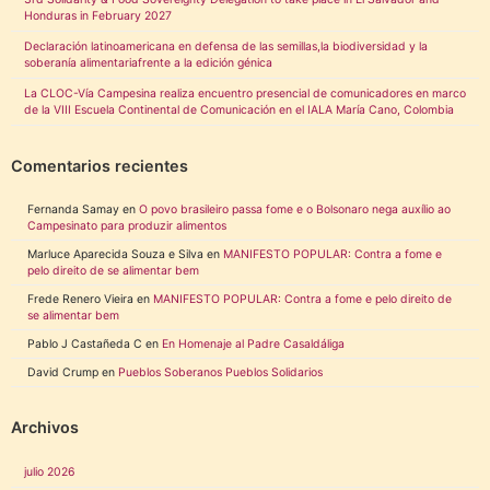
Honduras in February 2027
Declaración latinoamericana en defensa de las semillas,la biodiversidad y la
soberanía alimentariafrente a la edición génica
La CLOC-Vía Campesina realiza encuentro presencial de comunicadores en marco
de la VIII Escuela Continental de Comunicación en el IALA María Cano, Colombia
Comentarios recientes
Fernanda Samay
en
O povo brasileiro passa fome e o Bolsonaro nega auxílio ao
Campesinato para produzir alimentos
Marluce Aparecida Souza e Silva
en
MANIFESTO POPULAR: Contra a fome e
pelo direito de se alimentar bem
Frede Renero Vieira
en
MANIFESTO POPULAR: Contra a fome e pelo direito de
se alimentar bem
Pablo J Castañeda C
en
En Homenaje al Padre Casaldáliga
David Crump
en
Pueblos Soberanos Pueblos Solidarios
Archivos
julio 2026