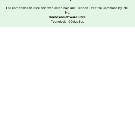
Los contenidos de este sitio web están bajo una
Licencia Creative Commons By-Nc-
Nd
.
Hecho en Software Libre.
Tecnología:
CódigoSur
.