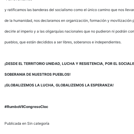
y ratificamos las banderas del socialismo como el único camino que nos llevar
de la humanidad, nos declaramos en organización, formación y movilización 
decirle al imperio y a las oligarquías nacionales que no pudieron ni podrán co
pueblos, que están decididos a ser libres, soberanos e independientes.
¡DESDE
EL
TERRITORIO
UNIDAD,
LUCHA
Y
RESISTENCIA,
POR
EL
SOCIAL
SOBERANIA
DE
NUESTROS
PUEBLOS!
¡GLOBALIZEMOS
LA
LUCHA,
GLOBALIZEMOS
LA
ESPERANZA!
#RumboVIICongresoCloc
Publicada en Sin categoría