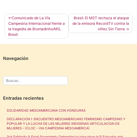
Navegación
Comunicado de La Vía
Brasil: El MST rechaza el ataque
Campesina Internacional frente a
de la emisora RecordTV contra la
de
la tragedia de Brumadinho/MG,
niñez Sin Tierra
entradas
Brasil
Navegación
Entradas recientes
SOLIDARIDAD MESOAMERICANA CON HONDURAS
DECLARACION I: ENCUENTRO MESOAMERICANO FEMINISMO CAMPESINO Y
POPULAR Y LA LUCHA DE LAS MUJERES INDIGENAS ARTICULACION DE
MUJERES – (CLOC – VIA CAMPESINA MESOAMERICA)
3rd Solidarity & Food Sovereignty Delegation to take place in El Salvador and