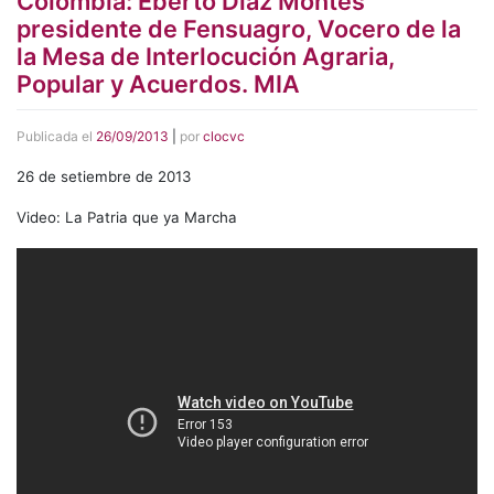
Colombia: Eberto Diaz Montes
presidente de Fensuagro, Vocero de la
la Mesa de Interlocución Agraria,
Popular y Acuerdos. MIA
Publicada el
26/09/2013
|
por
clocvc
26 de setiembre de 2013
Video: La Patria que ya Marcha