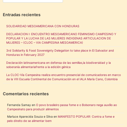
Entradas recientes
SOLIDARIDAD MESOAMERICANA CON HONDURAS
DECLARACION I: ENCUENTRO MESOAMERICANO FEMINISMO CAMPESINO Y
POPULAR Y LA LUCHA DE LAS MUJERES INDIGENAS ARTICULACION DE
MUJERES – (CLOC – VIA CAMPESINA MESOAMERICA)
3rd Solidarity & Food Sovereignty Delegation to take place in El Salvador and
Honduras in February 2027
Declaración latinoamericana en defensa de las semillas,la biodiversidad y la
soberanía alimentariafrente a la edición génica
La CLOC-Vía Campesina realiza encuentro presencial de comunicadores en marco
de la VIII Escuela Continental de Comunicación en el IALA María Cano, Colombia
Comentarios recientes
Fernanda Samay
en
O povo brasileiro passa fome e o Bolsonaro nega auxílio ao
Campesinato para produzir alimentos
Marluce Aparecida Souza e Silva
en
MANIFESTO POPULAR: Contra a fome e
pelo direito de se alimentar bem