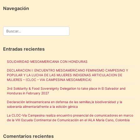
Navegación
Entradas recientes
SOLIDARIDAD MESOAMERICANA CON HONDURAS
DECLARACION I: ENCUENTRO MESOAMERICANO FEMINISMO CAMPESINO Y
POPULAR Y LA LUCHA DE LAS MUJERES INDIGENAS ARTICULACION DE
MUJERES – (CLOC – VIA CAMPESINA MESOAMERICA)
3rd Solidarity & Food Sovereignty Delegation to take place in El Salvador and
Honduras in February 2027
Declaración latinoamericana en defensa de las semillas,la biodiversidad y la
soberanía alimentariafrente a la edición génica
La CLOC-Vía Campesina realiza encuentro presencial de comunicadores en marco
de la VIII Escuela Continental de Comunicación en el IALA María Cano, Colombia
Comentarios recientes