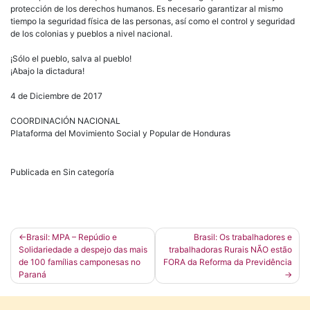
protección de los derechos humanos. Es necesario garantizar al mismo
tiempo la seguridad física de las personas, así como el control y seguridad
de los colonias y pueblos a nivel nacional.
¡Sólo el pueblo, salva al pueblo!
¡Abajo la dictadura!
4 de Diciembre de 2017
COORDINACIÓN NACIONAL
Plataforma del Movimiento Social y Popular de Honduras
Publicada en Sin categoría
Navegación
Brasil: MPA – Repúdio e
Brasil: Os trabalhadores e
Solidariedade a despejo das mais
trabalhadoras Rurais NÃO estão
de
de 100 famílias camponesas no
FORA da Reforma da Previdência
entradas
Paraná