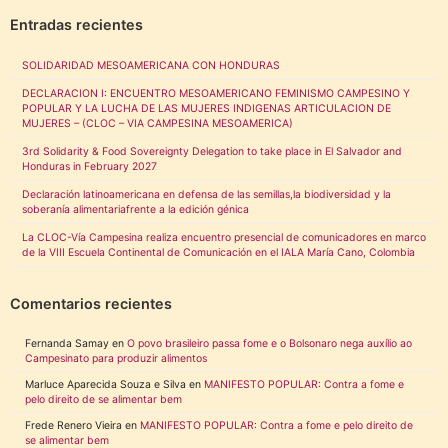
Entradas recientes
SOLIDARIDAD MESOAMERICANA CON HONDURAS
DECLARACION I: ENCUENTRO MESOAMERICANO FEMINISMO CAMPESINO Y
POPULAR Y LA LUCHA DE LAS MUJERES INDIGENAS ARTICULACION DE
MUJERES – (CLOC – VIA CAMPESINA MESOAMERICA)
3rd Solidarity & Food Sovereignty Delegation to take place in El Salvador and
Honduras in February 2027
Declaración latinoamericana en defensa de las semillas,la biodiversidad y la
soberanía alimentariafrente a la edición génica
La CLOC-Vía Campesina realiza encuentro presencial de comunicadores en marco
de la VIII Escuela Continental de Comunicación en el IALA María Cano, Colombia
Comentarios recientes
Fernanda Samay
en
O povo brasileiro passa fome e o Bolsonaro nega auxílio ao
Campesinato para produzir alimentos
Marluce Aparecida Souza e Silva
en
MANIFESTO POPULAR: Contra a fome e
pelo direito de se alimentar bem
Frede Renero Vieira
en
MANIFESTO POPULAR: Contra a fome e pelo direito de
se alimentar bem