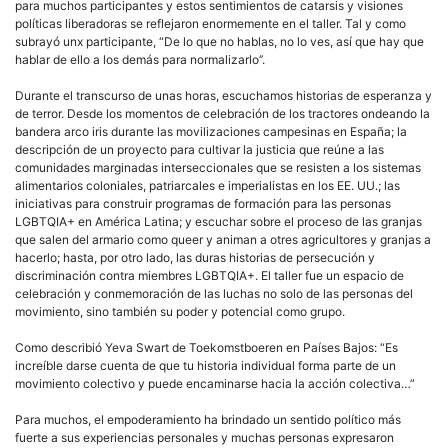
para muchos participantes y estos sentimientos de catarsis y visiones
políticas liberadoras se reflejaron enormemente en el taller. Tal y como
subrayó unx participante, “De lo que no hablas, no lo ves, así que hay que
hablar de ello a los demás para normalizarlo’’.
Durante el transcurso de unas horas, escuchamos historias de esperanza y
de terror. Desde los momentos de celebración de los tractores ondeando la
bandera arco iris durante las movilizaciones campesinas en España; la
descripción de un proyecto para cultivar la justicia que reúne a las
comunidades marginadas interseccionales que se resisten a los sistemas
alimentarios coloniales, patriarcales e imperialistas en los EE. UU.; las
iniciativas para construir programas de formación para las personas
LGBTQIA+ en América Latina; y escuchar sobre el proceso de las granjas
que salen del armario como queer y animan a otres agricultores y granjas a
hacerlo; hasta, por otro lado, las duras historias de persecución y
discriminación contra miembres LGBTQIA+. El taller fue un espacio de
celebración y conmemoración de las luchas no solo de las personas del
movimiento, sino también su poder y potencial como grupo.
Como describió Yeva Swart de Toekomstboeren en Países Bajos: “Es
increíble darse cuenta de que tu historia individual forma parte de un
movimiento colectivo y puede encaminarse hacia la acción colectiva…”
Para muchos, el empoderamiento ha brindado un sentido político más
fuerte a sus experiencias personales y muchas personas expresaron