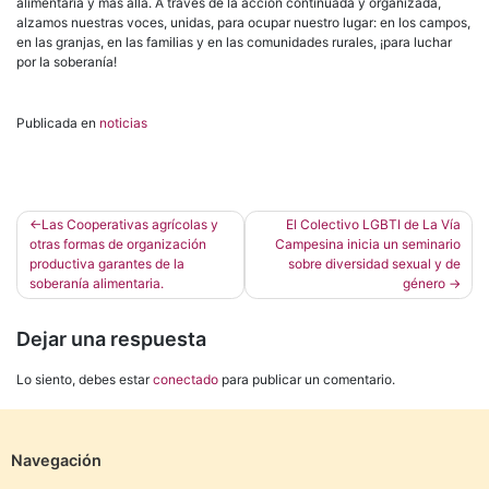
alimentaria y más allá. A través de la acción continuada y organizada,
alzamos nuestras voces, unidas, para ocupar nuestro lugar: en los campos,
en las granjas, en las familias y en las comunidades rurales, ¡para luchar
por la soberanía!
Publicada en
noticias
Navegación
Las Cooperativas agrícolas y
El Colectivo LGBTI de La Vía
otras formas de organización
Campesina inicia un seminario
de
productiva garantes de la
sobre diversidad sexual y de
entradas
soberanía alimentaria.
género
Dejar una respuesta
Lo siento, debes estar
conectado
para publicar un comentario.
Navegación