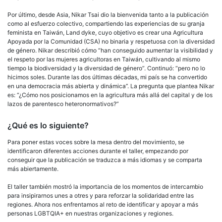
Por último, desde Asia, Nikar Tsai dio la bienvenida tanto a la publicación
como al esfuerzo colectivo, compartiendo las experiencias de su granja
feminista en Taiwán, Land dyke, cuyo objetivo es crear una Agricultura
Apoyada por la Comunidad (CSA) no binaria y respetuosa con la diversidad
de género. Nikar describió cómo “han conseguido aumentar la visibilidad y
el respeto por las mujeres agricultoras en Taiwán, cultivando al mismo
tiempo la biodiversidad y la diversidad de género”. Continuó: “pero no lo
hicimos soles. Durante las dos últimas décadas, mi país se ha convertido
en una democracia más abierta y dinámica’’. La pregunta que plantea Nikar
es: “¿Cómo nos posicionamos en la agricultura más allá del capital y de los
lazos de parentesco heteronormativos?”
¿Qué es lo siguiente?
Para poner estas voces sobre la mesa dentro del movimiento, se
identificaron diferentes acciones durante el taller, empezando por
conseguir que la publicación se traduzca a más idiomas y se comparta
más abiertamente.
El taller también mostró la importancia de los momentos de intercambio
para insipirarnos unes a otres y para reforzar la solidaridad entre las
regiones. Ahora nos enfrentamos al reto de identificar y apoyar a más
personas LGBTQIA+ en nuestras organizaciones y regiones.