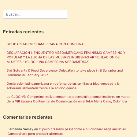
Entradas recientes
SOLIDARIDAD MESOAMERICANA CON HONDURAS
DECLARACION I: ENCUENTRO MESOAMERICANO FEMINISMO CAMPESINO Y
POPULAR Y LA LUCHA DE LAS MUJERES INDIGENAS ARTICULACION DE
MUJERES – (CLOC – VIA CAMPESINA MESOAMERICA)
3rd Solidarity & Food Sovereignty Delegation to take place in El Salvador and
Honduras in February 2027
Declaración latinoamericana en defensa de las semillas,la biodiversidad y la
soberanía alimentariafrente a la edición génica
La CLOC-Vía Campesina realiza encuentro presencial de comunicadores en marco
de la VIII Escuela Continental de Comunicación en el IALA María Cano, Colombia
Comentarios recientes
Fernanda Samay
en
O povo brasileiro passa fome e o Bolsonaro nega auxílio ao
Campesinato para produzir alimentos