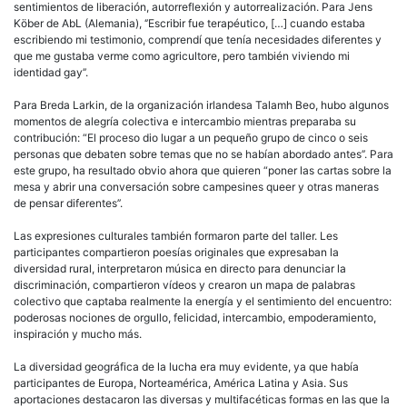
sentimientos de liberación, autorreflexión y autorrealización. Para Jens
Köber de AbL (Alemania), ‘’Escribir fue terapéutico, […] cuando estaba
escribiendo mi testimonio, comprendí que tenía necesidades diferentes y
que me gustaba verme como agricultore, pero también viviendo mi
identidad gay’’.
Para Breda Larkin, de la organización irlandesa Talamh Beo, hubo algunos
momentos de alegría colectiva e intercambio mientras preparaba su
contribución: “El proceso dio lugar a un pequeño grupo de cinco o seis
personas que debaten sobre temas que no se habían abordado antes’’. Para
este grupo, ha resultado obvio ahora que quieren “poner las cartas sobre la
mesa y abrir una conversación sobre campesines queer y otras maneras
de pensar diferentes’’.
Las expresiones culturales también formaron parte del taller. Les
participantes compartieron poesías originales que expresaban la
diversidad rural, interpretaron música en directo para denunciar la
discriminación, compartieron vídeos y crearon un mapa de palabras
colectivo que captaba realmente la energía y el sentimiento del encuentro:
poderosas nociones de orgullo, felicidad, intercambio, empoderamiento,
inspiración y mucho más.
La diversidad geográfica de la lucha era muy evidente, ya que había
participantes de Europa, Norteamérica, América Latina y Asia. Sus
aportaciones destacaron las diversas y multifacéticas formas en las que la