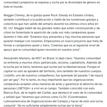
comunidad campesina se expresa y lucha por la diversidad de género en
todo el mundo.
Maggie Cheney, de la granja queer Rock Steady en Estados Unidos,
también contribuyó a la publicación y habló de las numerosas granjas y
colectivos que han salido del armario durante los últimos cinco años en
EE. UU. Maggie habló de las grandes redes que están construyendo y de
cómo ha fomentado la aparición de cada vez más campesines queer.
Quieren ir más allá: ‘’Estamos muy presentes y hay muchas personas que
quieren trabajar con nosotres. Empezamos un nuevo proyecto que trata de
formar a campesines queer y trans. Creemos que es el siguiente nivel de
apoyo que la comunidad queer necesita en nuestra zona”.
Alessandro Mariano, de MST en Brasil, lo dejó claro: “Nuestra comunidad
se enfrenta a muchos retos: patriarcado, racismo, capitalismo. Además de
la lucha por la tierra, tenemos que luchar por la libertad sexual. Porque el
capital no solo se apodera del territorio, sino también de nuestros cuerpos.
Lindolfo, uno de nuestros compañeros, fue quemado [el pasado 1 de mayo]
por ser gay”. Por lo tanto, es muy importante que las organizaciones
campesinas acepten otras maneras de amar y garantizar el derecho de las
personas LGBTIQA+ a vivir en el campo. También coincidió con esto
Blanca Ruiz, de la región del Caribe, que destacó el valor de la comunidad
y señaló que “tenemos que unirnos como CLOC (Coordinadora
Latinoamericana de Organizaciones del Campo) y hacer de esto una lucha
conjunta”. No es suficiente simplemente luchar por la tierra”.