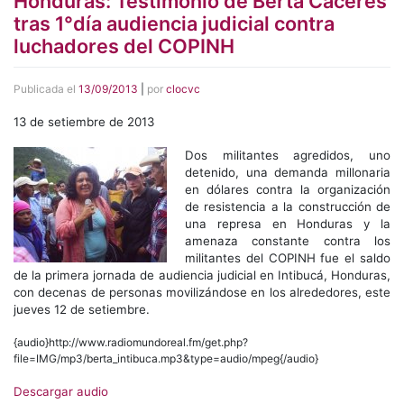
Honduras: Testimonio de Berta Cáceres
tras 1°día audiencia judicial contra
luchadores del COPINH
Publicada el
13/09/2013
|
por
clocvc
13 de setiembre de 2013
Dos militantes agredidos, uno
detenido, una demanda millonaria
en dólares contra la organización
de resistencia a la construcción de
una represa en Honduras y la
amenaza constante contra los
militantes del COPINH fue el saldo
de la primera jornada de audiencia judicial en Intibucá, Honduras,
con decenas de personas movilizándose en los alrededores, este
jueves 12 de setiembre.
{audio}http://www.radiomundoreal.fm/get.php?
file=IMG/mp3/berta_intibuca.mp3&type=audio/mpeg{/audio}
Descargar audio