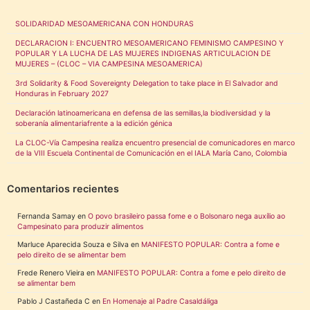
SOLIDARIDAD MESOAMERICANA CON HONDURAS
DECLARACION I: ENCUENTRO MESOAMERICANO FEMINISMO CAMPESINO Y
POPULAR Y LA LUCHA DE LAS MUJERES INDIGENAS ARTICULACION DE
MUJERES – (CLOC – VIA CAMPESINA MESOAMERICA)
3rd Solidarity & Food Sovereignty Delegation to take place in El Salvador and
Honduras in February 2027
Declaración latinoamericana en defensa de las semillas,la biodiversidad y la
soberanía alimentariafrente a la edición génica
La CLOC-Vía Campesina realiza encuentro presencial de comunicadores en marco
de la VIII Escuela Continental de Comunicación en el IALA María Cano, Colombia
Comentarios recientes
Fernanda Samay
en
O povo brasileiro passa fome e o Bolsonaro nega auxílio ao
Campesinato para produzir alimentos
Marluce Aparecida Souza e Silva
en
MANIFESTO POPULAR: Contra a fome e
pelo direito de se alimentar bem
Frede Renero Vieira
en
MANIFESTO POPULAR: Contra a fome e pelo direito de
se alimentar bem
Pablo J Castañeda C
en
En Homenaje al Padre Casaldáliga