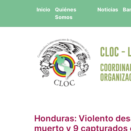
Saltar
Inicio
Quiénes
Noticias
Ba
al
Somos
contenido
Honduras: Violento des
muerto y 9 capturados 