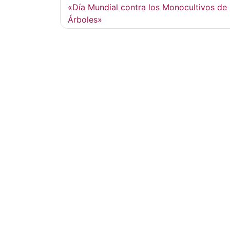
de
«Día Mundial contra los Monocultivos de
Árboles»
entradas