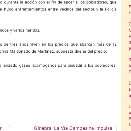
o durante la acción con el fin de sacar a los pobladores, que
e hubo enfrentamientos entre vecinos del sector y la Policía
idos y varios heridos.
s de tres años viven en los predios que abarcan más de 12
drina Maldonado de Martínez, supuesta dueña del predio.
3
an lanzado gases lacrimógenos para disuadir a los pobladores.
t
F
D
s
a
L
p
E
M
r
Ginebra: La Vía Campesina impulsa