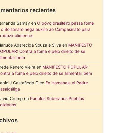
mentarios recientes
ernanda Samay
en
O povo brasileiro passa fome
 o Bolsonaro nega auxílio ao Campesinato para
roduzir alimentos
arluce Aparecida Souza e Silva
en
MANIFESTO
OPULAR: Contra a fome e pelo direito de se
limentar bem
rede Renero Vieira
en
MANIFESTO POPULAR:
ontra a fome e pelo direito de se alimentar bem
ablo J Castañeda C
en
En Homenaje al Padre
asaldáliga
avid Crump
en
Pueblos Soberanos Pueblos
olidarios
chivos