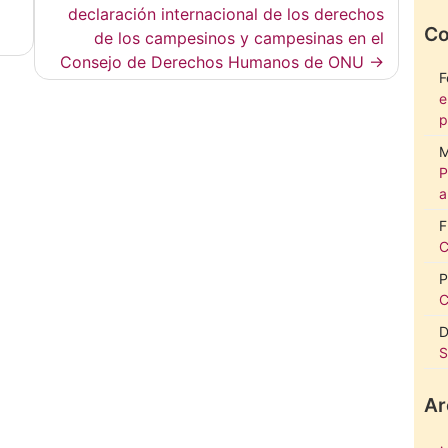
declaración internacional de los derechos
Co
de los campesinos y campesinas en el
Consejo de Derechos Humanos de ONU
F
e
p
M
P
a
F
C
P
C
D
S
Ar