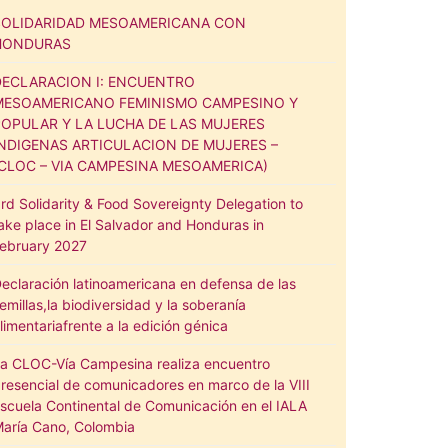
SOLIDARIDAD MESOAMERICANA CON
HONDURAS
DECLARACION I: ENCUENTRO
MESOAMERICANO FEMINISMO CAMPESINO Y
POPULAR Y LA LUCHA DE LAS MUJERES
INDIGENAS ARTICULACION DE MUJERES –
(CLOC – VIA CAMPESINA MESOAMERICA)
rd Solidarity & Food Sovereignty Delegation to
ake place in El Salvador and Honduras in
ebruary 2027
eclaración latinoamericana en defensa de las
emillas,la biodiversidad y la soberanía
limentariafrente a la edición génica
a CLOC-Vía Campesina realiza encuentro
resencial de comunicadores en marco de la VIII
scuela Continental de Comunicación en el IALA
aría Cano, Colombia