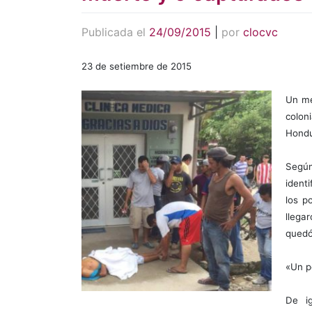
Publicada el
24/09/2015
|
por
clocvc
23 de setiembre de 2015
Un me
colon
Hondu
Según
ident
los p
llega
quedó
«Un po
De i