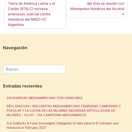
Tierra de América Latina y el
del Vino se reunen con
de
Caribe (ATALC) rechaza
Monopolios Nórdicos del Alcohol
entradas
amenazas Judicial contra
miembros del MNCI-VC
Argentina
Navegación
Entradas recientes
SOLIDARIDAD MESOAMERICANA CON HONDURAS
DECLARACION I: ENCUENTRO MESOAMERICANO FEMINISMO CAMPESINO Y
POPULAR Y LA LUCHA DE LAS MUJERES INDIGENAS ARTICULACION DE
MUJERES – (CLOC – VIA CAMPESINA MESOAMERICA)
3rd Solidarity & Food Sovereignty Delegation to take place in El Salvador and
Honduras in February 2027