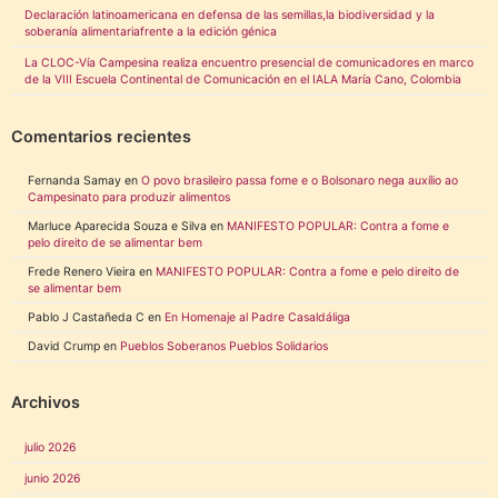
Declaración latinoamericana en defensa de las semillas,la biodiversidad y la
soberanía alimentariafrente a la edición génica
La CLOC-Vía Campesina realiza encuentro presencial de comunicadores en marco
de la VIII Escuela Continental de Comunicación en el IALA María Cano, Colombia
Comentarios recientes
Fernanda Samay
en
O povo brasileiro passa fome e o Bolsonaro nega auxílio ao
Campesinato para produzir alimentos
Marluce Aparecida Souza e Silva
en
MANIFESTO POPULAR: Contra a fome e
pelo direito de se alimentar bem
Frede Renero Vieira
en
MANIFESTO POPULAR: Contra a fome e pelo direito de
se alimentar bem
Pablo J Castañeda C
en
En Homenaje al Padre Casaldáliga
David Crump
en
Pueblos Soberanos Pueblos Solidarios
Archivos
julio 2026
junio 2026