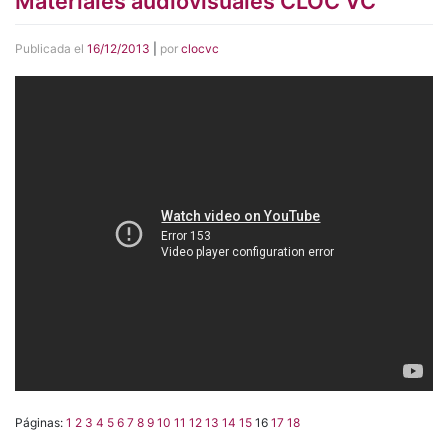
Materiales audiovisuales CLOC VC
Publicada el
16/12/2013
|
por
clocvc
Páginas:
1
2
3
4
5
6
7
8
9
10
11
12
13
14
15
16
17
18