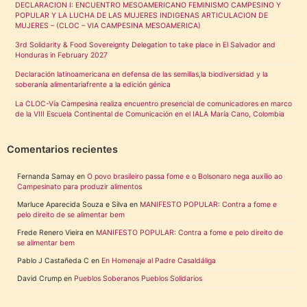
DECLARACION I: ENCUENTRO MESOAMERICANO FEMINISMO CAMPESINO Y
POPULAR Y LA LUCHA DE LAS MUJERES INDIGENAS ARTICULACION DE
MUJERES – (CLOC – VIA CAMPESINA MESOAMERICA)
3rd Solidarity & Food Sovereignty Delegation to take place in El Salvador and
Honduras in February 2027
Declaración latinoamericana en defensa de las semillas,la biodiversidad y la
soberanía alimentariafrente a la edición génica
La CLOC-Vía Campesina realiza encuentro presencial de comunicadores en marco
de la VIII Escuela Continental de Comunicación en el IALA María Cano, Colombia
Comentarios recientes
Fernanda Samay
en
O povo brasileiro passa fome e o Bolsonaro nega auxílio ao
Campesinato para produzir alimentos
Marluce Aparecida Souza e Silva
en
MANIFESTO POPULAR: Contra a fome e
pelo direito de se alimentar bem
Frede Renero Vieira
en
MANIFESTO POPULAR: Contra a fome e pelo direito de
se alimentar bem
Pablo J Castañeda C
en
En Homenaje al Padre Casaldáliga
David Crump
en
Pueblos Soberanos Pueblos Solidarios