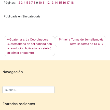
Páginas:
1
2
3
4
5
6
7
8
9
10
11
12
13
14
15
16
17
18
Publicada en Sin categoría
Navegación
Guatemala: La Coordinadora
Primeira Turma de Jornalismo da
Guatemalteca de solidaridad con
Terra se forma na UFC
de
la revolución bolivariana celebró
entradas
su primer encuentro
Navegación
Entradas recientes