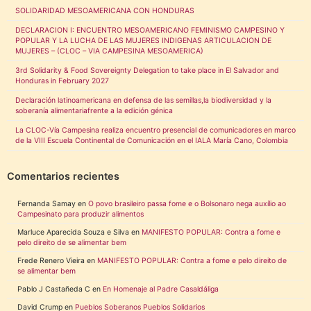
SOLIDARIDAD MESOAMERICANA CON HONDURAS
DECLARACION I: ENCUENTRO MESOAMERICANO FEMINISMO CAMPESINO Y
POPULAR Y LA LUCHA DE LAS MUJERES INDIGENAS ARTICULACION DE
MUJERES – (CLOC – VIA CAMPESINA MESOAMERICA)
3rd Solidarity & Food Sovereignty Delegation to take place in El Salvador and
Honduras in February 2027
Declaración latinoamericana en defensa de las semillas,la biodiversidad y la
soberanía alimentariafrente a la edición génica
La CLOC-Vía Campesina realiza encuentro presencial de comunicadores en marco
de la VIII Escuela Continental de Comunicación en el IALA María Cano, Colombia
Comentarios recientes
Fernanda Samay
en
O povo brasileiro passa fome e o Bolsonaro nega auxílio ao
Campesinato para produzir alimentos
Marluce Aparecida Souza e Silva
en
MANIFESTO POPULAR: Contra a fome e
pelo direito de se alimentar bem
Frede Renero Vieira
en
MANIFESTO POPULAR: Contra a fome e pelo direito de
se alimentar bem
Pablo J Castañeda C
en
En Homenaje al Padre Casaldáliga
David Crump
en
Pueblos Soberanos Pueblos Solidarios