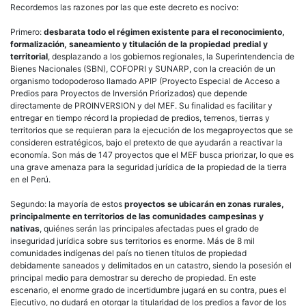
Recordemos las razones por las que este decreto es nocivo:
Primero:
desbarata todo el régimen existente para el reconocimiento,
formalización, saneamiento y titulación de la propiedad predial y
territorial
, desplazando a los gobiernos regionales, la Superintendencia de
Bienes Nacionales (SBN), COFOPRI y SUNARP, con la creación de un
organismo todopoderoso llamado APIP (Proyecto Especial de Acceso a
Predios para Proyectos de Inversión Priorizados) que depende
directamente de PROINVERSION y del MEF. Su finalidad es facilitar y
entregar en tiempo récord la propiedad de predios, terrenos, tierras y
territorios que se requieran para la ejecución de los megaproyectos que se
consideren estratégicos, bajo el pretexto de que ayudarán a reactivar la
economía. Son más de 147 proyectos que el MEF busca priorizar, lo que es
una grave amenaza para la seguridad jurídica de la propiedad de la tierra
en el Perú.
Segundo: la mayoría de estos
proyectos se ubicarán en zonas rurales,
principalmente en territorios de las comunidades campesinas y
nativas
, quiénes serán las principales afectadas pues el grado de
inseguridad jurídica sobre sus territorios es enorme. Más de 8 mil
comunidades indígenas del país no tienen títulos de propiedad
debidamente saneados y delimitados en un catastro, siendo la posesión el
principal medio para demostrar su derecho de propiedad. En este
escenario, el enorme grado de incertidumbre jugará en su contra, pues el
Ejecutivo, no dudará en otorgar la titularidad de los predios a favor de los