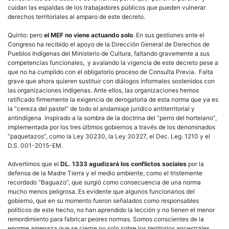
cuidan las espaldas de los trabajadores públicos que pueden vulnerar
derechos territoriales al amparo de este decreto.
Quinto:
pero
el MEF no viene actuando solo
. En sus gestiones ante el
Congreso ha recibido el apoyo de la Dirección General de Derechos de
Pueblos Indígenas del Ministerio de Cultura, faltando gravemente a sus
competencias funcionales, y avalando la vigencia de este decreto pese a
que no ha cumplido con el obligatorio proceso de Consulta Previa. Falta
grave que ahora quieren sustituir con diálogos informales sostenidos con
las organizaciones indígenas. Ante ellos, las organizaciones hemos
ratificado firmemente la exigencia de derogatoria de esta norma que ya es
la “cereza del pastel” de todo el andamiaje jurídico antiterritorial y
antindígena inspirado a la sombra de la doctrina del “perro del hortelano”,
implementada por los tres últimos gobiernos a través de los denominados
“paquetazos”, como la Ley 30230, la Ley 30327, el Dec. Leg. 1210 y el
D.S. 001-2015-EM.
Advertimos que el
DL. 1333 agudizará los conflictos sociales
por la
defensa de la Madre Tierra y el medio ambiente, como el tristemente
recordado “Baguazo”, que surgió como consecuencia de una norma
mucho menos peligrosa. Es evidente que algunos funcionarios del
gobierno, que en su momento fueron señalados como responsables
políticos de este hecho, no han aprendido la lección y no tienen el menor
remordimiento para fabricar peores normas. Somos conscientes de la
enorme amenaza que se cierne no solo sobre los territorios ancestrales,