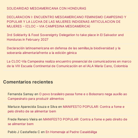
SOLIDARIDAD MESOAMERICANA CON HONDURAS
DECLARACION I: ENCUENTRO MESOAMERICANO FEMINISMO CAMPESINO Y
POPULAR Y LA LUCHA DE LAS MUJERES INDIGENAS ARTICULACION DE
MUJERES – (CLOC – VIA CAMPESINA MESOAMERICA)
3rd Solidarity & Food Sovereignty Delegation to take place in El Salvador and
Honduras in February 2027
Declaración latinoamericana en defensa de las semillas,la biodiversidad y la
soberanía alimentariafrente a la edición génica
La CLOC-Vía Campesina realiza encuentro presencial de comunicadores en marco
de la VIII Escuela Continental de Comunicación en el IALA María Cano, Colombia
Comentarios recientes
Fernanda Samay
en
O povo brasileiro passa fome e o Bolsonaro nega auxílio ao
Campesinato para produzir alimentos
Marluce Aparecida Souza e Silva
en
MANIFESTO POPULAR: Contra a fome e
pelo direito de se alimentar bem
Frede Renero Vieira
en
MANIFESTO POPULAR: Contra a fome e pelo direito de
se alimentar bem
Pablo J Castañeda C
en
En Homenaje al Padre Casaldáliga