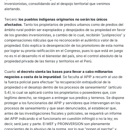
inversionistas, consolidando así el despojo territorial que venimos
alertando.
Tercero:
los pueblos indígenas originarios no serán los únicos
afectados
. Tanto los propietarios de predios urbanos como de predios del
ámbito rural podrán ser expropiados y despojados de su propiedad en favor
de los grandes inversionistas, a cambio de lo cual, recibirán “justiprecios” y
compensaciones ridículas que no reconocerán el auténtico valor de la
propiedad. Esto explica la desesperación de los promotores de esta norma
por lograr su pronta ratificación en el Congreso, pues lo que está en juego
no es ni el desarrollo ni el bienestar del país, sino el control absoluto de la
propiedad privada de las tierras y territorios en el Perú.
Cuarto:
el decreto sienta las bases para llevar a cabo millonarios
negocios a costa de la impunidad
. Se faculta al APIP a recurrir al uso de
la fuerza policial para efectuar “la recuperación extrajudicial de la
propiedad o el desalojo dentro de los procesos de saneamiento” (artículo
5.4), lo cual se aplicará contra los propietarios o poseedores que, con
legítimo derecho, se nieguen a entregar sus predios y terrenos. Se dispone
proteger a los funcionarios del APIP y servidores que intervengan en los
procesos de saneamiento y que sean denunciados, al establecer que,
antes de las investigaciones fiscales y policiales, se requerirá un informe
del APIP indicando si el funcionario en cuestión infringió o no la ley; es
decir, será juez y parte. El MEF y PROINVERSION son plenamente
conscientes de lo abusivo de la norma, por lo que “ponen el parche” y