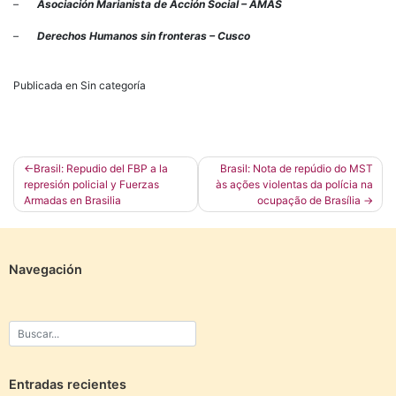
–
Asociación Marianista de Acción Social – AMAS
–
Derechos Humanos sin fronteras – Cusco
Publicada en Sin categoría
Navegación
Brasil: Repudio del FBP a la
Brasil: Nota de repúdio do MST
represión policial y Fuerzas
às ações violentas da polícia na
de
Armadas en Brasilia
ocupação de Brasília
entradas
Navegación
Entradas recientes