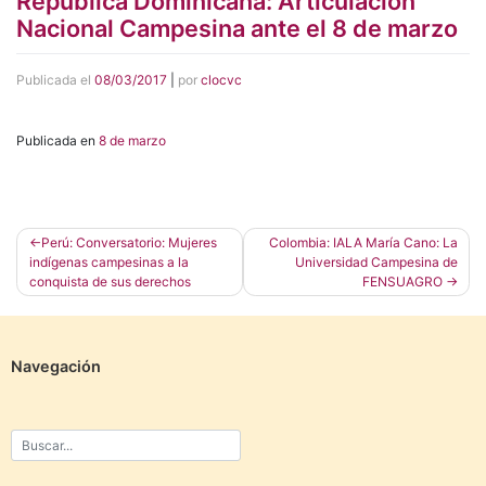
República Dominicana: Articulación
Nacional Campesina ante el 8 de marzo
Publicada el
08/03/2017
|
por
clocvc
Publicada en
8 de marzo
Navegación
Perú: Conversatorio: Mujeres
Colombia: IALA María Cano: La
indígenas campesinas a la
Universidad Campesina de
de
conquista de sus derechos
FENSUAGRO
entradas
Navegación