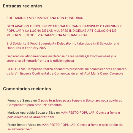
Entradas recientes
SOLIDARIDAD MESOAMERICANA CON HONDURAS
DECLARACION I: ENCUENTRO MESOAMERICANO FEMINISMO CAMPESINO Y
POPULAR Y LA LUCHA DE LAS MUJERES INDIGENAS ARTICULACION DE
MUJERES – (CLOC – VIA CAMPESINA MESOAMERICA)
3rd Solidarity & Food Sovereignty Delegation to take place in El Salvador and
Honduras in February 2027
Declaración latinoamericana en defensa de las semillas,la biodiversidad y la
soberanía alimentariafrente a la edición génica
La CLOC-Vía Campesina realiza encuentro presencial de comunicadores en marco
de la VIII Escuela Continental de Comunicación en el IALA María Cano, Colombia
Comentarios recientes
Fernanda Samay
en
O povo brasileiro passa fome e o Bolsonaro nega auxílio ao
Campesinato para produzir alimentos
Marluce Aparecida Souza e Silva
en
MANIFESTO POPULAR: Contra a fome e
pelo direito de se alimentar bem
Frede Renero Vieira
en
MANIFESTO POPULAR: Contra a fome e pelo direito de
se alimentar bem