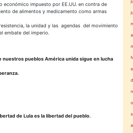
j
eo económico impuesto por EE.UU. en contra de
miento de alimentos y medicamento como armas
j
 resistencia, la unidad y las agendas del movimiento
el embate del imperio.
a
m
f
de nuestros pueblos América unida sigue en lucha
e
peranza.
d
n
o
s
ibertad de Lula es la libertad del pueblo.
a