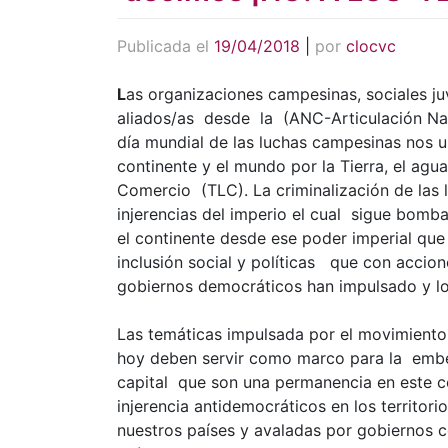
Publicada el
19/04/2018
|
por
clocvc
L
as organizaciones campesinas, sociales ju
aliados/as desde la (ANC-Articulación N
día mundial de las luchas campesinas nos u
continente y el mundo por la Tierra, el agua
Comercio (TLC). La criminalización de las 
injerencias del imperio el cual sigue bom
el continente desde ese poder imperial qu
inclusión social y políticas que con accio
gobiernos democráticos han impulsado y l
Las temáticas impulsada por el movimient
hoy deben servir como marco para la embes
capital que son una permanencia en este co
injerencia antidemocráticos en los territori
nuestros países y avaladas por gobiernos