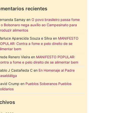
mentarios recientes
ernanda Samay
en
O povo brasileiro passa fome
 o Bolsonaro nega auxílio ao Campesinato para
roduzir alimentos
arluce Aparecida Souza e Silva
en
MANIFESTO
OPULAR: Contra a fome e pelo direito de se
limentar bem
rede Renero Vieira
en
MANIFESTO POPULAR:
ontra a fome e pelo direito de se alimentar bem
ablo J Castañeda C
en
En Homenaje al Padre
asaldáliga
avid Crump
en
Pueblos Soberanos Pueblos
olidarios
chivos