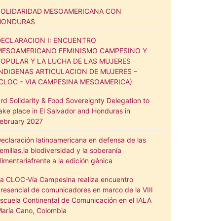
SOLIDARIDAD MESOAMERICANA CON
HONDURAS
DECLARACION I: ENCUENTRO
MESOAMERICANO FEMINISMO CAMPESINO Y
POPULAR Y LA LUCHA DE LAS MUJERES
INDIGENAS ARTICULACION DE MUJERES –
(CLOC – VIA CAMPESINA MESOAMERICA)
rd Solidarity & Food Sovereignty Delegation to
ake place in El Salvador and Honduras in
ebruary 2027
eclaración latinoamericana en defensa de las
emillas,la biodiversidad y la soberanía
limentariafrente a la edición génica
a CLOC-Vía Campesina realiza encuentro
resencial de comunicadores en marco de la VIII
scuela Continental de Comunicación en el IALA
aría Cano, Colombia