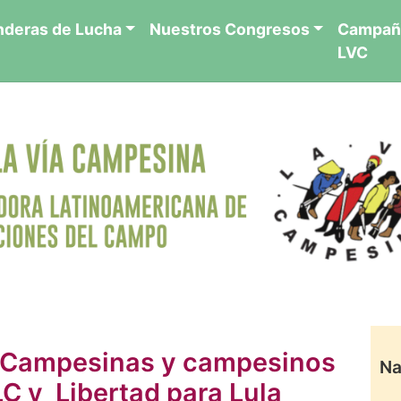
nderas de Lucha
Nuestros Congresos
Campañ
LVC
 Campesinas y campesinos
Na
 y Libertad para Lula