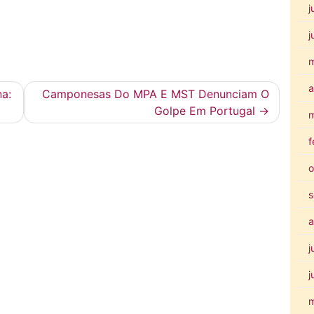
j
j
a
na:
Camponesas Do MPA E MST Denunciam O
Golpe Em Portugal
m
f
o
s
a
j
j