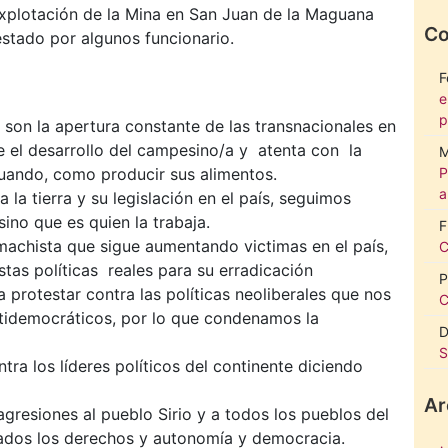
explotación de la Mina en San Juan de la Maguana
Co
stado por algunos funcionario.
F
e
p
son la apertura constante de las transnacionales en
e el desarrollo del campesino/a y atenta con la
M
cuando, como producir sus alimentos.
P
a
la tierra y su legislación en el país, seguimos
ino que es quien la trabaja.
F
machista que sigue aumentando victimas en el país,
C
tas políticas reales para su erradicación
P
protestar contra las políticas neoliberales que nos
C
tidemocráticos, por lo que condenamos la
D
S
ra los líderes políticos del continente diciendo
Ar
resiones al pueblo Sirio y a todos los pueblos del
ados los derechos y autonomía y democracia.