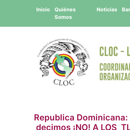
Saltar
Inicio
Quiénes
Noticias
Ba
al
Somos
contenido
Republica Dominicana:
decimos ¡NO! A LOS TLC