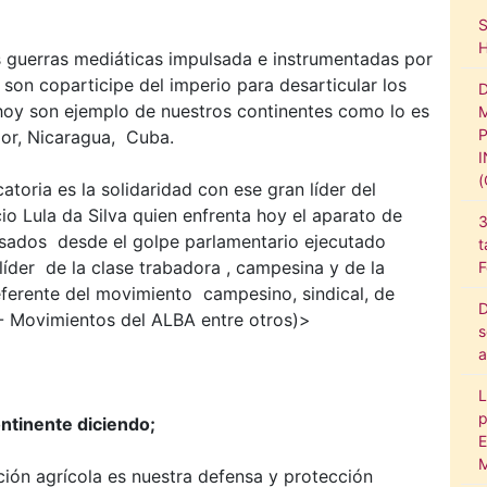
 guerras mediáticas impulsada e instrumentadas por
son coparticipe del imperio para desarticular los
oy son ejemplo de nuestros continentes como lo es
ador, Nicaragua, Cuba.
toria es la solidaridad con ese gran líder del
io Lula da Silva quien enfrenta hoy el aparato de
3
pulsados desde el golpe parlamentario ejecutado
t
líder de la clase trabadora , campesina y de la
F
referente del movimiento campesino, sindical, de
D
- Movimientos del ALBA entre otros)>
s
a
L
p
ontinente diciendo;
E
M
ción agrícola es nuestra defensa y protección