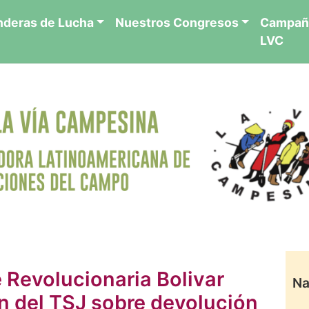
nderas de Lucha
Nuestros Congresos
Campañ
LVC
 Revolucionaria Bolivar
Na
n del TSJ sobre devolución