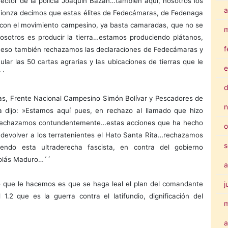
rector de la policía Joaquín Bazán…también aquí, nosotros los
a
 Lionza decimos que estas élites de Fedecámaras, de Fedenaga
o con el movimiento campesino, ya basta camaradas, que no se
m
nosotros es producir la tierra…estamos produciendo plátanos,
f
or eso también rechazamos las declaraciones de Fedecámaras y
lar las 50 cartas agrarias y las ubicaciones de tierras que le
e
´´
d
as, Frente Nacional Campesino Simón Bolívar y Pescadores de
n
a dijo: »Estamos aquí pues, en rechazo al llamado que hizo
rechazamos contundentemente…estas acciones que ha hecho
o
a devolver a los terratenientes el Hato Santa Rita…rechazamos
s
endo esta ultraderecha fascista, en contra del gobierno
icolás Maduro…´´
a
 que le hacemos es que se haga leal el plan del comandante
j
1.2 que es la guerra contra el latifundio, dignificación del
a