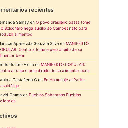
mentarios recientes
ernanda Samay
en
O povo brasileiro passa fome
 o Bolsonaro nega auxílio ao Campesinato para
roduzir alimentos
arluce Aparecida Souza e Silva
en
MANIFESTO
OPULAR: Contra a fome e pelo direito de se
limentar bem
rede Renero Vieira
en
MANIFESTO POPULAR:
ontra a fome e pelo direito de se alimentar bem
ablo J Castañeda C
en
En Homenaje al Padre
asaldáliga
avid Crump
en
Pueblos Soberanos Pueblos
olidarios
chivos