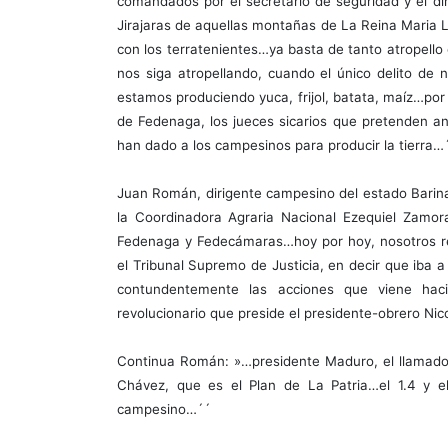
comandados por el secretario de seguridad y el di
Jirajaras de aquellas montañas de La Reina Maria
con los terratenientes…ya basta de tanto atropell
nos siga atropellando, cuando el único delito de 
estamos produciendo yuca, frijol, batata, maíz…p
de Fedenaga, los jueces sicarios que pretenden anu
han dado a los campesinos para producir la tierra…
Juan Román, dirigente campesino del estado Barin
la Coordinadora Agraria Nacional Ezequiel Zamor
Fedenaga y Fedecámaras…hoy por hoy, nosotros 
el Tribunal Supremo de Justicia, en decir que iba 
contundentemente las acciones que viene haci
revolucionario que preside el presidente-obrero N
Continua Román: »…presidente Maduro, el llamado
Chávez, que es el Plan de La Patria…el 1.4 y el 
campesino…´´