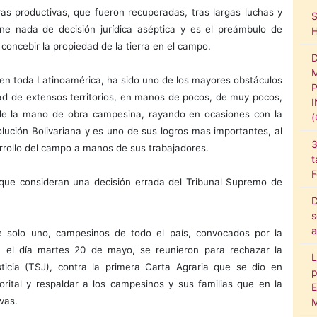
as productivas, que fueron recuperadas, tras largas luchas y
ene nada de decisión jurídica aséptica y es el preámbulo de
oncebir la propiedad de la tierra en el campo.
no en toda Latinoamérica, ha sido uno de los mayores obstáculos
dad de extensos territorios, en manos de pocos, de muy pocos,
ón de la mano de obra campesina, rayando en ocasiones con la
olución Bolivariana y es uno de sus logros mas importantes, al
3
arrollo del campo a manos de sus trabajadores.
t
F
que consideran una decisión errada del Tribunal Supremo de
D
s
a
e solo uno, campesinos de todo el país, convocados por la
, el día martes 20 de mayo, se reunieron para rechazar la
L
icia (TSJ), contra la primera Carta Agraria que se dio en
p
rital y respaldar a los campesinos y sus familias que en la
E
vas.
M