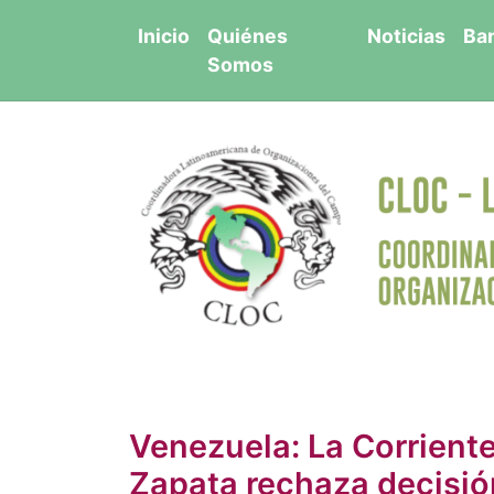
Saltar
Inicio
Quiénes
Noticias
Ba
al
Somos
contenido
Venezuela: La Corriente
Zapata rechaza decisió