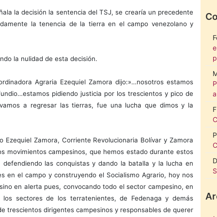
ala la decisión la sentencia del TSJ, se crearía un precedente
Co
ndamente la tenencia de la tierra en el campo venezolano y
F
e
p
ndo la nulidad de esta decisión.
M
ordinadora Agraria Ezequiel Zamora dijo:»…nosotros estamos
P
ifundio…estamos pidiendo justicia por los trescientos y pico de
a
amos a regresar las tierras, fue una lucha que dimos y la
F
C
P
o Ezequiel Zamora, Corriente Revolucionaria Bolívar y Zamora
C
los movimientos campesinos, que hemos estado durante estos
D
 defendiendo las conquistas y dando la batalla y la lucha en
S
des en el campo y construyendo el Socialismo Agrario, hoy nos
ino en alerta pues, convocando todo el sector campesino, en
Ar
e los sectores de los terratenientes, de Fedenaga y demás
de trescientos dirigentes campesinos y responsables de querer