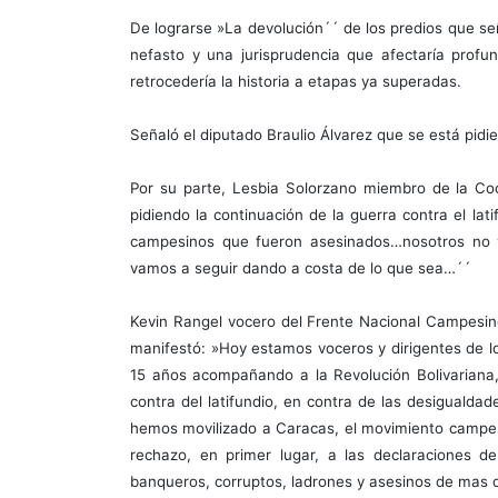
De lograrse »La devolución´´ de los predios que señ
nefasto y una jurisprudencia que afectaría profu
retrocedería la historia a etapas ya superadas.
Señaló el diputado Braulio Álvarez que se está pidie
Por su parte, Lesbia Solorzano miembro de la Co
pidiendo la continuación de la guerra contra el lat
campesinos que fueron asesinados…nosotros no v
vamos a seguir dando a costa de lo que sea…´´
Kevin Rangel vocero del Frente Nacional Campesin
manifestó: »Hoy estamos voceros y dirigentes de 
15 años acompañando a la Revolución Bolivariana,
contra del latifundio, en contra de las desigualda
hemos movilizado a Caracas, el movimiento campes
rechazo, en primer lugar, a las declaraciones d
banqueros, corruptos, ladrones y asesinos de mas 