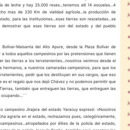
j
día de leche y hay 25.000 reses…tenemos allí 14 escuelas…4
echo mas de 230 Km de vialidad agrícola…la producción de
j
stado, para las instituciones…esas tierras son rescatadas…se
 demostrar que esas tierras son del estado y del pueblo
a
Bolívar-Maisanta del Alto Apure, desde la Plaza Bolívar de
m
r a todos aquellos campesinos por las pretensiones que tienen
f
er las tierras a los terratenientes…nosotros venimos desde el
os hermanos, a nuestros camaradas campesinos, para que los
o
erratenientes, pedir que los destituyan en sus cargos, que eso
s
e es el regalo que nos dejó Chávez y no podemos permitir que
 Tierras, también que entreguen las tierras, que entreguen las
a
os ocupando…´´
j
nto campesino Jirajara del estado Yaracuy expresó: »Nosotros
j
ucha agraria en el estado, rechazamos pues, categóricamente,
campesinos…atropellados por élites de la policía del estado,