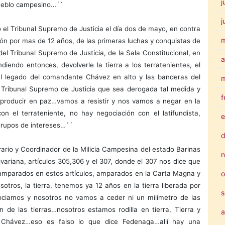
j
pueblo campesino…´´
j
o el Tribunal Supremo de Justicia el día dos de mayo, en contra
ión por mas de 12 años, de las primeras luchas y conquistas de
el Tribunal Supremo de Justicia, de la Sala Constitucional, en
a
iendo entonces, devolverle la tierra a los terratenientes, el
el legado del comandante Chávez en alto y las banderas del
m
Tribunal Supremo de Justicia que sea derogada tal medida y
f
y producir en paz…vamos a resistir y nos vamos a negar en la
 el terrateniente, no hay negociación con el latifundista,
e
grupos de intereses…´´
d
ario y Coordinador de la Milicia Campesina del estado Barinas
n
ariana, artículos 305,306 y el 307, donde el 307 nos dice que
ros amparados en estos artículos, amparados en la Carta Magna y
o
sotros, la tierra, tenemos ya 12 años en la tierra liberada por
s
ociamos y nosotros no vamos a ceder ni un milímetro de las
n de las tierras…nosotros estamos rodilla en tierra, Tierra y
a
jo Chávez…eso es falso lo que dice Fedenaga…allí hay una