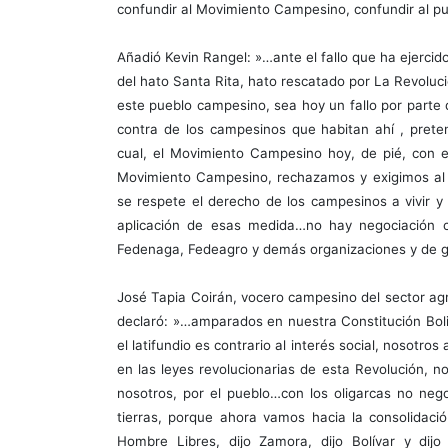
confundir al Movimiento Campesino, confundir al 
Añadió Kevin Rangel: »…ante el fallo que ha ejercid
del hato Santa Rita, hato rescatado por La Revoluc
este pueblo campesino, sea hoy un fallo por parte d
contra de los campesinos que habitan ahí , pretend
cual, el Movimiento Campesino hoy, de pié, con 
Movimiento Campesino, rechazamos y exigimos al 
se respete el derecho de los campesinos a vivir 
aplicación de esas medida…no hay negociación con
Fedenaga, Fedeagro y demás organizaciones y de 
José Tapia Coirán, vocero campesino del sector agr
declaró: »…amparados en nuestra Constitución Boliv
el latifundio es contrario al interés social, nosot
en las leyes revolucionarias de esta Revolución, no
nosotros, por el pueblo…con los oligarcas no neg
tierras, porque ahora vamos hacia la consolidació
Hombre Libres, dijo Zamora, dijo Bolívar y di