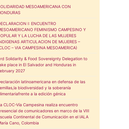
SOLIDARIDAD MESOAMERICANA CON
HONDURAS
DECLARACION I: ENCUENTRO
MESOAMERICANO FEMINISMO CAMPESINO Y
POPULAR Y LA LUCHA DE LAS MUJERES
INDIGENAS ARTICULACION DE MUJERES –
(CLOC – VIA CAMPESINA MESOAMERICA)
rd Solidarity & Food Sovereignty Delegation to
ake place in El Salvador and Honduras in
ebruary 2027
eclaración latinoamericana en defensa de las
emillas,la biodiversidad y la soberanía
limentariafrente a la edición génica
a CLOC-Vía Campesina realiza encuentro
resencial de comunicadores en marco de la VIII
scuela Continental de Comunicación en el IALA
aría Cano, Colombia