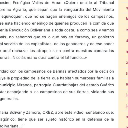
ino Ecológico Valles de Aroa: «Quiero decirle al Tribunal
m
upremo Agrario, que sepan que la vanguardia del Movimiento
e equivoquen, que no se hagan enemigos de los campesinos,
f
se está haciendo enemigo de quienes producen la comida que
e
r la Revolución Bolivariana a toda costa, a como sea y vamos
l país…no sabemos que es lo que hay en Yaracuy, un gobierno
d
al servicio de los capitalistas, de los ganaderos y de ese poder
e aquí rechazar los atropellos en contra nuestros camaradas
n
ierras…Nicolás mano dura contra el latifundio…»
o
aridad con los campesinos de Barinas afectados por la decisión
s
tuye la propiedad de la tierra que habitan numerosas familias a
a
 municipio Miranda, parroquia Guardatinajas del estado Guárico
star despojando a los campesinos de sus tierras, violando sus
j
 generales.
j
onaria Bolívar y Zamora, CRBZ, abre este video, señalando que:
agónico, tiene que ser sujeto histórico en la defensa de la
Bolivariana…´´
a