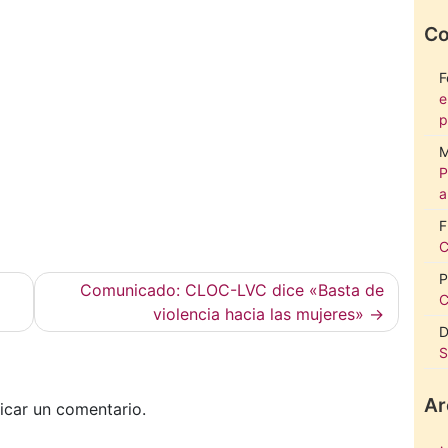
Co
F
e
p
M
P
a
F
C
P
Comunicado: CLOC-LVC dice «Basta de
C
violencia hacia las mujeres»
D
S
Ar
icar un comentario.