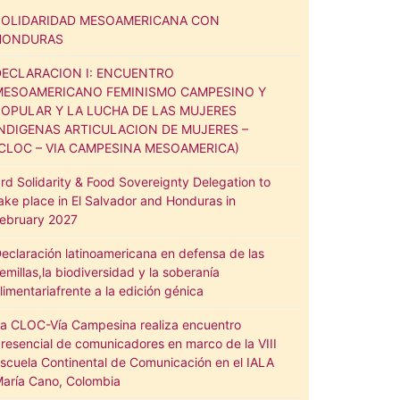
SOLIDARIDAD MESOAMERICANA CON
HONDURAS
DECLARACION I: ENCUENTRO
MESOAMERICANO FEMINISMO CAMPESINO Y
POPULAR Y LA LUCHA DE LAS MUJERES
INDIGENAS ARTICULACION DE MUJERES –
(CLOC – VIA CAMPESINA MESOAMERICA)
rd Solidarity & Food Sovereignty Delegation to
ake place in El Salvador and Honduras in
ebruary 2027
eclaración latinoamericana en defensa de las
emillas,la biodiversidad y la soberanía
limentariafrente a la edición génica
a CLOC-Vía Campesina realiza encuentro
resencial de comunicadores en marco de la VIII
scuela Continental de Comunicación en el IALA
aría Cano, Colombia