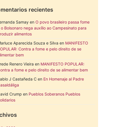
mentarios recientes
ernanda Samay
en
O povo brasileiro passa fome
 o Bolsonaro nega auxílio ao Campesinato para
roduzir alimentos
arluce Aparecida Souza e Silva
en
MANIFESTO
OPULAR: Contra a fome e pelo direito de se
limentar bem
rede Renero Vieira
en
MANIFESTO POPULAR:
ontra a fome e pelo direito de se alimentar bem
ablo J Castañeda C
en
En Homenaje al Padre
asaldáliga
avid Crump
en
Pueblos Soberanos Pueblos
olidarios
chivos