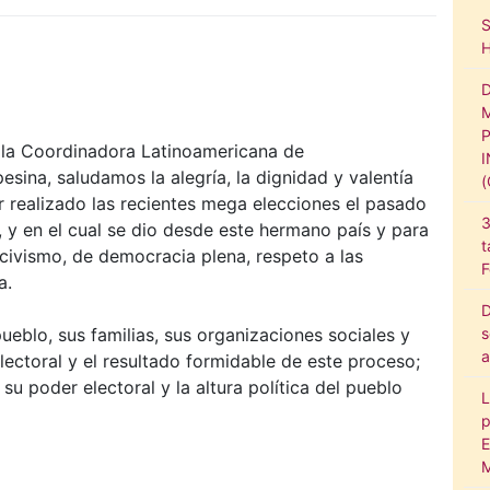
 la Coordinadora Latinoamericana de
na, saludamos la alegría, la dignidad y valentía
 realizado las recientes mega elecciones el pasado
3
y en el cual se dio desde este hermano país y para
t
civismo, de democracia plena, respeto a las
F
a.
D
s
ueblo, sus familias, sus organizaciones sociales y
a
electoral y el resultado formidable de este proceso;
u poder electoral y la altura política del pueblo
L
p
E
M