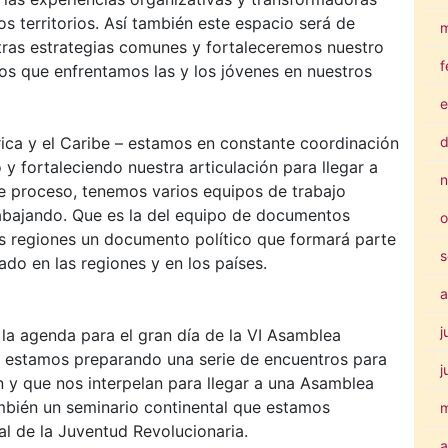
s territorios. Así también este espacio será de
m
tras estrategias comunes y fortaleceremos nuestro
f
íos que enfrentamos las y los jóvenes en nuestros
e
d
ica y el Caribe – estamos en constante coordinación
y fortaleciendo nuestra articulación para llegar a
n
e proceso, tenemos varios equipos de trabajo
bajando. Que es la del equipo de documentos
o
s regiones un documento político que formará parte
s
do en las regiones y en los países.
a
j
la agenda para el gran día de la VI Asamblea
mo estamos preparando una serie de encuentros para
j
 y que nos interpelan para llegar a una Asamblea
bién un seminario continental que estamos
al de la Juventud Revolucionaria.
a