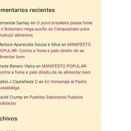
mentarios recientes
ernanda Samay
en
O povo brasileiro passa fome
 o Bolsonaro nega auxílio ao Campesinato para
roduzir alimentos
arluce Aparecida Souza e Silva
en
MANIFESTO
OPULAR: Contra a fome e pelo direito de se
limentar bem
rede Renero Vieira
en
MANIFESTO POPULAR:
ontra a fome e pelo direito de se alimentar bem
ablo J Castañeda C
en
En Homenaje al Padre
asaldáliga
avid Crump
en
Pueblos Soberanos Pueblos
olidarios
chivos