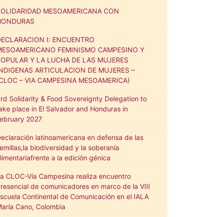
SOLIDARIDAD MESOAMERICANA CON
HONDURAS
DECLARACION I: ENCUENTRO
MESOAMERICANO FEMINISMO CAMPESINO Y
POPULAR Y LA LUCHA DE LAS MUJERES
INDIGENAS ARTICULACION DE MUJERES –
(CLOC – VIA CAMPESINA MESOAMERICA)
rd Solidarity & Food Sovereignty Delegation to
ake place in El Salvador and Honduras in
ebruary 2027
eclaración latinoamericana en defensa de las
emillas,la biodiversidad y la soberanía
limentariafrente a la edición génica
a CLOC-Vía Campesina realiza encuentro
resencial de comunicadores en marco de la VIII
scuela Continental de Comunicación en el IALA
aría Cano, Colombia