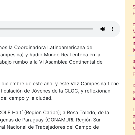
mos la Coordinadora Latinoamericana de
ampesina) y Radio Mundo Real enfoca en la
3
rabajo rumbo a la VI Asamblea Continental de
t
F
de diciembre de este año, y este Voz Campesina tiene
D
rticulación de Jóvenes de la CLOC, y reflexionan
s
 del campo y la ciudad.
a
L
OLE Haití (Region Caribe); a Rosa Toledo, de la
p
dígenas de Paraguay (CONAMURI, Región Sur
E
tral Nacional de Trabajadores del Campo de
M