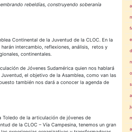
 sembrando rebeldías, construyendo soberanía
a
m
f
e
blea Continental de la Juventud de la CLOC. En la
harán intercambio, reflexiones, análisis, retos y
d
gionales, continentales.
n
iculación de Jóvenes Sudamérica quien nos hablará
o
 Juventud, el objetivo de la Asamblea, como van las
upuesto también nos dará a conocer la agenda de
s
a
j
Toledo de la articulación de jóvenes de
entud de la CLOC – Vía Campesina, tenemos un gran
a
ar las experiencias organizativas y transformadoras