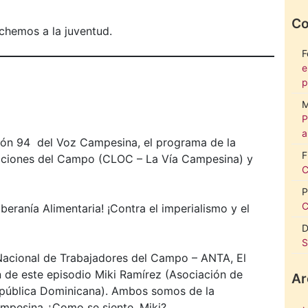
Co
chemos a la juventud.
F
e
p
M
P
a
ión 94 del Voz Campesina, el programa de la
F
aciones del Campo (CLOC – La Vía Campesina) y
C
P
C
oberanía Alimentaria! ¡Contra el imperialismo y el
D
S
acional de Trabajadores del Campo – ANTA, El
de este episodio Miki Ramírez (Asociación de
Ar
pública Dominicana). Ambos somos de la
mpesina ¿Como se siente, Miki?