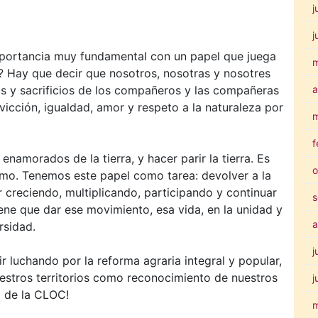
j
j
mportancia muy fundamental con un papel que juega
? Hay que decir que nosotros, nosotras y nosotres
a
s y sacrificios de los compañeros y las compañeras
icción, igualdad, amor y respeto a la naturaleza por
m
f
amorados de la tierra, y hacer parir la tierra. Es
o
ismo. Tenemos este papel como tarea: devolver a la
 creciendo, multiplicando, participando y continuar
s
iene que dar ese movimiento, esa vida, en la unidad y
a
rsidad.
j
r luchando por la reforma agraria integral y popular,
estros territorios como reconocimiento de nuestros
j
d de la CLOC!