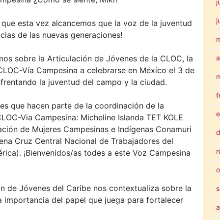
j
j
 que esta vez alcancemos que la voz de la juventud
ncias de las nuevas generaciones!
a
os sobre la Articulación de Jóvenes de la CLOC, la
 CLOC-Vía Campesina a celebrarse en México el 3 de
m
frentando la juventud del campo y la ciudad.
f
es que hacen parte de la coordinación de la
e
 CLOC-Via Campesina: Micheline Islanda TET KOLE
zación de Mujeres Campesinas e Indígenas Conamuri
d
ena Cruz Central Nacional de Trabajadores del
n
ca). ¡Bienvenidos/as todes a este Voz Campesina
o
ión de Jóvenes del Caribe nos contextualiza sobre la
s
a importancia del papel que juega para fortalecer
a