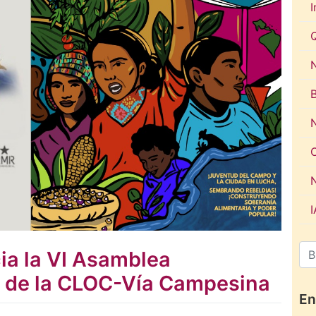
I
N
ia la VI Asamblea
s de la CLOC-Vía Campesina
En