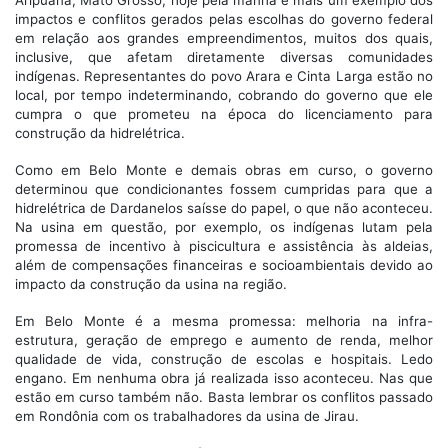
Aripuanã, Mato Grosso, hoje pela manhã é mais um exemplo dos
impactos e conflitos gerados pelas escolhas do governo federal
em relação aos grandes empreendimentos, muitos dos quais,
inclusive, que afetam diretamente diversas comunidades
indígenas. Representantes do povo Arara e Cinta Larga estão no
local, por tempo indeterminando, cobrando do governo que ele
cumpra o que prometeu na época do licenciamento para
construção da hidrelétrica.
Como em Belo Monte e demais obras em curso, o governo
determinou que condicionantes fossem cumpridas para que a
hidrelétrica de Dardanelos saísse do papel, o que não aconteceu.
Na usina em questão, por exemplo, os indígenas lutam pela
promessa de incentivo à piscicultura e assistência às aldeias,
além de compensações financeiras e socioambientais devido ao
impacto da construção da usina na região.
Em Belo Monte é a mesma promessa: melhoria na infra-
estrutura, geração de emprego e aumento de renda, melhor
qualidade de vida, construção de escolas e hospitais. Ledo
engano. Em nenhuma obra já realizada isso aconteceu. Nas que
estão em curso também não. Basta lembrar os conflitos passado
em Rondônia com os trabalhadores da usina de Jirau.