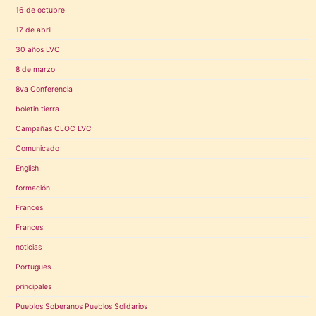
16 de octubre
17 de abril
30 años LVC
8 de marzo
8va Conferencia
boletin tierra
Campañas CLOC LVC
Comunicado
English
formación
Frances
Frances
noticias
Portugues
principales
Pueblos Soberanos Pueblos Solidarios