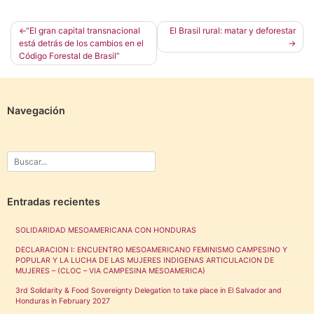
Navegación
“El gran capital transnacional
El Brasil rural: matar y deforestar
está detrás de los cambios en el
de
Código Forestal de Brasil”
entradas
Navegación
Entradas recientes
SOLIDARIDAD MESOAMERICANA CON HONDURAS
DECLARACION I: ENCUENTRO MESOAMERICANO FEMINISMO CAMPESINO Y
POPULAR Y LA LUCHA DE LAS MUJERES INDIGENAS ARTICULACION DE
MUJERES – (CLOC – VIA CAMPESINA MESOAMERICA)
3rd Solidarity & Food Sovereignty Delegation to take place in El Salvador and
Honduras in February 2027