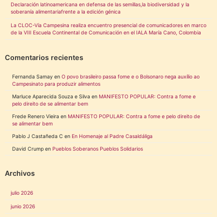
Declaración latinoamericana en defensa de las semillas,la biodiversidad y la
soberanía alimentariafrente a la edición génica
La CLOC-Vía Campesina realiza encuentro presencial de comunicadores en marco
de la VIII Escuela Continental de Comunicación en el IALA María Cano, Colombia
Comentarios recientes
Fernanda Samay
en
O povo brasileiro passa fome e o Bolsonaro nega auxílio ao
Campesinato para produzir alimentos
Marluce Aparecida Souza e Silva
en
MANIFESTO POPULAR: Contra a fome e
pelo direito de se alimentar bem
Frede Renero Vieira
en
MANIFESTO POPULAR: Contra a fome e pelo direito de
se alimentar bem
Pablo J Castañeda C
en
En Homenaje al Padre Casaldáliga
David Crump
en
Pueblos Soberanos Pueblos Solidarios
Archivos
julio 2026
junio 2026