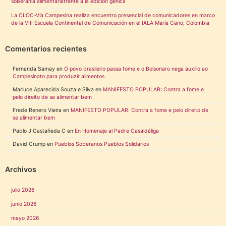
soberanía alimentariafrente a la edición génica
La CLOC-Vía Campesina realiza encuentro presencial de comunicadores en marco
de la VIII Escuela Continental de Comunicación en el IALA María Cano, Colombia
Comentarios recientes
Fernanda Samay
en
O povo brasileiro passa fome e o Bolsonaro nega auxílio ao
Campesinato para produzir alimentos
Marluce Aparecida Souza e Silva
en
MANIFESTO POPULAR: Contra a fome e
pelo direito de se alimentar bem
Frede Renero Vieira
en
MANIFESTO POPULAR: Contra a fome e pelo direito de
se alimentar bem
Pablo J Castañeda C
en
En Homenaje al Padre Casaldáliga
David Crump
en
Pueblos Soberanos Pueblos Solidarios
Archivos
julio 2026
junio 2026
mayo 2026