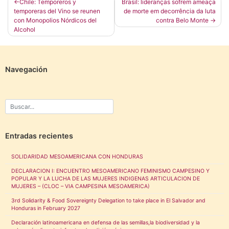
Navegación
Chile: Temporeros y
Brasil: lideranças sofrem ameaça
temporeras del Vino se reunen
de morte em decorrência da luta
de
con Monopolios Nórdicos del
contra Belo Monte
entradas
Alcohol
Navegación
Entradas recientes
SOLIDARIDAD MESOAMERICANA CON HONDURAS
DECLARACION I: ENCUENTRO MESOAMERICANO FEMINISMO CAMPESINO Y
POPULAR Y LA LUCHA DE LAS MUJERES INDIGENAS ARTICULACION DE
MUJERES – (CLOC – VIA CAMPESINA MESOAMERICA)
3rd Solidarity & Food Sovereignty Delegation to take place in El Salvador and
Honduras in February 2027
Declaración latinoamericana en defensa de las semillas,la biodiversidad y la