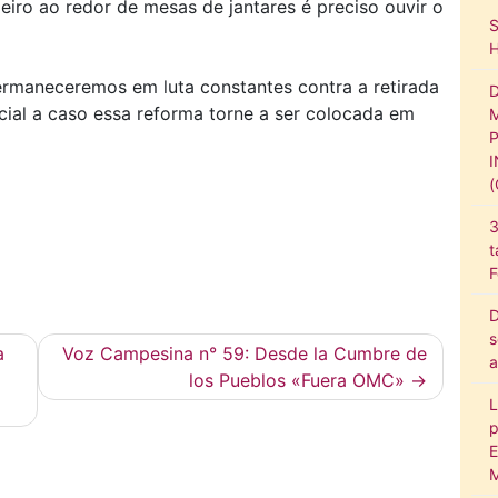
eiro ao redor de mesas de jantares é preciso ouvir o
maneceremos em luta constantes contra a retirada
pecial a caso essa reforma torne a ser colocada em
3
t
F
D
s
a
Voz Campesina n° 59: Desde la Cumbre de
a
los Pueblos «Fuera OMC»
L
p
E
M