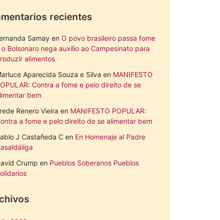
mentarios recientes
ernanda Samay
en
O povo brasileiro passa fome
 o Bolsonaro nega auxílio ao Campesinato para
roduzir alimentos
arluce Aparecida Souza e Silva
en
MANIFESTO
OPULAR: Contra a fome e pelo direito de se
limentar bem
rede Renero Vieira
en
MANIFESTO POPULAR:
ontra a fome e pelo direito de se alimentar bem
ablo J Castañeda C
en
En Homenaje al Padre
asaldáliga
avid Crump
en
Pueblos Soberanos Pueblos
olidarios
chivos