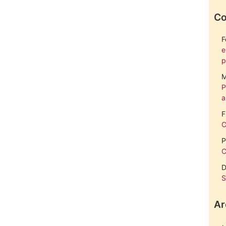
Co
F
e
p
M
P
a
F
C
P
C
D
S
Ar