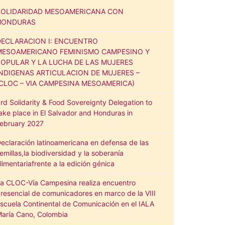
SOLIDARIDAD MESOAMERICANA CON
HONDURAS
DECLARACION I: ENCUENTRO
MESOAMERICANO FEMINISMO CAMPESINO Y
POPULAR Y LA LUCHA DE LAS MUJERES
INDIGENAS ARTICULACION DE MUJERES –
(CLOC – VIA CAMPESINA MESOAMERICA)
rd Solidarity & Food Sovereignty Delegation to
ake place in El Salvador and Honduras in
ebruary 2027
eclaración latinoamericana en defensa de las
emillas,la biodiversidad y la soberanía
limentariafrente a la edición génica
a CLOC-Vía Campesina realiza encuentro
resencial de comunicadores en marco de la VIII
scuela Continental de Comunicación en el IALA
aría Cano, Colombia