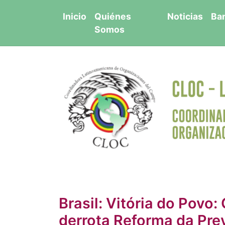
Saltar
Inicio
Quiénes
Noticias
Ba
al
Somos
contenido
Brasil: Vitória do Povo
derrota Reforma da Pre