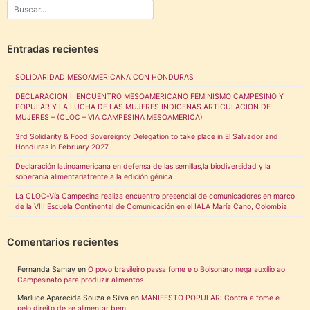
Entradas recientes
SOLIDARIDAD MESOAMERICANA CON HONDURAS
DECLARACION I: ENCUENTRO MESOAMERICANO FEMINISMO CAMPESINO Y
POPULAR Y LA LUCHA DE LAS MUJERES INDIGENAS ARTICULACION DE
MUJERES – (CLOC – VIA CAMPESINA MESOAMERICA)
3rd Solidarity & Food Sovereignty Delegation to take place in El Salvador and
Honduras in February 2027
Declaración latinoamericana en defensa de las semillas,la biodiversidad y la
soberanía alimentariafrente a la edición génica
La CLOC-Vía Campesina realiza encuentro presencial de comunicadores en marco
de la VIII Escuela Continental de Comunicación en el IALA María Cano, Colombia
Comentarios recientes
Fernanda Samay
en
O povo brasileiro passa fome e o Bolsonaro nega auxílio ao
Campesinato para produzir alimentos
Marluce Aparecida Souza e Silva
en
MANIFESTO POPULAR: Contra a fome e
pelo direito de se alimentar bem